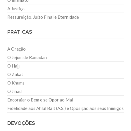
O Imamato
A Justiça
Ressureição, Juízo Final e Eternidade
PRATICAS
A Oração
O Jejum de Ramadan
O Hajj
O Zakat
O Khums
O Jihad
Encorajar o Bem e se Opor ao Mal
Fidelidade aos Ahlul Bait (A.S.) e Oposição aos seus Inimigos
DEVOÇÕES