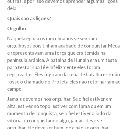
outras, e por isso devemos aprender algumas lições
dela.
Quais são as lições?
Orgulho
Naquela época os muçulmanos se sentiam
orgulhosos pois tinham acabado de conquistar Meca
e representavam uma força que era temida na
península arábica. A batalha de Hunain era um teste
para testar sua fé e infelizmente eles foram
reprovados. Eles fugiram da cena de batalha e se não
fosse o chamado do Profeta eles não retornariam ao
campo.
Jamais devemos nos orgulhar. Se o fiel estiver em
alta, estiver no topo, estiver com fama ou em um
momento de conquista, se o fiel estiver aliado da
vitória ou conquistando algo, jamais deve se
orgulhar. Ele deve ser humilde e não se orgulhar.