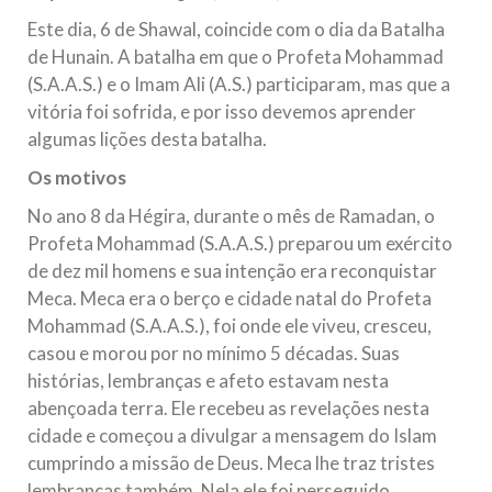
Na noite da quinta-feira, 03 de Abril, o Centro Islâmico no
Este dia, 6 de Shawal, coincide com o dia da Batalha
Brasil recebeu em sua sede, em São Paulo, o ex-ministro das
Relações Exteriores da República Islâmica do Irã, Sr. Kamal
de Hunain. A batalha em que o Profeta Mohammad
Kharrazi, que encontra-se visitando
(S.A.A.S.) e o Imam Ali (A.S.) participaram, mas que a
vitória foi sofrida, e por isso devemos aprender
algumas lições desta batalha.
Os motivos
No ano 8 da Hégira, durante o mês de Ramadan, o
Profeta Mohammad (S.A.A.S.) preparou um exército
de dez mil homens e sua intenção era reconquistar
Meca. Meca era o berço e cidade natal do Profeta
Mohammad (S.A.A.S.), foi onde ele viveu, cresceu,
casou e morou por no mínimo 5 décadas. Suas
histórias, lembranças e afeto estavam nesta
abençoada terra. Ele recebeu as revelações nesta
cidade e começou a divulgar a mensagem do Islam
cumprindo a missão de Deus. Meca lhe traz tristes
lembranças também. Nela ele foi perseguido,