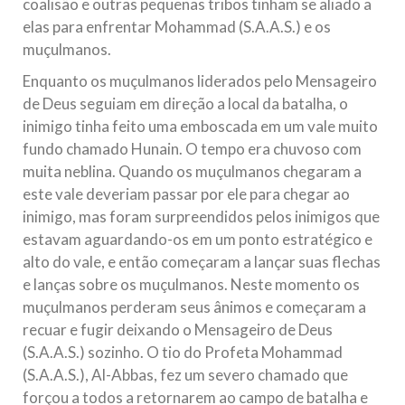
coalisão e outras pequenas tribos tinham se aliado a
elas para enfrentar Mohammad (S.A.A.S.) e os
muçulmanos.
Enquanto os muçulmanos liderados pelo Mensageiro
de Deus seguiam em direção a local da batalha, o
inimigo tinha feito uma emboscada em um vale muito
fundo chamado Hunain. O tempo era chuvoso com
muita neblina. Quando os muçulmanos chegaram a
este vale deveriam passar por ele para chegar ao
inimigo, mas foram surpreendidos pelos inimigos que
estavam aguardando-os em um ponto estratégico e
alto do vale, e então começaram a lançar suas flechas
e lanças sobre os muçulmanos. Neste momento os
muçulmanos perderam seus ânimos e começaram a
recuar e fugir deixando o Mensageiro de Deus
(S.A.A.S.) sozinho. O tio do Profeta Mohammad
(S.A.A.S.), Al-Abbas, fez um severo chamado que
forçou a todos a retornarem ao campo de batalha e