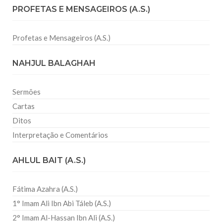
PROFETAS E MENSAGEIROS (A.S.)
Profetas e Mensageiros (A.S.)
NAHJUL BALAGHAH
Sermões
Cartas
Ditos
Interpretação e Comentários
AHLUL BAIT (A.S.)
Fátima Azahra (A.S.)
1° Imam Ali Ibn Abi Táleb (A.S.)
2° Imam Al-Hassan Ibn Ali (A.S.)