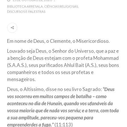
5 DE NOVEMBRO DE 2013
BIBLIOTECA ARRESALA
CIÊNCIAS RELIGIOSAS
DISCURSOS E PALESTRAS
Ano Novo Islâmico e Início de Muharam
Em nome de Deus, O Clemente, O Misericordioso! O Centro
Islâmico no Brasil parabeniza a nação islâmica pela chegada
no ano novo muçulmano de 1435 Hejrita. Desejamos a
todos os irmãos e irmãs um novo
Em nome de Deus, o Clemente, o Misericordioso.
10 DE NOVEMBRO DE 2013
Louvado seja Deus, o Senhor do Universo, que a paz e
Falecimento do Imam Ali Ibn Al-Hussein
a benção de Deus estejam com o profeta Mohammad
(A.S.)
(S.A.A.S.), seus purificados Ahlul Bait (A.S.), seus bons
Em nome de Deus, o Clemente, o Misericordioso! Diante da
data em que relembramos o martírio do quarto Imam dos
companheiros e todos os seus profetas e
muçulmanos, o Imam Ali Ibn Al-Hussein Ibn Ali Ibn Abi Táleb
(A.S.), conhecido por “Zein Al-Ábidin” (Formosura
mensageiros.
Deus, o Altíssimo, disse no seu livro Sagrado:
“Deus
NOTÍCIAS
vos socorreu em muitos campos de batalha – como
aconteceu no dia de Hunain, quando vos ufanáveis da
3 DE JULHO DE 2014
vossa maioria que de nada vos serviu; e a terra, com toda
Centro Islâmico no Brasil recebe o ex-
a sua amplitude, pareceu-vos pequena para
ministro das Relações Exteriores da
empreenderdes a fuga.”
(11:113)
República Islâmica do Irã