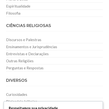
Espiritualidade
Filosofia
CIÊNCIAS RELIGIOSAS
Discursos e Palestras
Ensinamentos e Jurisprudências
Entrevistas e Declarações
Outras Religiões
Perguntas e Respostas
DIVERSOS
Curiosidades
Dicionário Islâmico
Respeitamos sua privacidade
Downloads