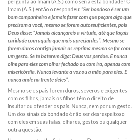
pergunta ao Imam (A.S.) como seria esta bondade? O
Imam (A.S.) então o respondeu:
“Ser bondoso é ser um
bom companheiro e jamais fazer com que peçam algo que
precisam a você, mesmo se forem autossuficientes, pois
Deus disse:
“Jamais alcançareis a virtude, até que façais
caridade com aquilo que mais apreciardes”. Mesmo se
forem duros contigo jamais os reprima mesmo se for com
um gesto. Se te baterem diga: Deus vos perdoe. E nunca
olhe para eles com olhar fechado ou com ira, apenas com
misericórdia. Nunca levante a voz ou a mão para eles. E
nunca ande na frente deles”.
Mesmo se os pais forem duros, severos e exigentes
com os filhos, jamais os filhos têm o direito de
insultar ou ofender os pais. Nunca, nem por um gesto.
Um dos sinais da bondade é não ser desrespeitoso
com eles em suas falas, olhares, gestos ou qualquer
outra questão.