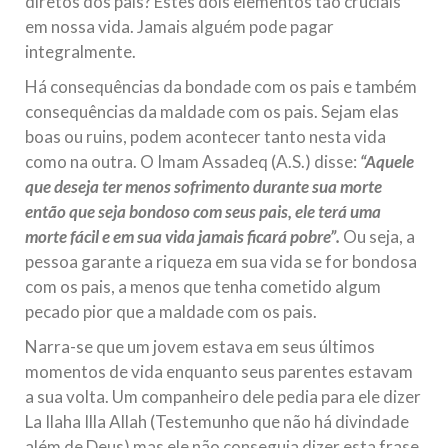
diretos dos pais? Estes dois elementos tão cruciais
em nossa vida. Jamais alguém pode pagar
integralmente.
Há consequências da bondade com os pais e também
consequências da maldade com os pais. Sejam elas
boas ou ruins, podem acontecer tanto nesta vida
como na outra. O Imam Assadeq (A.S.) disse:
“Aquele
que deseja ter menos sofrimento durante sua morte
então que seja bondoso com seus pais, ele terá uma
morte fácil e em sua vida jamais ficará pobre”.
Ou seja, a
pessoa garante a riqueza em sua vida se for bondosa
com os pais, a menos que tenha cometido algum
pecado pior que a maldade com os pais.
Narra-se que um jovem estava em seus últimos
momentos de vida enquanto seus parentes estavam
a sua volta. Um companheiro dele pedia para ele dizer
La Ilaha Illa Allah (Testemunho que não há divindade
além de Deus) mas ele não conseguia dizer esta frase.