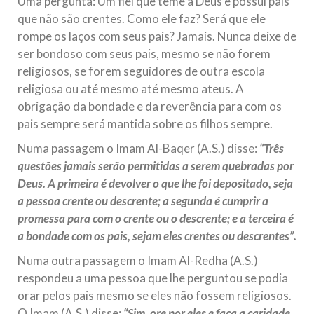
Uma pergunta: Um fiel que teme a Deus e possui pais
que não são crentes. Como ele faz? Será que ele
rompe os laços com seus pais? Jamais. Nunca deixe de
ser bondoso com seus pais, mesmo se não forem
religiosos, se forem seguidores de outra escola
religiosa ou até mesmo até mesmo ateus. A
obrigação da bondade e da reverência para com os
pais sempre será mantida sobre os filhos sempre.
Numa passagem o Imam Al-Baqer (A.S.) disse:
“Três
questões jamais serão permitidas a serem quebradas por
Deus. A primeira é devolver o que lhe foi depositado, seja
a pessoa crente ou descrente; a segunda é cumprir a
promessa para com o crente ou o descrente; e a terceira é
a bondade com os pais, sejam eles crentes ou descrentes”.
Numa outra passagem o Imam Al-Redha (A.S.)
respondeu a uma pessoa que lhe perguntou se podia
orar pelos pais mesmo se eles não fossem religiosos.
O Imam (A.S.) disse:
“Sim, ore por eles e faça a caridade