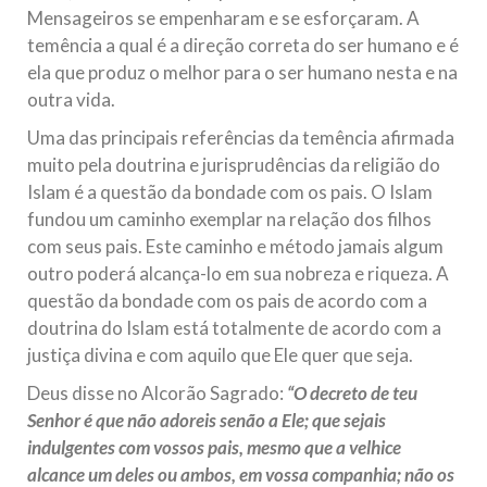
Mensageiros se empenharam e se esforçaram. A
Na noite da quinta-feira, 03 de Abril, o Centro Islâmico no
Brasil recebeu em sua sede, em São Paulo, o ex-ministro das
temência a qual é a direção correta do ser humano e é
Relações Exteriores da República Islâmica do Irã, Sr. Kamal
Kharrazi, que encontra-se visitando
ela que produz o melhor para o ser humano nesta e na
outra vida.
Uma das principais referências da temência afirmada
muito pela doutrina e jurisprudências da religião do
Islam é a questão da bondade com os pais. O Islam
fundou um caminho exemplar na relação dos filhos
com seus pais. Este caminho e método jamais algum
outro poderá alcança-lo em sua nobreza e riqueza. A
questão da bondade com os pais de acordo com a
doutrina do Islam está totalmente de acordo com a
justiça divina e com aquilo que Ele quer que seja.
Deus disse no Alcorão Sagrado:
“O decreto de teu
Senhor é que não adoreis senão a Ele; que sejais
indulgentes com vossos pais, mesmo que a velhice
alcance um deles ou ambos, em vossa companhia; não os