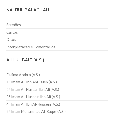
NAHJUL BALAGHAH
Sermões
Cartas
Ditos
Interpretação e Comentários
AHLUL BAIT (A.S.)
Fátima Azahra (A.S.)
1° Imam Ali Ibn Abi Táleb (A.S.)
2° Imam Al-Hassan Ibn Ali (A.S.)
3° Imam Al-Hussein Ibn Ali (A.S.)
4° Imam Ali Ibn Al-Hussein (A.S.)
5° Imam Mohammad Al-Baqer (A.S.)