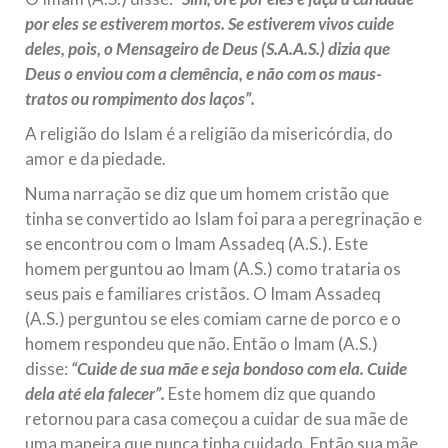
por eles se estiverem mortos. Se estiverem vivos cuide
deles, pois, o Mensageiro de Deus (S.A.A.S.) dizia que
Deus o enviou com a clemência, e não com os maus-
tratos ou rompimento dos laços”.
A religião do Islam é a religião da misericórdia, do
amor e da piedade.
Numa narração se diz que um homem cristão que
tinha se convertido ao Islam foi para a peregrinação e
se encontrou com o Imam Assadeq (A.S.). Este
homem perguntou ao Imam (A.S.) como trataria os
seus pais e familiares cristãos. O Imam Assadeq
(A.S.) perguntou se eles comiam carne de porco e o
homem respondeu que não. Então o Imam (A.S.)
disse:
“Cuide de sua mãe e seja bondoso com ela. Cuide
dela até ela falecer”.
Este homem diz que quando
retornou para casa começou a cuidar de sua mãe de
uma maneira que nunca tinha cuidado. Então sua mãe