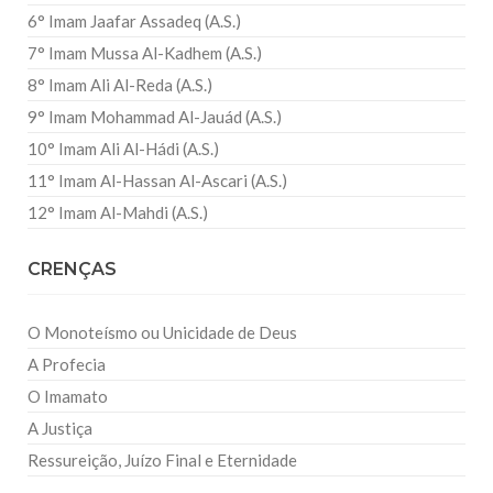
6° Imam Jaafar Assadeq (A.S.)
7° Imam Mussa Al-Kadhem (A.S.)
8° Imam Ali Al-Reda (A.S.)
9° Imam Mohammad Al-Jauád (A.S.)
10° Imam Ali Al-Hádi (A.S.)
11° Imam Al-Hassan Al-Ascari (A.S.)
12° Imam Al-Mahdi (A.S.)
CRENÇAS
O Monoteísmo ou Unicidade de Deus
A Profecia
O Imamato
A Justiça
Ressureição, Juízo Final e Eternidade