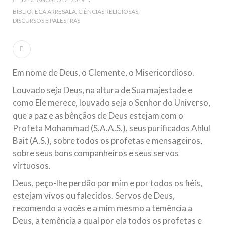
5 DE NOVEMBRO DE 2013
BIBLIOTECA ARRESALA
CIÊNCIAS RELIGIOSAS
DISCURSOS E PALESTRAS
Ano Novo Islâmico e Início de Muharam
Em nome de Deus, O Clemente, O Misericordioso! O Centro
Islâmico no Brasil parabeniza a nação islâmica pela chegada
no ano novo muçulmano de 1435 Hejrita. Desejamos a
todos os irmãos e irmãs um novo
Em nome de Deus, o Clemente, o Misericordioso.
10 DE NOVEMBRO DE 2013
Louvado seja Deus, na altura de Sua majestade e
Falecimento do Imam Ali Ibn Al-Hussein
como Ele merece, louvado seja o Senhor do Universo,
(A.S.)
que a paz e as bênçãos de Deus estejam com o
Em nome de Deus, o Clemente, o Misericordioso! Diante da
data em que relembramos o martírio do quarto Imam dos
Profeta Mohammad (S.A.A.S.), seus purificados Ahlul
muçulmanos, o Imam Ali Ibn Al-Hussein Ibn Ali Ibn Abi Táleb
(A.S.), conhecido por “Zein Al-Ábidin” (Formosura
Bait (A.S.), sobre todos os profetas e mensageiros,
sobre seus bons companheiros e seus servos
NOTÍCIAS
virtuosos.
Deus, peço-lhe perdão por mim e por todos os fiéis,
3 DE JULHO DE 2014
estejam vivos ou falecidos. Servos de Deus,
Centro Islâmico no Brasil recebe o ex-
recomendo a vocês e a mim mesmo a temência a
ministro das Relações Exteriores da
Deus, a temência a qual por ela todos os profetas e
República Islâmica do Irã