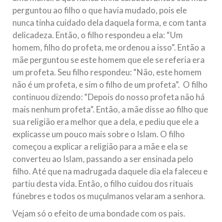
perguntou ao filho o que havia mudado, pois ele
nunca tinha cuidado dela daquela forma, e com tanta
delicadeza. Então, o filho respondeu a ela: “Um
homem, filho do profeta, me ordenou a isso”. Então a
mãe perguntou se este homem que ele se referia era
um profeta. Seu filho respondeu: “Não, este homem
não é um profeta, e sim o filho de um profeta”. O filho
continuou dizendo: “Depois do nosso profeta não há
mais nenhum profeta”. Então, a mãe disse ao filho que
sua religião era melhor que a dela, e pediu que ele a
explicasse um pouco mais sobre o Islam. O filho
começou a explicar a religião para a mãe e ela se
converteu ao Islam, passando a ser ensinada pelo
filho. Até que na madrugada daquele dia ela faleceu e
partiu desta vida. Então, o filho cuidou dos rituais
fúnebres e todos os muçulmanos velaram a senhora.
Vejam só o efeito de uma bondade com os pais.