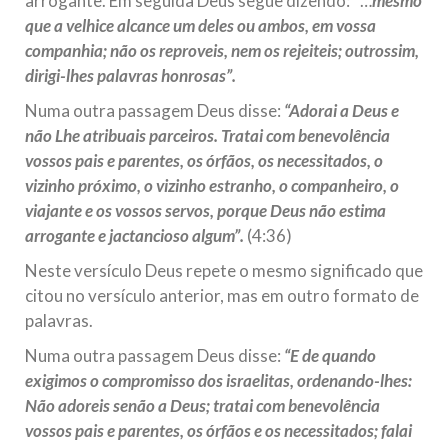
arrogante. Em seguida Deus segue dizendo: “…
mesmo
que a velhice alcance um deles ou ambos, em vossa
companhia; não os reproveis, nem os rejeiteis; outrossim,
dirigi-lhes palavras honrosas”.
Numa outra passagem Deus disse:
“Adorai a Deus e
não Lhe atribuais parceiros. Tratai com benevolência
vossos pais e parentes, os órfãos, os necessitados, o
vizinho próximo, o vizinho estranho, o companheiro, o
viajante e os vossos servos, porque Deus não estima
arrogante e jactancioso algum”.
(4:36)
Neste versículo Deus repete o mesmo significado que
citou no versículo anterior, mas em outro formato de
palavras.
Numa outra passagem Deus disse:
“E de quando
exigimos o compromisso dos israelitas, ordenando-lhes:
Não adoreis senão a Deus; tratai com benevolência
vossos pais e parentes, os órfãos e os necessitados; falai