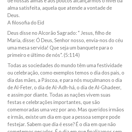
de nossas almas e aos poucos alcançarmos o nível da
Na noite da quinta-feira, 03 de Abril, o Centro Islâmico no
alma satisfeita, aquela que atende a vontade de
Brasil recebeu em sua sede, em São Paulo, o ex-ministro das
Relações Exteriores da República Islâmica do Irã, Sr. Kamal
Deus.
Kharrazi, que encontra-se visitando
A filosofia do Eid
Deus disse no Alcorão Sagrado: “ Jesus, filho de
Maria, disse: Ó Deus, Senhor nosso, envia-nos do céu
uma mesa servida! Que seja um banquete para o
primeiro e último de nós”. (5:114)
Todas as sociedades do mundo têm uma festividade
ou celebração, como exemplos temos o dia dos pais, o
dia das mães, a Páscoa, e para nós muçulmanos o dia
de Al-Feter, o dia de Al-Adh-há, o dia de Al-Ghadeer,
e assim por diante. Todas as nações vivem suas
festas e celebrações importantes, que são
comemoradas uma vez por ano. Mas queridos irmãos
e irmãs, existe um dia em que a pessoa sempre pode
festejar. Sabem que dia é esse? É o dia em que não
cometemos pecados. É o dia em que finalizamos sem