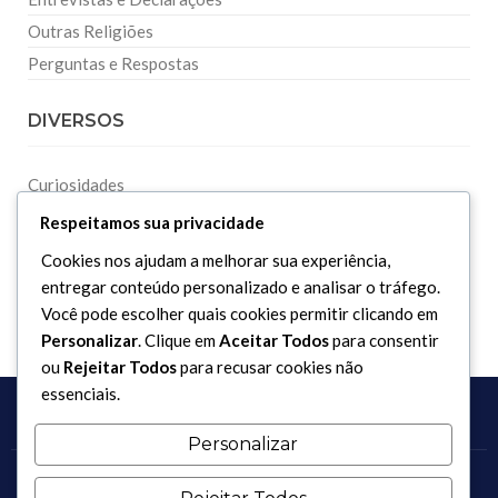
Outras Religiões
Perguntas e Respostas
DIVERSOS
Curiosidades
Dicionário Islâmico
Respeitamos sua privacidade
Downloads
Cookies nos ajudam a melhorar sua experiência,
entregar conteúdo personalizado e analisar o tráfego.
Você pode escolher quais cookies permitir clicando em
Personalizar
. Clique em
Aceitar Todos
para consentir
ou
Rejeitar Todos
para recusar cookies não
essenciais.
Personalizar
Copyright 2017 - 2026 / Todos os direitos reservados.