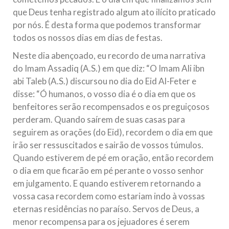
que Deus tenha registrado algum ato ilícito praticado
por nós. É desta forma que podemos transformar
todos os nossos dias em dias de festas.
Neste dia abençoado, eu recordo de uma narrativa
do Imam Assadiq (A.S.) em que diz: “O Imam Ali ibn
abi Taleb (A.S.) discursou no dia do Eid Al-Feter e
disse: “Ó humanos, o vosso dia é o dia em que os
benfeitores serão recompensados e os preguiçosos
perderam. Quando saírem de suas casas para
seguirem as orações (do Eid), recordem o dia em que
irão ser ressuscitados e sairão de vossos túmulos.
Quando estiverem de pé em oração, então recordem
o dia em que ficarão em pé perante o vosso senhor
em julgamento. E quando estiverem retornando a
vossa casa recordem como estariam indo à vossas
eternas residências no paraíso. Servos de Deus, a
menor recompensa para os jejuadores é serem