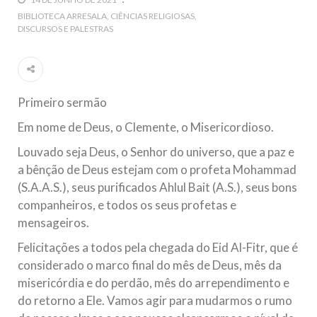
5 DE NOVEMBRO DE 2013
BIBLIOTECA ARRESALA
CIÊNCIAS RELIGIOSAS
DISCURSOS E PALESTRAS
Ano Novo Islâmico e Início de Muharam
Em nome de Deus, O Clemente, O Misericordioso! O Centro
Islâmico no Brasil parabeniza a nação islâmica pela chegada
no ano novo muçulmano de 1435 Hejrita. Desejamos a
todos os irmãos e irmãs um novo
Primeiro sermão
10 DE NOVEMBRO DE 2013
Em nome de Deus, o Clemente, o Misericordioso.
Falecimento do Imam Ali Ibn Al-Hussein
(A.S.)
Louvado seja Deus, o Senhor do universo, que a paz e
Em nome de Deus, o Clemente, o Misericordioso! Diante da
a bênção de Deus estejam com o profeta Mohammad
data em que relembramos o martírio do quarto Imam dos
muçulmanos, o Imam Ali Ibn Al-Hussein Ibn Ali Ibn Abi Táleb
(S.A.A.S.), seus purificados Ahlul Bait (A.S.), seus bons
(A.S.), conhecido por “Zein Al-Ábidin” (Formosura
companheiros, e todos os seus profetas e
mensageiros.
NOTÍCIAS
Felicitações a todos pela chegada do Eid Al-Fitr, que é
3 DE JULHO DE 2014
considerado o marco final do mês de Deus, mês da
Centro Islâmico no Brasil recebe o ex-
misericórdia e do perdão, mês do arrependimento e
ministro das Relações Exteriores da
do retorno a Ele. Vamos agir para mudarmos o rumo
República Islâmica do Irã