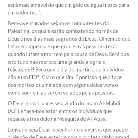
será mais amável do que um gole de água fresca para
um sedento…”.
Bem-aventurados sejam os combatentes da
Palestina, os quais estão combatendo no mês de
Deus e nos dias mais sagrados de Deus. Olhem só que
bela recompensa e que grau estas pessoas terão
quando lutam e morrem pela causa de Deus. Será que
isto tudo não merece uma grande alegria e
felicidade?! Será que o dia do martírio do indivíduo
não é um EID?! Claro que sim. É por isso que a face
dos mortos é iluminada e em alguns deles vemos
como sorriem ao serem velados pelas pessoas.
Ó Deus nosso, apresse a vinda do Imam Al-Mahdi
(A.F.) e faça-nos estar entre os indivíduos que
rezarão atrás dele na Mesquita de Al-Aqsa.
Louvado seja Deus, o senhor do universo, que a paz e
a bênção de Deus estejam com o profeta Mohammad