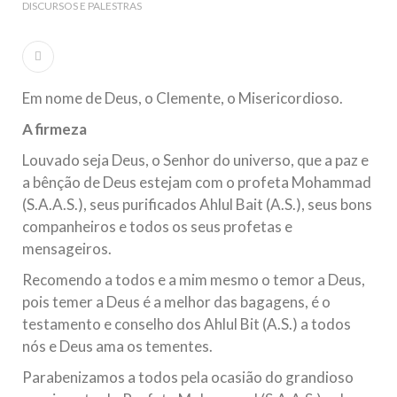
DISCURSOS E PALESTRAS
Ano Novo Islâmico e Início de Muharam
Em nome de Deus, O Clemente, O Misericordioso! O Centro
Islâmico no Brasil parabeniza a nação islâmica pela chegada
no ano novo muçulmano de 1435 Hejrita. Desejamos a
todos os irmãos e irmãs um novo
Em nome de Deus, o Clemente, o Misericordioso.
10 DE NOVEMBRO DE 2013
A firmeza
Falecimento do Imam Ali Ibn Al-Hussein
(A.S.)
Louvado seja Deus, o Senhor do universo, que a paz e
Em nome de Deus, o Clemente, o Misericordioso! Diante da
a bênção de Deus estejam com o profeta Mohammad
data em que relembramos o martírio do quarto Imam dos
muçulmanos, o Imam Ali Ibn Al-Hussein Ibn Ali Ibn Abi Táleb
(S.A.A.S.), seus purificados Ahlul Bait (A.S.), seus bons
(A.S.), conhecido por “Zein Al-Ábidin” (Formosura
companheiros e todos os seus profetas e
mensageiros.
NOTÍCIAS
Recomendo a todos e a mim mesmo o temor a Deus,
3 DE JULHO DE 2014
pois temer a Deus é a melhor das bagagens, é o
Centro Islâmico no Brasil recebe o ex-
testamento e conselho dos Ahlul Bit (A.S.) a todos
ministro das Relações Exteriores da
nós e Deus ama os tementes.
República Islâmica do Irã
Parabenizamos a todos pela ocasião do grandioso
Na noite da quinta-feira, 03 de Abril, o Centro Islâmico no
Brasil recebeu em sua sede, em São Paulo, o ex-ministro das