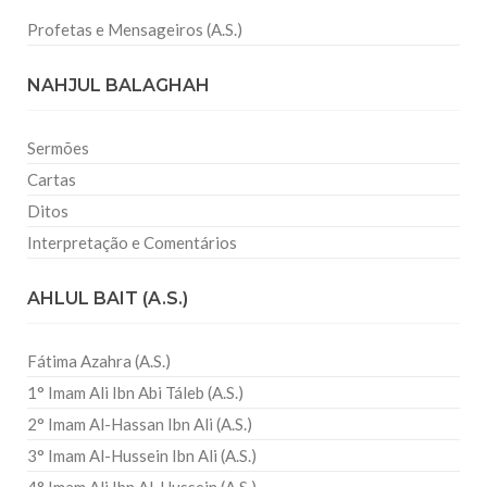
Profetas e Mensageiros (A.S.)
NAHJUL BALAGHAH
Sermões
Cartas
Ditos
Interpretação e Comentários
AHLUL BAIT (A.S.)
Fátima Azahra (A.S.)
1° Imam Ali Ibn Abi Táleb (A.S.)
2° Imam Al-Hassan Ibn Ali (A.S.)
3° Imam Al-Hussein Ibn Ali (A.S.)