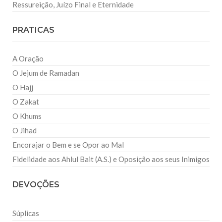
Ressureição, Juízo Final e Eternidade
PRATICAS
A Oração
O Jejum de Ramadan
O Hajj
O Zakat
O Khums
O Jihad
Encorajar o Bem e se Opor ao Mal
Fidelidade aos Ahlul Bait (A.S.) e Oposição aos seus Inimigos
DEVOÇÕES
Súplicas