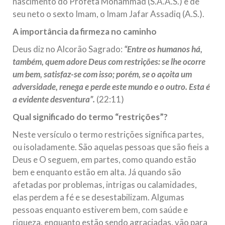
nascimento do Profeta Mohammad (S.A.A.S.) e de
Relações Exteriores da República Islâmica do Irã, Sr. Kamal
seu neto o sexto Imam, o Imam Jafar Assadiq (A.S.).
Kharrazi, que encontra-se visitando
A importância da firmeza no caminho
Deus diz no Alcorão Sagrado:
“Entre os humanos há,
também, quem adore Deus com restrições: se lhe ocorre
um bem, satisfaz-se com isso; porém, se o açoita um
adversidade, renega e perde este mundo e o outro. Esta é
a evidente desventura”.
(22:11)
Qual significado do termo “restrições”?
Neste versículo o termo restrições significa partes,
ou isoladamente. São aquelas pessoas que são fieis a
Deus e O seguem, em partes, como quando estão
bem e enquanto estão em alta. Já quando são
afetadas por problemas, intrigas ou calamidades,
elas perdem a fé e se desestabilizam. Algumas
pessoas enquanto estiverem bem, com saúde e
riqueza, enquanto estão sendo agraciadas, vão para