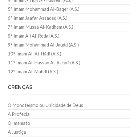
4° Imam Ali Ibn Al-Hussein (A.S.)
5° Imam Mohammad Al-Baqer (A.S.)
6° Imam Jaafar Assadeq (A.S.)
7° Imam Mussa Al-Kadhem (A.S.)
8° Imam Ali Al-Reda (A.S.)
9° Imam Mohammad Al-Jauád (A.S.)
10° Imam Ali Al-Hádi (A.S.)
11° Imam Al-Hassan Al-Ascari (A.S.)
12° Imam Al-Mahdi (A.S.)
CRENÇAS
O Monoteísmo ou Unicidade de Deus
A Profecia
O Imamato
A Justiça