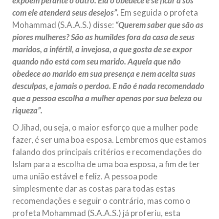
expõem perante o outro. Ela o obedece e se ficar a sós
com ele atenderá seus desejos”.
Em seguida o profeta
Mohammad (S.A.A.S.) disse:
“Querem saber que são as
piores mulheres? São as humildes fora da casa de seus
maridos, a infértil, a invejosa, a que gosta de se expor
quando não está com seu marido. Aquela que não
obedece ao marido em sua presença e nem aceita suas
desculpas, e jamais o perdoa. E não é nada recomendado
que a pessoa escolha a mulher apenas por sua beleza ou
riqueza”.
O Jihad, ou seja, o maior esforço que a mulher pode
fazer, é ser uma boa esposa. Lembremos que estamos
falando dos principais critérios e recomendações do
Islam para a escolha de uma boa esposa, a fim de ter
uma união estável e feliz. A pessoa pode
simplesmente dar as costas para todas estas
recomendações e seguir o contrário, mas como o
profeta Mohammad (S.A.A.S.) já proferiu, esta