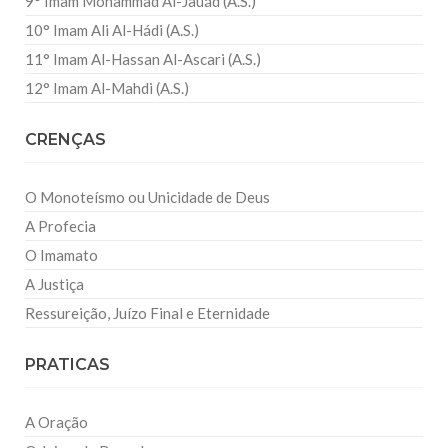
9° Imam Mohammad Al-Jauád (A.S.)
10° Imam Ali Al-Hádi (A.S.)
11° Imam Al-Hassan Al-Ascari (A.S.)
12° Imam Al-Mahdi (A.S.)
CRENÇAS
O Monoteísmo ou Unicidade de Deus
A Profecia
O Imamato
A Justiça
Ressureição, Juízo Final e Eternidade
PRATICAS
A Oração