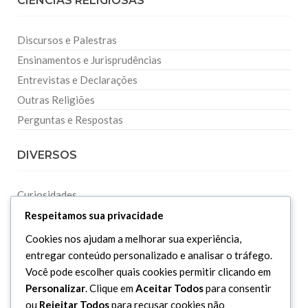
CIÊNCIAS RELIGIOSAS
Discursos e Palestras
Ensinamentos e Jurisprudências
Entrevistas e Declarações
Outras Religiões
Perguntas e Respostas
DIVERSOS
Curiosidades
Dicionário Islâmico
Respeitamos sua privacidade
Downloads
Cookies nos ajudam a melhorar sua experiência,
entregar conteúdo personalizado e analisar o tráfego.
Você pode escolher quais cookies permitir clicando em
Personalizar
. Clique em
Aceitar Todos
para consentir
ou
Rejeitar Todos
para recusar cookies não