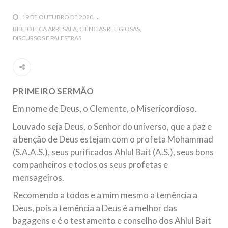
guerra cultural e religiosa de magnitude. Mais
19 DE OUTUBRO DE 2020
5 DE NOVEMBRO DE 2013
BIBLIOTECA ARRESALA
CIÊNCIAS RELIGIOSAS
DISCURSOS E PALESTRAS
Ano Novo Islâmico e Início de Muharam
Em nome de Deus, O Clemente, O Misericordioso! O Centro
Islâmico no Brasil parabeniza a nação islâmica pela chegada
no ano novo muçulmano de 1435 Hejrita. Desejamos a
todos os irmãos e irmãs um novo
PRIMEIRO SERMÃO
10 DE NOVEMBRO DE 2013
Em nome de Deus, o Clemente, o Misericordioso.
Falecimento do Imam Ali Ibn Al-Hussein
(A.S.)
Louvado seja Deus, o Senhor do universo, que a paz e
Em nome de Deus, o Clemente, o Misericordioso! Diante da
a benção de Deus estejam com o profeta Mohammad
data em que relembramos o martírio do quarto Imam dos
muçulmanos, o Imam Ali Ibn Al-Hussein Ibn Ali Ibn Abi Táleb
(S.A.A.S.), seus purificados Ahlul Bait (A.S.), seus bons
(A.S.), conhecido por “Zein Al-Ábidin” (Formosura
companheiros e todos os seus profetas e
mensageiros.
NOTÍCIAS
Recomendo a todos e a mim mesmo a temência a
3 DE JULHO DE 2014
Deus, pois a temência a Deus é a melhor das
Centro Islâmico no Brasil recebe o ex-
bagagens e é o testamento e conselho dos Ahlul Bait
ministro das Relações Exteriores da