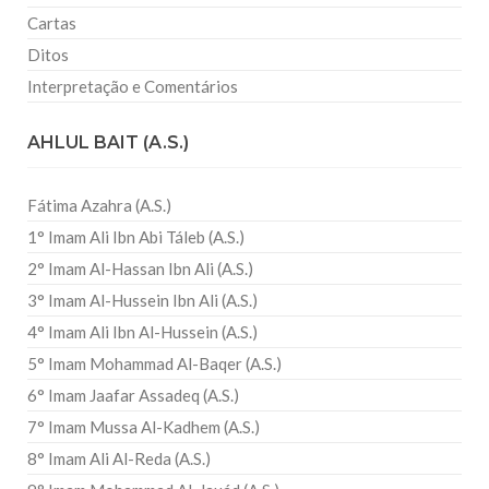
Cartas
Ditos
Interpretação e Comentários
AHLUL BAIT (A.S.)
Fátima Azahra (A.S.)
1° Imam Ali Ibn Abi Táleb (A.S.)
2° Imam Al-Hassan Ibn Ali (A.S.)
3° Imam Al-Hussein Ibn Ali (A.S.)
4° Imam Ali Ibn Al-Hussein (A.S.)
5° Imam Mohammad Al-Baqer (A.S.)
6° Imam Jaafar Assadeq (A.S.)
7° Imam Mussa Al-Kadhem (A.S.)
8° Imam Ali Al-Reda (A.S.)