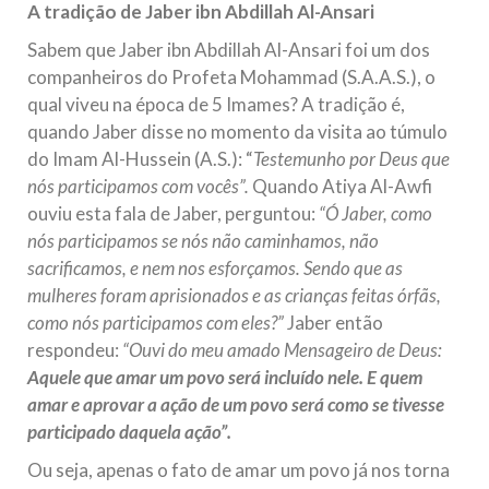
A tradição de Jaber ibn Abdillah Al-Ansari
Sabem que Jaber ibn Abdillah Al-Ansari foi um dos
companheiros do Profeta Mohammad (S.A.A.S.), o
qual viveu na época de 5 Imames? A tradição é,
quando Jaber disse no momento da visita ao túmulo
do Imam Al-Hussein (A.S.): “
Testemunho por Deus que
nós participamos com vocês”.
Quando Atiya Al-Awfi
ouviu esta fala de Jaber, perguntou:
“Ó Jaber, como
nós participamos se nós não caminhamos, não
sacrificamos, e nem nos esforçamos. Sendo que as
mulheres foram aprisionados e as crianças feitas órfãs,
como nós participamos com eles?”
Jaber então
respondeu:
“Ouvi do meu amado Mensageiro de Deus:
Aquele que amar um povo será incluído nele. E quem
amar e aprovar a ação de um povo será como se tivesse
participado daquela ação”.
Ou seja, apenas o fato de amar um povo já nos torna