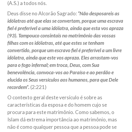
(A.S.) a todos nós.
República Islâmica do Irã
Deus disse no Alcorão Sagrado:
“Não desposareis as
Na noite da quinta-feira, 03 de Abril, o Centro Islâmico no
Brasil recebeu em sua sede, em São Paulo, o ex-ministro das
idólatras até que elas se convertam, porque uma escrava
Relações Exteriores da República Islâmica do Irã, Sr. Kamal
fiel é preferível a uma idólatra, ainda que esta vos apraza
Kharrazi, que encontra-se visitando
(93). Tampouco consintais no matrimônio das vossas
filhas com os idólatras, até que estes se tenham
convertido, porque um escravo fiel é preferível a um livre
idólatra, ainda que este vos apraza. Eles arrastam-vos
para o fogo infernal; em troca, Deus, com Sua
benevolência, convoca-vos ao Paraíso e ao perdão e
elucida os Seus versículos aos humanos, para que Dele
recordem”.
(2:221)
O contexto geral deste versículo é sobre as
características da esposa e do homem cujo se
procura para este matrimônio. Como sabemos, o
Islam dá extrema importância ao matrimônio, mas
não é como qualquer pessoa que a pessoa pode se