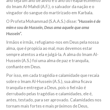
ano seja um ano de alívio e o ano do reaparecimento
Na noite da quinta-feira, 03 de Abril, o Centro Islâmico no
do Imam Al-Mahdi (A.F.), o salvador da nação e o
Brasil recebeu em sua sede, em São Paulo, o ex-ministro das
Relações Exteriores da República Islâmica do Irã, Sr. Kamal
vingador do sangue do martirizado em Karbala.
Kharrazi, que encontra-se visitando
O Profeta Mohammad (S.A.A.S.) disse:
“Hussein é de
mim e sou de Hussein, Deus ama aquele que ama
Hussein”.
Irmãos e irmãs, refugiamo-nos em Deus pela nossa
alma, que é propícia ao mal, mas devemos estar
sempre atentos a ela e julgá-la. A alma do Imam Al-
Hussein (A.S.) foi uma alma de paz e tranquila,
confiante em Deus.
Por isso, em cada tragédia e calamidade que recaía
sobre o Imam Al-Hussein (A.S.), sua alma ficava
tranquila e entregue a Deus, pois o fiel não é
derrubado pelas tragédias e calamidades, ele é,
antes, testado, para ser aprovado. Calamidades nos
tornam mais fortes e mais próximos de Deus,