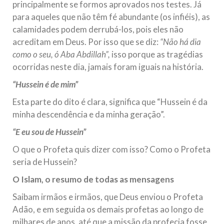
principalmente se formos aprovados nos testes. Já
para aqueles que não têm fé abundante (os infiéis), as
calamidades podem derrubá-los, pois eles não
acreditam em Deus. Por isso que se diz:
“Não há dia
como o seu, ó Aba Abdillah”,
isso porque as tragédias
ocorridas neste dia, jamais foram iguais na história.
“Hussein é de mim”
Esta parte do dito é clara, significa que “Hussein é da
minha descendência e da minha geração”.
“E eu sou de Hussein”
O que o Profeta quis dizer com isso? Como o Profeta
seria de Hussein?
O Islam, o resumo de todas as mensagens
Saibam irmãos e irmãos, que Deus enviou o Profeta
Adão, e em seguida os demais profetas ao longo de
milhares de anos, até que a missão da profecia fosse