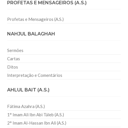
PROFETAS E MENSAGEIROS (A.S.)
Profetas e Mensageiros (A.S.)
NAHJUL BALAGHAH
Sermões
Cartas
Ditos
Interpretação e Comentários
AHLUL BAIT (A.S.)
Fátima Azahra (A.S.)
1° Imam Ali Ibn Abi Táleb (A.S.)
2° Imam Al-Hassan Ibn Ali (A.S.)