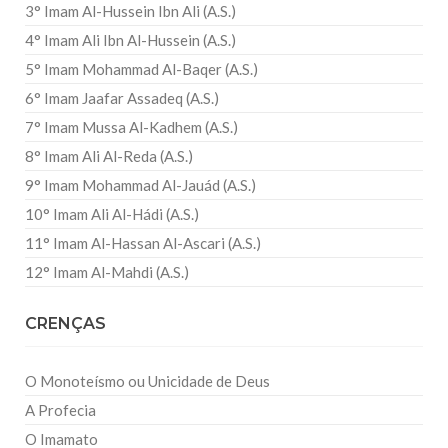
3° Imam Al-Hussein Ibn Ali (A.S.)
4° Imam Ali Ibn Al-Hussein (A.S.)
5° Imam Mohammad Al-Baqer (A.S.)
6° Imam Jaafar Assadeq (A.S.)
7° Imam Mussa Al-Kadhem (A.S.)
8° Imam Ali Al-Reda (A.S.)
9° Imam Mohammad Al-Jauád (A.S.)
10° Imam Ali Al-Hádi (A.S.)
11° Imam Al-Hassan Al-Ascari (A.S.)
12° Imam Al-Mahdi (A.S.)
CRENÇAS
O Monoteísmo ou Unicidade de Deus
A Profecia
O Imamato