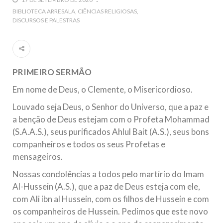
5 DE NOVEMBRO DE 2013
BIBLIOTECA ARRESALA
CIÊNCIAS RELIGIOSAS
DISCURSOS E PALESTRAS
Ano Novo Islâmico e Início de Muharam
Em nome de Deus, O Clemente, O Misericordioso! O Centro
Islâmico no Brasil parabeniza a nação islâmica pela chegada
no ano novo muçulmano de 1435 Hejrita. Desejamos a
todos os irmãos e irmãs um novo
PRIMEIRO SERMÃO
10 DE NOVEMBRO DE 2013
Em nome de Deus, o Clemente, o Misericordioso.
Falecimento do Imam Ali Ibn Al-Hussein
(A.S.)
Louvado seja Deus, o Senhor do Universo, que a paz e
Em nome de Deus, o Clemente, o Misericordioso! Diante da
a benção de Deus estejam com o Profeta Mohammad
data em que relembramos o martírio do quarto Imam dos
muçulmanos, o Imam Ali Ibn Al-Hussein Ibn Ali Ibn Abi Táleb
(S.A.A.S.), seus purificados Ahlul Bait (A.S.), seus bons
(A.S.), conhecido por “Zein Al-Ábidin” (Formosura
companheiros e todos os seus Profetas e
mensageiros.
NOTÍCIAS
Nossas condolências a todos pelo martírio do Imam
3 DE JULHO DE 2014
Al-Hussein (A.S.), que a paz de Deus esteja com ele,
Centro Islâmico no Brasil recebe o ex-
com Ali ibn al Hussein, com os filhos de Hussein e com
ministro das Relações Exteriores da
os companheiros de Hussein. Pedimos que este novo
República Islâmica do Irã