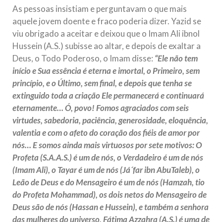
As pessoas insistiam e perguntavam o que mais
aquele jovem doente e fraco poderia dizer. Yazid se
viu obrigado a aceitar e deixou que o Imam Ali ibnol
Hussein (A.S.) subisse ao altar, e depois de exaltar a
Deus, o Todo Poderoso, o Imam disse:
“Ele não tem
início e Sua essência é eterna e imortal, o Primeiro, sem
princípio, e o Último, sem final, e depois que tenha se
extinguido toda a criação Ele permanecerá e continuará
eternamente… Ó, povo! Fomos agraciados com seis
virtudes, sabedoria, paciência, generosidade, eloquência,
valentia e com o afeto do coração dos fiéis de amor por
nós… E somos ainda mais virtuosos por sete motivos: O
Profeta (S.A.A.S.) é um de nós, o Verdadeiro é um de nós
(Imam Ali), o Tayar é um de nós (Já´far ibn AbuTaleb), o
Leão de Deus e do Mensageiro é um de nós (Hamzah, tio
do Profeta Mohammad), os dois netos do Mensageiro de
Deus são de nós (Hassan e Hussein), e também a senhora
das mulheres do universo, Fátima Azzahra (A.S.) é uma de