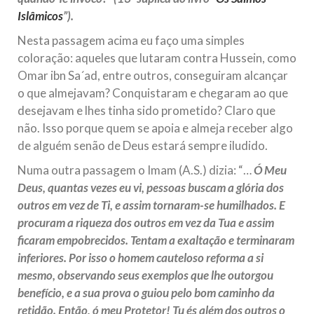
Islâmicos
”).
Nesta passagem acima eu faço uma simples
coloração: aqueles que lutaram contra Hussein, como
Omar ibn Sa´ad, entre outros, conseguiram alcançar
o que almejavam? Conquistaram e chegaram ao que
desejavam e lhes tinha sido prometido? Claro que
não. Isso porque quem se apoia e almeja receber algo
de alguém senão de Deus estará sempre iludido.
Numa outra passagem o Imam (A.S.) dizia: “…
Ó Meu
Deus, quantas vezes eu vi, pessoas buscam a glória dos
outros em vez de Ti, e assim tornaram-se humilhados. E
procuram a riqueza dos outros em vez da Tua e assim
ficaram empobrecidos. Tentam a exaltação e terminaram
inferiores. Por isso o homem cauteloso reforma a si
mesmo, observando seus exemplos que lhe outorgou
benefício, e a sua prova o guiou pelo bom caminho da
retidão. Então, ó meu Protetor! Tu és além dos outros o