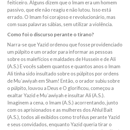
feiticeiro. Alguns dizem que o Imam era um homem
passivo, que ele não reagiu e não lutou. Isso está
errado. O Imam foi corajoso e revolucionário, mas
com suas palavras sábias, sem utilizar a violência.
Como foi o discurso perante o tirano?
Narra-se que Yazid ordenou que fosse providenciado
um púlpito e um orador para informar as pessoas
sobre os malefícios e maldades de Hussein e de Ali
(A.S.) E vocês sabem quantos e quantos anos o Imam
Ali tinha sido insultado sobre os púlpitos por ordens
de Mu´awiyah em Sham! Então, o orador subiu sobre
o púlpito, louvou a Deus e O glorificou, começou a
exaltar Yazid e Mu´awiyah e insultar Ali (A.S.).
Imaginem a cena, o Imam (A.S.) acorrentando, junto
com os aprisionados e as mulheres dos Ahlul Bait
(A.S.), todos ali exibidos como troféus perante Yazid
e seus convidados, enquanto Yazid queria tirar o