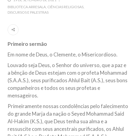
5 DE NOVEMBRO DE 2013
BIBLIOTECA ARRESALA
CIÊNCIAS RELIGIOSAS
DISCURSOS E PALESTRAS
Ano Novo Islâmico e Início de Muharam
Em nome de Deus, O Clemente, O Misericordioso! O Centro
Islâmico no Brasil parabeniza a nação islâmica pela chegada
no ano novo muçulmano de 1435 Hejrita. Desejamos a
todos os irmãos e irmãs um novo
Primeiro sermão
10 DE NOVEMBRO DE 2013
Em nome de Deus, o Clemente, o Misericordioso.
Falecimento do Imam Ali Ibn Al-Hussein
(A.S.)
Louvado seja Deus, o Senhor do universo, que a paz e
Em nome de Deus, o Clemente, o Misericordioso! Diante da
a bênção de Deus estejam com o profeta Mohammad
data em que relembramos o martírio do quarto Imam dos
muçulmanos, o Imam Ali Ibn Al-Hussein Ibn Ali Ibn Abi Táleb
(S.A.A.S.), seus purificados Ahlul Bait (A.S.), seus bons
(A.S.), conhecido por “Zein Al-Ábidin” (Formosura
companheiros e todos os seus profetas e
mensageiros.
NOTÍCIAS
Primeiramente nossas condolências pelo falecimento
3 DE JULHO DE 2014
do grande Marja da nação o Seyed Mohammad Saíd
Centro Islâmico no Brasil recebe o ex-
Al-Hakim (K.S.), que Deus tenha sua alma e a
ministro das Relações Exteriores da
ressuscite com seus ancestrais purificados, os Ahlul
República Islâmica do Irã