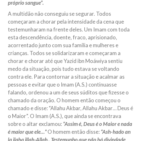
próprio sangue”.
A multidão não conseguiu se segurar. Todos
começaram a chorar pela intensidade da cena que
testemunharam na frente deles. Um Imam com toda
esta descendência, doente, fraco, aprisionado,
acorrentado junto com sua família e mulheres e
crianças. Todos se solidarizaram e começaram a
chorar e chorar até que Yazid ibn Moáwiya sentiu
medo da situação, pois tudo estava se voltando
contra ele. Para contornar a situação e acalmar as
pessoas e evitar que o Imam (A.S.) continuasse
falando, ordenou a um de seus súditos que fizesse o
chamado da oração. O homem então começou o
chamado e disse: “Allahu Akbar, Allahu Akbar… Deus é
o Maior”. O Imam (A.S.), que ainda se encontrava
sobre o altar exclamou:
“Assim é, Deus é o Maior e nada
é maior que ele…”
O homem então disse:
“Ash-hado an
la ilaha illah-Allah.. Testemunho que não há divindade