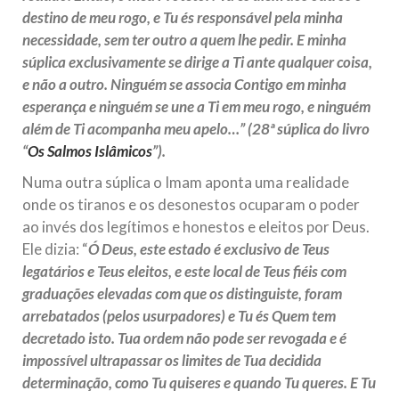
destino de meu rogo, e Tu és responsável pela minha
necessidade, sem ter outro a quem lhe pedir. E minha
súplica exclusivamente se dirige a Ti ante qualquer coisa,
e não a outro. Ninguém se associa Contigo em minha
esperança e ninguém se une a Ti em meu rogo, e ninguém
além de Ti acompanha meu apelo…” (28ª súplica do livro
“
Os Salmos Islâmicos
”).
Numa outra súplica o Imam aponta uma realidade
onde os tiranos e os desonestos ocuparam o poder
ao invés dos legítimos e honestos e eleitos por Deus.
Ele dizia: “
Ó Deus, este estado é exclusivo de Teus
legatários e Teus eleitos, e este local de Teus fiéis com
graduações elevadas com que os distinguiste, foram
arrebatados (pelos usurpadores) e Tu és Quem tem
decretado isto. Tua ordem não pode ser revogada e é
impossível ultrapassar os limites de Tua decidida
determinação, como Tu quiseres e quando Tu queres. E Tu