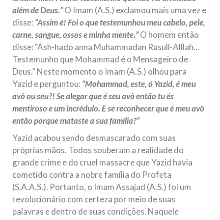
além de Deus.”
O Imam (A.S.) exclamou mais uma vez e
disse:
“Assim é! Foi o que testemunhou meu cabelo, pele,
carne, sangue, ossos e minha mente.”
O homem então
disse: “Ash-hado anna Muhammadan Rasull-Alllah…
Testemunho que Mohammad é o Mensageiro de
Deus.” Neste momento o Imam (A.S.) olhou para
Yazid e perguntou:
“Mohammad, este, ó Yazid, é meu
avô ou seu?! Se alegar que é seu avô então tu és
mentiroso e um incrédulo. E se reconhecer que é meu avô
então porque mataste a sua família?”
Yazid acabou sendo desmascarado com suas
próprias mãos. Todos souberam a realidade do
grande crime e do cruel massacre que Yazid havia
cometido contra a nobre família do Profeta
(S.A.A.S.). Portanto, o Imam Assajad (A.S.) foi um
revolucionário com certeza por meio de suas
palavras e dentro de suas condições. Naquele