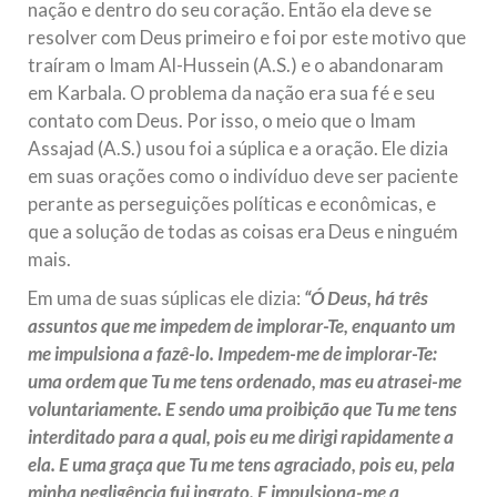
nação e dentro do seu coração. Então ela deve se
resolver com Deus primeiro e foi por este motivo que
traíram o Imam Al-Hussein (A.S.) e o abandonaram
em Karbala. O problema da nação era sua fé e seu
contato com Deus. Por isso, o meio que o Imam
Assajad (A.S.) usou foi a súplica e a oração. Ele dizia
em suas orações como o indivíduo deve ser paciente
perante as perseguições políticas e econômicas, e
que a solução de todas as coisas era Deus e ninguém
mais.
Em uma de suas súplicas ele dizia:
“Ó Deus, há três
assuntos que me impedem de implorar-Te, enquanto um
me impulsiona a fazê-lo. Impedem-me de implorar-Te:
uma ordem que Tu me tens ordenado, mas eu atrasei-me
voluntariamente. E sendo uma proibição que Tu me tens
interditado para a qual, pois eu me dirigi rapidamente a
ela. E uma graça que Tu me tens agraciado, pois eu, pela
minha negligência fui ingrato. E impulsiona-me a