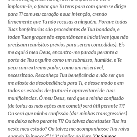
implorar-Te, o favor que Tu tens para com quem se dirige
para Ti com seu coração e sua intenção, crendo
firmemente que Tu não recusas a ninguém. Porque todas
Tuas benfeitorias são procedentes de Tua bondade, e
todas Tuas graças são espontâneas e iniciativas (que não
precisam requisitos prévios para serem concedidas). Eis
me aqui ó meu Deus, encontro-me parado perante a
porta de Teu orgulho como um submisso, humilde, e Te
peço com extremo pudor, como um miserável,
necessitado. Reconheço Tua beneficência a não ser que
me afaste da desobediência para Ti, e desse modo e em
todos os estados desfrutarei e aproveitarei de Tuas
munificências. Ó meu Deus, será que a minha confissão
(de todas as más ações que cometi) será útil perante Ti?
Ou será que minha confissão (das minhas transgressões)
me deixa salvo perante Ti? Ou talvez decretastes Tua ira
neste meu estado? Ou talvez me acompanhasse Tua raiva
quando Te invoco?” (13ª súplica do livro “
Os Salmos