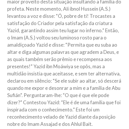
maior proveito desta situação insultando a família do
profeta. Neste momento, Ali ibnol Hussein (A.S.)
levantou a voz e disse: “Ó, pobre de ti! Trocastes a
satisfação do Criador pela satisfação da criatura
Yazid, garantindo assim teu lugar no inferno.” Então,
o Imam (A.S.) voltou seu luminoso rosto para o
amaldiçoado Yazid e disse: “Permita que eu suba ao
altar e diga algumas palavras que agradem a Deus, e
as quais também serão prêmio e recompensa aos
presentes!” Yazid ibn Moáwiya se opôs, mas a
multidão insistia que aceitasse, e sem ter alternativa,
declarou em silêncio: “Se ele subir ao altar, só descerá
quando me expor e desonrar a mim e a família de Abu
Sufián”. Perguntaram-lhe: “O que é que ele pode
dizer?” Contestou Yazid: “Ele é de uma família que foi
inspirada com o conhecimento.” Este foi um
reconhecimento velado de Yazid diante da posição
nobre do Imam Assajad e dos Ahlul Bait.