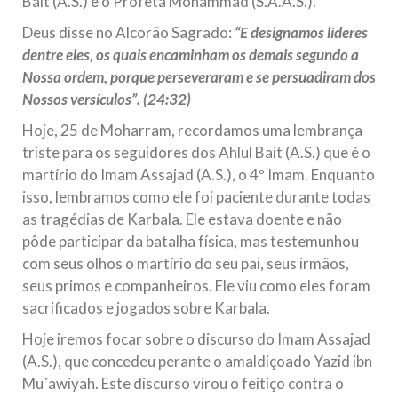
Bait (A.S.) e o Profeta Mohammad (S.A.A.S.).
Na noite da quinta-feira, 03 de Abril, o Centro Islâmico no
Brasil recebeu em sua sede, em São Paulo, o ex-ministro das
Deus disse no Alcorão Sagrado:
“E designamos líderes
Relações Exteriores da República Islâmica do Irã, Sr. Kamal
dentre eles, os quais encaminham os demais segundo a
Kharrazi, que encontra-se visitando
Nossa ordem, porque perseveraram e se persuadiram dos
Nossos versículos”. (24:32)
Hoje, 25 de Moharram, recordamos uma lembrança
triste para os seguidores dos Ahlul Bait (A.S.) que é o
martírio do Imam Assajad (A.S.), o 4º Imam. Enquanto
isso, lembramos como ele foi paciente durante todas
as tragédias de Karbala. Ele estava doente e não
pôde participar da batalha física, mas testemunhou
com seus olhos o martírio do seu pai, seus irmãos,
seus primos e companheiros. Ele viu como eles foram
sacrificados e jogados sobre Karbala.
Hoje iremos focar sobre o discurso do Imam Assajad
(A.S.), que concedeu perante o amaldiçoado Yazid ibn
Mu´awiyah. Este discurso virou o feitiço contra o