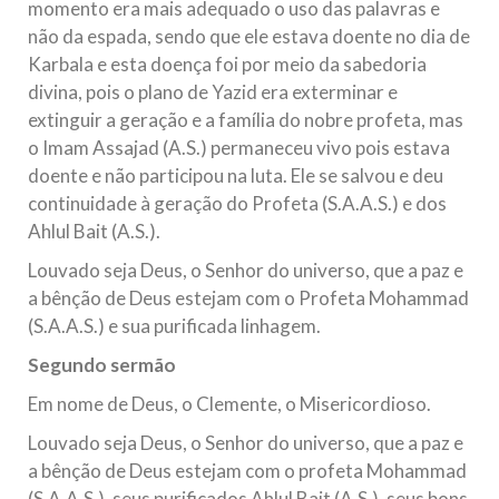
momento era mais adequado o uso das palavras e
não da espada, sendo que ele estava doente no dia de
Karbala e esta doença foi por meio da sabedoria
divina, pois o plano de Yazid era exterminar e
extinguir a geração e a família do nobre profeta, mas
o Imam Assajad (A.S.) permaneceu vivo pois estava
doente e não participou na luta. Ele se salvou e deu
continuidade à geração do Profeta (S.A.A.S.) e dos
Ahlul Bait (A.S.).
Louvado seja Deus, o Senhor do universo, que a paz e
a bênção de Deus estejam com o Profeta Mohammad
(S.A.A.S.) e sua purificada linhagem.
Segundo sermão
Em nome de Deus, o Clemente, o Misericordioso.
Louvado seja Deus, o Senhor do universo, que a paz e
a bênção de Deus estejam com o profeta Mohammad
(S.A.A.S.), seus purificados Ahlul Bait (A.S.), seus bons