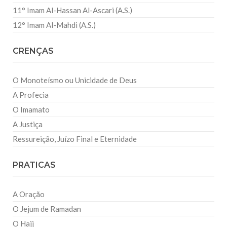
11° Imam Al-Hassan Al-Ascari (A.S.)
12° Imam Al-Mahdi (A.S.)
CRENÇAS
O Monoteísmo ou Unicidade de Deus
A Profecia
O Imamato
A Justiça
Ressureição, Juízo Final e Eternidade
PRATICAS
A Oração
O Jejum de Ramadan
O Hajj