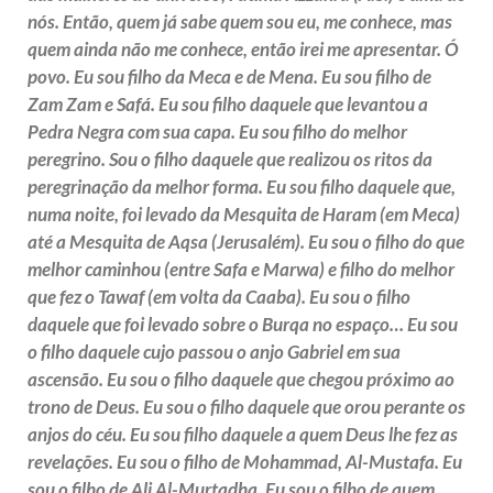
nós. Então, quem já sabe quem sou eu, me conhece, mas
quem ainda não me conhece, então irei me apresentar. Ó
povo. Eu sou filho da Meca e de Mena. Eu sou filho de
Zam Zam e Safá. Eu sou filho daquele que levantou a
Pedra Negra com sua capa. Eu sou filho do melhor
peregrino. Sou o filho daquele que realizou os ritos da
peregrinação da melhor forma. Eu sou filho daquele que,
numa noite, foi levado da Mesquita de Haram (em Meca)
até a Mesquita de Aqsa (Jerusalém). Eu sou o filho do que
melhor caminhou (entre Safa e Marwa) e filho do melhor
que fez o Tawaf (em volta da Caaba). Eu sou o filho
daquele que foi levado sobre o Burqa no espaço… Eu sou
o filho daquele cujo passou o anjo Gabriel em sua
ascensão. Eu sou o filho daquele que chegou próximo ao
trono de Deus. Eu sou o filho daquele que orou perante os
anjos do céu. Eu sou filho daquele a quem Deus lhe fez as
revelações. Eu sou o filho de Mohammad, Al-Mustafa. Eu
sou o filho de Ali Al-Murtadha. Eu sou o filho de quem