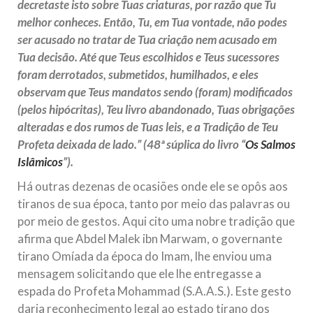
decretaste isto sobre Tuas criaturas, por razão que Tu
melhor conheces. Então, Tu, em Tua vontade, não podes
ser acusado no tratar de Tua criação nem acusado em
Tua decisão. Até que Teus escolhidos e Teus sucessores
foram derrotados, submetidos, humilhados, e eles
observam que Teus mandatos sendo (foram) modificados
(pelos hipócritas), Teu livro abandonado, Tuas obrigações
alteradas e dos rumos de Tuas leis, e a Tradição de Teu
Profeta deixada de lado.” (48ª súplica do livro “
Os Salmos
Islâmicos
”).
Há outras dezenas de ocasiões onde ele se opôs aos
tiranos de sua época, tanto por meio das palavras ou
por meio de gestos. Aqui cito uma nobre tradição que
afirma que Abdel Malek ibn Marwam, o governante
tirano Omíada da época do Imam, lhe enviou uma
mensagem solicitando que ele lhe entregasse a
espada do Profeta Mohammad (S.A.A.S.). Este gesto
daria reconhecimento legal ao estado tirano dos