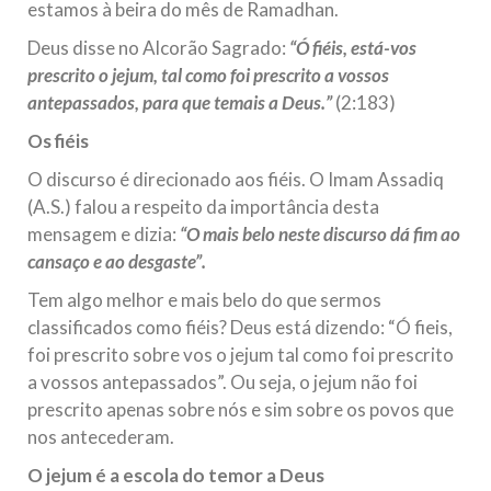
estamos à beira do mês de Ramadhan.
Na noite da quinta-feira, 03 de Abril, o Centro Islâmico no
Brasil recebeu em sua sede, em São Paulo, o ex-ministro das
Deus disse no Alcorão Sagrado:
“Ó fiéis, está-vos
Relações Exteriores da República Islâmica do Irã, Sr. Kamal
Kharrazi, que encontra-se visitando
prescrito o jejum, tal como foi prescrito a vossos
antepassados, para que temais a Deus.”
(2:183)
Os fiéis
O discurso é direcionado aos fiéis. O Imam Assadiq
(A.S.) falou a respeito da importância desta
mensagem e dizia:
“O mais belo neste discurso dá fim ao
cansaço e ao desgaste”.
Tem algo melhor e mais belo do que sermos
classificados como fiéis? Deus está dizendo: “Ó fieis,
foi prescrito sobre vos o jejum tal como foi prescrito
a vossos antepassados”. Ou seja, o jejum não foi
prescrito apenas sobre nós e sim sobre os povos que
nos antecederam.
O jejum é a escola do temor a Deus