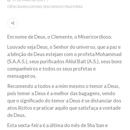
5 DE NOVEMBRO DE 2013
CIÊNCIAS RELIGIOSAS
DISCURSOS E PALESTRAS
Ano Novo Islâmico e Início de Muharam
Em nome de Deus, O Clemente, O Misericordioso! O Centro
Islâmico no Brasil parabeniza a nação islâmica pela chegada
no ano novo muçulmano de 1435 Hejrita. Desejamos a
todos os irmãos e irmãs um novo
Em nome de Deus, o Clemente, o Misericordioso.
10 DE NOVEMBRO DE 2013
Louvado seja Deus, o Senhor do universo, que a paz e
Falecimento do Imam Ali Ibn Al-Hussein
a bênção de Deus estejam com o profeta Mohammad
(A.S.)
(S.A.A.S.), seus purificados Ahlul Bait (A.S.), seus bons
Em nome de Deus, o Clemente, o Misericordioso! Diante da
companheiros e todos os seus profetas e
data em que relembramos o martírio do quarto Imam dos
mensageiros.
muçulmanos, o Imam Ali Ibn Al-Hussein Ibn Ali Ibn Abi Táleb
(A.S.), conhecido por “Zein Al-Ábidin” (Formosura
Recomendo a todos e a mim mesmo o temor a Deus,
pois temer a Deus é a melhor das bagagens, sendo
NOTÍCIAS
que o significado do temor a Deus é se distanciar dos
3 DE JULHO DE 2014
atos ilícitos e praticar aquilo que satisfaça a vontade
Centro Islâmico no Brasil recebe o ex-
de Deus.
ministro das Relações Exteriores da
Esta sexta-feira é a última do mês de Sha´ban e
República Islâmica do Irã