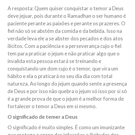
A resposta: Quem quiser conquistar o temor a Deus
deve jejuar, pois durante o Ramadhan o ser humano é
paciente perante as paixões e perante os prazeres. O
fiel não só se abstém da comida e da bebida. Isso na
verdade leva ele a se abster dos pecados e dos atos
ilícitos. Com a paciência e a perseverança cujo o fiel
tem para praticar o jejum e não praticar algo que o
invalida esta pessoa estará se treinando e
conquistando um dom cujo é o temor, que vira um
hábito e ela o praticará no seu dia dia com total
natureza. Ao longo do jejum quando sente a presença
de Deus e por isso não quebra o jejum só isso por si só
é a grande prova de que o jejum é a melhor forma de
fortalecer o temor a Deus em si mesmo.
O significado de temer a Deus
O significado é muito simples. É como um imunizante
que protege o corpo das infecções e ilicitudes dos