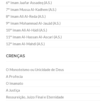
6° Imam Jaafar Assadeq (A.S.)
7° Imam Mussa Al-Kadhem (A.S.)
8° Imam Ali Al-Reda (A.S.)
9° Imam Mohammad Al-Jauád (A.S.)
10° Imam Ali Al-Hádi (A.S.)
11° Imam Al-Hassan Al-Ascari (A.S.)
12° Imam Al-Mahdi (A.S.)
CRENÇAS
O Monoteísmo ou Unicidade de Deus
A Profecia
O Imamato
A Justiça
Ressureição, Juízo Final e Eternidade