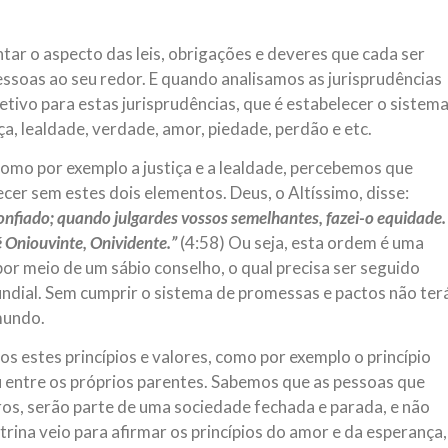
tar o aspecto das leis, obrigações e deveres que cada ser
ssoas ao seu redor. E quando analisamos as jurisprudências
tivo para estas jurisprudências, que é estabelecer o sistem
ça, lealdade, verdade, amor, piedade, perdão e etc.
omo por exemplo a justiça e a lealdade, percebemos que
cer sem estes dois elementos. Deus, o Altíssimo, disse:
confiado; quando julgardes vossos semelhantes, fazei-o equidade.
é Oniouvinte, Onividente.”
(4:58) Ou seja, esta ordem é uma
r meio de um sábio conselho, o qual precisa ser seguido
ndial. Sem cumprir o sistema de promessas e pactos não ter
mundo.
s estes princípios e valores, como por exemplo o princípio
 entre os próprios parentes. Sabemos que as pessoas que
os, serão parte de uma sociedade fechada e parada, e não
trina veio para afirmar os princípios do amor e da esperança,