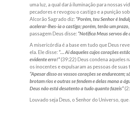
uma luz, a qual dará iluminação para nossas vi
pecadores e revogou o castigo e a punição sob
Alcorão Sagrado diz:
“Porém, teu Senhor é Indul
acelerar-lhes-ia o castigo; porém, terão um prazo,
passagem Deus disse:
“Notifica Meus servos de 
A misericórdia é a base em tudo que Deus revel
ela. Ele disse:
“… Ai daqueles cujos corações estã
evidente erro!”
(39:22) Deus condena aqueles n
os inocentes e expulsaram as pessoas de suas t
“Apesar disso os vossos corações se endurecem; s
brotam rios e outras se fendem e delas mana a á
Deus não está desatento a tudo quanto fazeis”
(2
Louvado seja Deus, o Senhor do Universo, que 