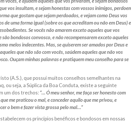
m vocês, e ajudem aqueles que vos privaram, e sejam bondosos
ue vos insultam, e sejam honestas com vossos inimigos, perdoe
forma que gostam que sejam perdoados, e vejam como Deus vos
os de uma forma igual (sobre os que acreditam ou não em Deus) e
desobedientes. Se vocês não amarem exceto aqueles que vos
e são bondosos convosco, e não recompensarem exceto aqueles
smo melos indecentes. Mas, se quiserem ser amados por Deus e
 aqueles que não são com vocês, saúdem aqueles que não vos
osco. Ouçam minhas palavras e pratiquem meu conselho para se
isto (A.S.), que possui muitos conselhos semelhantes na
, ou seja, a Súplica da Boa Conduta, existe a seguinte
em um dos trechos:
“… Ó meu senhor, me faça ser honesto com
ue me praticou o mal, e conceder aquilo que me privou, e
er o bem e fazer vista grossa pelo mal…”
estabelecem os princípios benéficos e bondosos em nossas