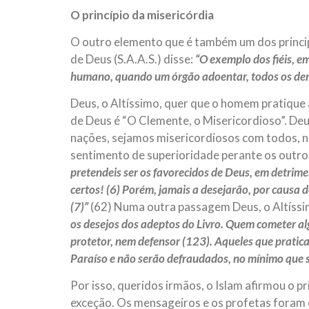
O princípio da misericórdia
O outro elemento que é também um dos princip
de Deus (S.A.A.S.) disse:
“O exemplo dos fiéis, e
humano, quando um órgão adoentar, todos os dema
Deus, o Altíssimo, quer que o homem pratique 
de Deus é “O Clemente, o Misericordioso”. Deu
nações, sejamos misericordiosos com todos, n
sentimento de superioridade perante os outros,
pretendeis ser os favorecidos de Deus, em detrime
certos! (6) Porém, jamais a desejarão, por causa
(7)”
(62) Numa outra passagem Deus, o Altíssi
os desejos dos adeptos do Livro. Quem cometer al
protetor, nem defensor (123). Aqueles que pratic
Paraíso e não serão defraudados, no mínimo que s
Por isso, queridos irmãos, o Islam afirmou o p
exceção. Os mensageiros e os profetas foram