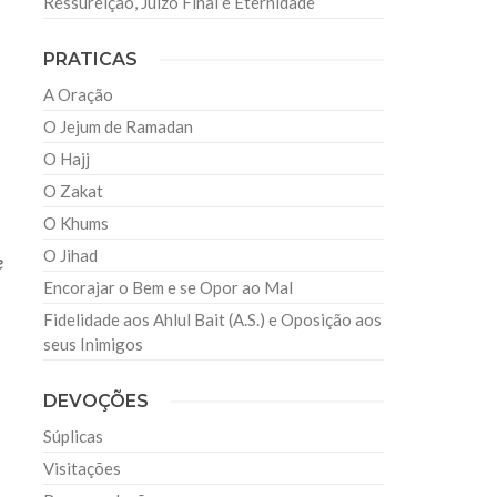
Ressureição, Juízo Final e Eternidade
PRATICAS
A Oração
O Jejum de Ramadan
O Hajj
O Zakat
O Khums
O Jihad
e
Encorajar o Bem e se Opor ao Mal
Fidelidade aos Ahlul Bait (A.S.) e Oposição aos
seus Inimigos
DEVOÇÕES
Súplicas
Visitações