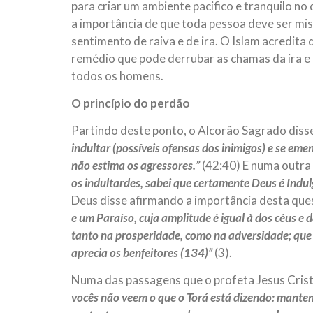
para criar um ambiente pacifico e tranquilo no 
a importância de que toda pessoa deve ser mi
sentimento de raiva e de ira. O Islam acredita
remédio que pode derrubar as chamas da ira e 
todos os homens.
O princípio do perdão
Partindo deste ponto, o Alcorão Sagrado diss
indultar (possíveis ofensas dos inimigos) e se em
não estima os agressores.”
(42:40) E numa outra
os indultardes, sabei que certamente Deus é Indu
Deus disse afirmando a importância desta que
e um Paraíso, cuja amplitude é igual à dos céus e
tanto na prosperidade, como na adversidade; que
aprecia os benfeitores (134)”
(3).
Numa das passagens que o profeta Jesus Cristo 
vocês não veem o que o Torá está dizendo: mantenh