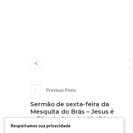
Previous Posts
Sermão de sexta-feira da
Mesquita do Brás – Jesus é
o filho de Deus? – Sheikh
Wissam Issa -27/12/2019
Respeitamos sua privacidade