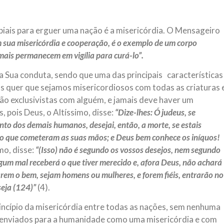
iais para erguer uma nação é a misericórdia. O Mensageiro
m sua misericórdia e cooperação, é o exemplo de um corpo
is permanecem em vigília para curá-lo”.
a Sua conduta, sendo que uma das principais características
s quer que sejamos misericordiosos com todas as criaturas 
ão exclusivistas com alguém, e jamais deve haver um
 pois Deus, o Altíssimo, disse:
“Dize-lhes: Ó judeus, se
nto dos demais humanos, desejai, então, a morte, se estais
 do que cometeram as suas mãos; e Deus bem conhece os iníquos!
mo, disse:
“(Isso) não é segundo os vossos desejos, nem segundo
gum mal receberá o que tiver merecido e, afora Deus, não achará
arem o bem, sejam homens ou mulheres, e forem fiéis, entrarão no
eja (124)”
(4).
rincípio da misericórdia entre todas as nações, sem nenhuma
 enviados para a humanidade como uma misericórdia e com