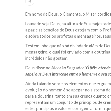
ter entrado numa guerra cultural e religiosa de 
Em nome de Deus, o Clemente, o Misericordio
10 DE NOVEMBRO DE 2013
Falecimento do Imam Ali Ibn Al-Hu
Louvado seja Deus, na altura de Sua majestade
Em nome de Deus, o Clemente, o Misericordioso!
a paz e as bençãos de Deus estejam com o Profe
relembramos o martírio do quarto Imam dos muçu
Hussein Ibn Ali Ibn Abi Táleb (A.S.), conhecido p
e sobre todos os profetas e mensageiros, seus
Testemunho que não há divindade além de Deu
mensageiro, o qual foi enviado com a doutrin
incrédulos não gostem.
Deus disse no Alcorão Sagrado:
“Ó fiéis, atend
sabei que Deus intercede entre o homem e o seu co
Ainda falando sobre os elementos que erguem 
evolução do homem é se apegar no sistema de 
para a doutrina, tanto em sua crença quanto em 
representam um conjunto de princípios de crenç
estes princípios e valores corrigem a forma q