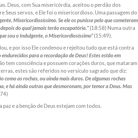
das. Deus, com Sua misericórdia, aceitou o perdão dos
re Seus servos, e Ele foi o misericordioso. Uma passagem do
gente, Misericordiosíssimo. Se ele os punisse pelo que cometeram
 depois do qual jamais terão escapatória.”
(18:58) Numa outra
que sou o Indulgente, o Misericordiosíssimo”
(15:49).
ou, e por isso Ele condenou e rejeitou tudo que está contra
o endurecidos para a recordação de Deus! Estes estão em
ão tem consciência e possuem corações duros, que mataram
erras, estes são referidos no versículo sagrado que diz:
ão como as rochas, ou ainda mais duros. De algumas rochas
gua, e há ainda outras que desmoronam, por temor a Deus. Mas
:74)
a paz e a benção de Deus estejam com todos.