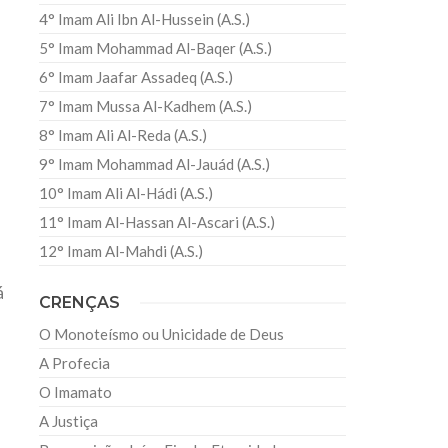
4° Imam Ali Ibn Al-Hussein (A.S.)
5° Imam Mohammad Al-Baqer (A.S.)
6° Imam Jaafar Assadeq (A.S.)
a
7° Imam Mussa Al-Kadhem (A.S.)
8° Imam Ali Al-Reda (A.S.)
9° Imam Mohammad Al-Jauád (A.S.)
10° Imam Ali Al-Hádi (A.S.)
11° Imam Al-Hassan Al-Ascari (A.S.)
12° Imam Al-Mahdi (A.S.)
á
CRENÇAS
O Monoteísmo ou Unicidade de Deus
A Profecia
O Imamato
A Justiça