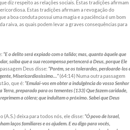
que diz respeito as relações sociais. Estas tradições afirmam
sericordiosa. Estas tradições afirmam a revogação do
 que a boa conduta possui uma magia e a paciência é um bom
da raiva, as quais podem levar a graves consequências para
e:
“E o delito será expiado com o talião; mas, quanto àquele que
endar, saiba que a sua recompensa pertencerá a Deus, porque Ele
 passagem Deus disse:
“Porém, se os tolerardes, perdoarde-los 
lgente, Misericordiosíssimo…”
(64:14) Numa outra passagem
stão, que é:
“Emulai-vos em obter a indulgência do vosso Senhor
 da Terra, preparado para os tementes (133) Que fazem caridade,
 reprimem a cólera; que indultam o próximo. Sabei que Deus
(A.S.) deixa para todos nós, ele disse:
“Ó povo de Israel,
am laços familiares e os ajudem. E eu digo para vocês,