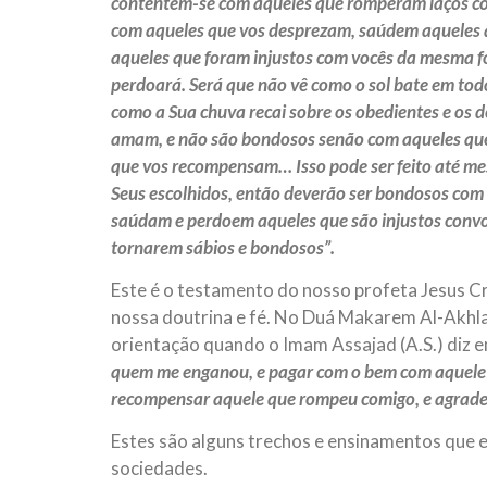
contentem-se com aqueles que romperam laços co
com aqueles que vos desprezam, saúdem aqueles q
aqueles que foram injustos com vocês da mesma 
perdoará. Será que não vê como o sol bate em tod
como a Sua chuva recai sobre os obedientes e os 
amam, e não são bondosos senão com aqueles qu
que vos recompensam… Isso pode ser feito até me
Seus escolhidos, então deverão ser bondosos com
saúdam e perdoem aqueles que são injustos conv
tornarem sábios e bondosos”.
Este é o testamento do nosso profeta Jesus Cr
nossa doutrina e fé. No Duá Makarem Al-Akhlaq
orientação quando o Imam Assajad (A.S.) diz 
quem me enganou, e pagar com o bem com aquele q
recompensar aquele que rompeu comigo, e agradec
Estes são alguns trechos e ensinamentos que 
sociedades.