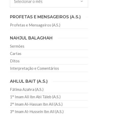
irmãos e irmãs um novo
PROFETAS E MENSAGEIROS (A.S.)
Profetas e Mensageiros (A.S.)
sil recebe o ex-ministro das
)
 República Islâmica do Irã
NAHJUL BALAGHAH
Abril, o Centro Islâmico no Brasil recebeu em sua
ro das Relações Exteriores da República Islâmica
Sermões
encontra-se visitando
Cartas
Ditos
Interpretação e Comentários
AHLUL BAIT (A.S.)
Fátima Azahra (A.S.)
1° Imam Ali Ibn Abi Táleb (A.S.)
2° Imam Al-Hassan Ibn Ali (A.S.)
3° Imam Al-Hussein Ibn Ali (A.S.)