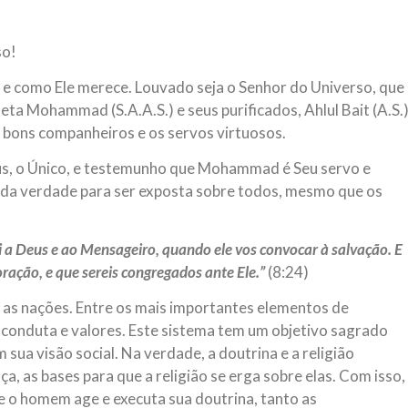
magnitude. Mais
Hejrita. Desejamos a todos os 
so!
NOTÍCIAS
ssein (A.S.)
3 DE JULHO DE 2014
 e como Ele merece. Louvado seja o Senhor do Universo, que
 Diante da data em que
Centro Islâmico no Bra
ta Mohammad (S.A.A.S.) e seus purificados, Ahlul Bait (A.S.
lmanos, o Imam Ali Ibn Al-
Relações Exteriores da
or “Zein Al-Ábidin” (Formosura
 bons companheiros e os servos virtuosos.
Na noite da quinta-feira, 03 de 
sede, em São Paulo, o ex-minist
s, o Único, e testemunho que Mohammad é Seu servo e
do Irã, Sr. Kamal Kharrazi, que 
a da verdade para ser exposta sobre todos, mesmo que os
ei a Deus e ao Mensageiro, quando ele vos convocar à salvação. E
ração, e que sereis congregados ante Ele.”
(8:24)
as nações. Entre os mais importantes elementos de
conduta e valores. Este sistema tem um objetivo sagrado
sua visão social. Na verdade, a doutrina e a religião
a, as bases para que a religião se erga sobre elas. Com isso,
ue o homem age e executa sua doutrina, tanto as