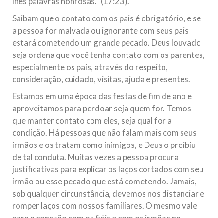
lhes palavras honrosas.” (17:23).
Saibam que o contato com os pais é obrigatório, e se
a pessoa for malvada ou ignorante com seus pais
estará cometendo um grande pecado. Deus louvado
seja ordena que você tenha contato com os parentes,
especialmente os pais, através do respeito,
consideração, cuidado, visitas, ajuda e presentes.
Estamos em uma época das festas de fim de ano e
aproveitamos para perdoar seja quem for. Temos
que manter contato com eles, seja qual for a
condição. Há pessoas que não falam mais com seus
irmãos e os tratam como inimigos, e Deus o proibiu
de tal conduta. Muitas vezes a pessoa procura
justificativas para explicar os laços cortados com seu
irmão ou esse pecado que está cometendo. Jamais,
sob qualquer circunstância, devemos nos distanciar e
romper laços com nossos familiares. O mesmo vale
para a conexão com os fiéis e com os irmãos na