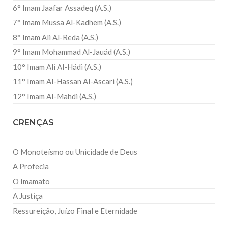
6° Imam Jaafar Assadeq (A.S.)
7° Imam Mussa Al-Kadhem (A.S.)
8° Imam Ali Al-Reda (A.S.)
9° Imam Mohammad Al-Jauád (A.S.)
10° Imam Ali Al-Hádi (A.S.)
11° Imam Al-Hassan Al-Ascari (A.S.)
12° Imam Al-Mahdi (A.S.)
CRENÇAS
O Monoteísmo ou Unicidade de Deus
A Profecia
O Imamato
A Justiça
Ressureição, Juízo Final e Eternidade