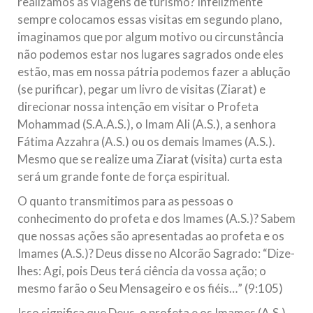
realizamos as viagens de turismo? Infelizmente
sempre colocamos essas visitas em segundo plano,
imaginamos que por algum motivo ou circunstância
não podemos estar nos lugares sagrados onde eles
estão, mas em nossa pátria podemos fazer a ablução
(se purificar), pegar um livro de visitas (Ziarat) e
direcionar nossa intenção em visitar o Profeta
Mohammad (S.A.A.S.), o Imam Ali (A.S.), a senhora
Fátima Azzahra (A.S.) ou os demais Imames (A.S.).
Mesmo que se realize uma Ziarat (visita) curta esta
será um grande fonte de força espiritual.
O quanto transmitimos para as pessoas o
conhecimento do profeta e dos Imames (A.S.)? Sabem
que nossas ações são apresentadas ao profeta e os
Imames (A.S.)? Deus disse no Alcorão Sagrado: “Dize-
lhes: Agi, pois Deus terá ciência da vossa ação; o
mesmo farão o Seu Mensageiro e os fiéis…” (9:105)
Isso significa que Deus, o profeta e os Imames (A.S.)