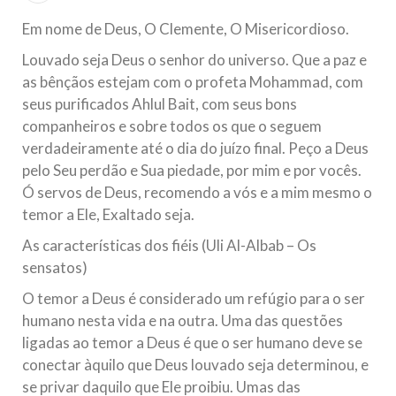
República Islâmica do Irã
Em nome de Deus, O Clemente, O Misericordioso.
Na noite da quinta-feira, 03 de Abril, o Centro Islâmico no
Louvado seja Deus o senhor do universo. Que a paz e
Brasil recebeu em sua sede, em São Paulo, o ex-ministro das
Relações Exteriores da República Islâmica do Irã, Sr. Kamal
as bênçãos estejam com o profeta Mohammad, com
Kharrazi, que encontra-se visitando
seus purificados Ahlul Bait, com seus bons
companheiros e sobre todos os que o seguem
verdadeiramente até o dia do juízo final. Peço a Deus
pelo Seu perdão e Sua piedade, por mim e por vocês.
Ó servos de Deus, recomendo a vós e a mim mesmo o
temor a Ele, Exaltado seja.
As características dos fiéis (Uli Al-Albab – Os
sensatos)
O temor a Deus é considerado um refúgio para o ser
humano nesta vida e na outra. Uma das questões
ligadas ao temor a Deus é que o ser humano deve se
conectar àquilo que Deus louvado seja determinou, e
se privar daquilo que Ele proibiu. Umas das