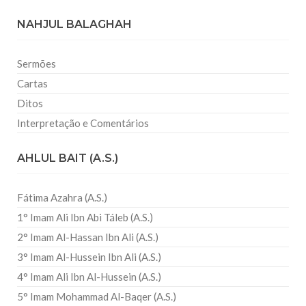
NAHJUL BALAGHAH
Sermões
Cartas
Ditos
Interpretação e Comentários
AHLUL BAIT (A.S.)
Fátima Azahra (A.S.)
1° Imam Ali Ibn Abi Táleb (A.S.)
2° Imam Al-Hassan Ibn Ali (A.S.)
3° Imam Al-Hussein Ibn Ali (A.S.)
4° Imam Ali Ibn Al-Hussein (A.S.)
5° Imam Mohammad Al-Baqer (A.S.)