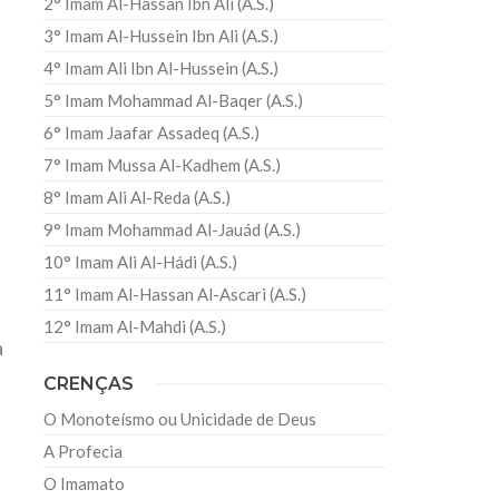
2° Imam Al-Hassan Ibn Ali (A.S.)
3° Imam Al-Hussein Ibn Ali (A.S.)
4° Imam Ali Ibn Al-Hussein (A.S.)
5° Imam Mohammad Al-Baqer (A.S.)
6° Imam Jaafar Assadeq (A.S.)
7° Imam Mussa Al-Kadhem (A.S.)
8° Imam Ali Al-Reda (A.S.)
9° Imam Mohammad Al-Jauád (A.S.)
10° Imam Ali Al-Hádi (A.S.)
11° Imam Al-Hassan Al-Ascari (A.S.)
12° Imam Al-Mahdi (A.S.)
a
CRENÇAS
O Monoteísmo ou Unicidade de Deus
A Profecia
O Imamato