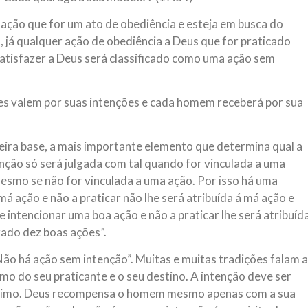
 ação que for um ato de obediência e esteja em busca do
, já qualquer ação de obediência a Deus que for praticado
satisfazer a Deus será classificado como uma ação sem
ões valem por suas intenções e cada homem receberá por sua
meira base, a mais importante elemento que determina qual a
nção só será julgada com tal quando for vinculada a uma
mesmo se não for vinculada a uma ação. Por isso há uma
má ação e não a praticar não lhe será atribuída á má ação e
ue intencionar uma boa ação e não a praticar lhe será atribuíd
trado dez boas ações”.
“Não há ação sem intenção”. Muitas e muitas tradições falam a
mo do seu praticante e o seu destino. A intenção deve ser
íssimo. Deus recompensa o homem mesmo apenas com a sua