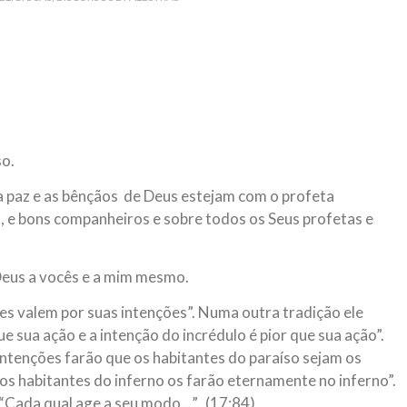
 aturdido pelas imagens de
Em nome de Deus, O Clemente, O
11 de setembro, o mundo parece
parabeniza a nação islâmica p
magnitude. Mais
Hejrita. Desejamos a todos os 
NOTÍCIAS
ssein (A.S.)
3 DE JULHO DE 2014
 Diante da data em que
Centro Islâmico no Bra
lmanos, o Imam Ali Ibn Al-
so.
Relações Exteriores da
or “Zein Al-Ábidin” (Formosura
Na noite da quinta-feira, 03 de 
a paz e as bênçãos de Deus estejam com o profeta
sede, em São Paulo, o ex-minist
do Irã, Sr. Kamal Kharrazi, que 
, e bons companheiros e sobre todos os Seus profetas e
eus a vocês e a mim mesmo.
ões valem por suas intenções”. Numa outra tradição ele
que sua ação e a intenção do incrédulo é pior que sua ação”.
 intenções farão que os habitantes do paraíso sejam os
os habitantes do inferno os farão eternamente no inferno”.
 “Cada qual age a seu modo…”. (17:84)