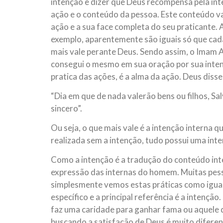
intenção e dizer que Deus recompensa pela inte
ação e o conteúdo da pessoa. Este conteúdo val
ação e a sua face completa do seu praticante.
exemplo, aparentemente são iguais só que cada 
mais vale perante Deus. Sendo assim, o Imam Al
consegui o mesmo em sua oração por sua intenç
pratica das ações, é a alma da ação. Deus diss
“Dia em que de nada valerão bens ou filhos, 
sincero”.
Ou seja, o que mais vale é a intenção interna 
realizada sem a intenção, tudo possui uma int
Como a intenção é a tradução do conteúdo inte
expressão das internas do homem. Muitas pes
simplesmente vemos estas práticas como iguais
específico e a principal referência é a intençã
faz uma caridade para ganhar fama ou aquele 
buscando a satisfação de Deus é muito difer