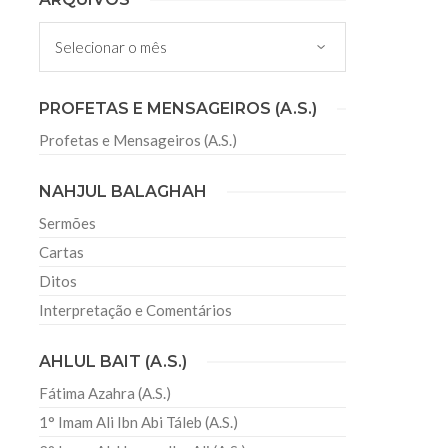
 Misericordioso! O Centro Islâmico no Brasil
Arquivos
ela chegada no ano novo muçulmano de 1435
irmãos e irmãs um novo
PROFETAS E MENSAGEIROS (A.S.)
Profetas e Mensageiros (A.S.)
sil recebe o ex-ministro das
 República Islâmica do Irã
NAHJUL BALAGHAH
Abril, o Centro Islâmico no Brasil recebeu em sua
ro das Relações Exteriores da República Islâmica
Sermões
encontra-se visitando
Cartas
Ditos
Interpretação e Comentários
AHLUL BAIT (A.S.)
Fátima Azahra (A.S.)
1° Imam Ali Ibn Abi Táleb (A.S.)