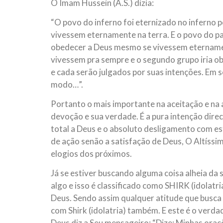
O Imam Hussein (A.S.) dizia:
“O povo do inferno foi eternizado no inferno
vivessem eternamente na terra. E o povo do pa
obedecer a Deus mesmo se vivessem etername
vivessem pra sempre e o segundo grupo iria o
e cada serão julgados por suas intenções. Em s
modo…”.
Portanto o mais importante na aceitação e na a
devoção e sua verdade. É a pura intenção dire
total a Deus e o absoluto desligamento com e
de ação senão a satisfação de Deus, O Altíssi
elogios dos próximos.
Já se estiver buscando alguma coisa alheia da
algo e isso é classificado como SHIRK (idolat
Deus. Sendo assim qualquer atitude que busca 
com Shirk (idolatria) também. E este é o verd
Deus diz a Seu mensageiro: “Dize: Minhas ora