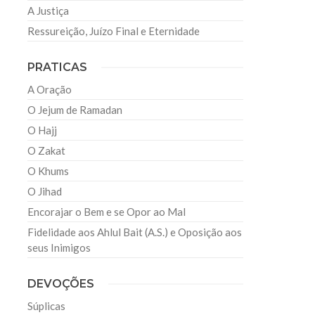
A Justiça
Ressureição, Juízo Final e Eternidade
PRATICAS
A Oração
O Jejum de Ramadan
O Hajj
O Zakat
O Khums
O Jihad
Encorajar o Bem e se Opor ao Mal
Fidelidade aos Ahlul Bait (A.S.) e Oposição aos
seus Inimigos
DEVOÇÕES
Súplicas