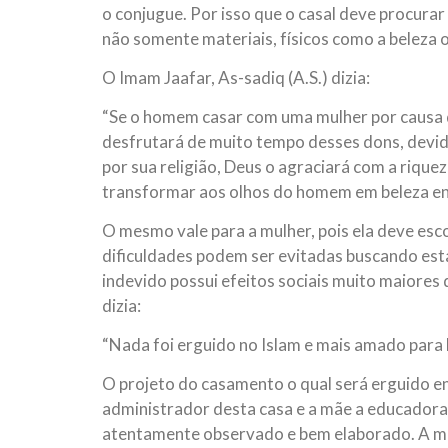
o conjugue. Por isso que o casal deve procurar
não somente materiais, físicos como a beleza ou
O Imam Jaafar, As-sadiq (A.S.) dizia:
“Se o homem casar com uma mulher por causa de
desfrutará de muito tempo desses dons, devido
por sua religião, Deus o agraciará com a riqueza
transformar aos olhos do homem em beleza enca
O mesmo vale para a mulher, pois ela deve esc
dificuldades podem ser evitadas buscando est
indevido possui efeitos sociais muito maiores 
dizia:
“Nada foi erguido no Islam e mais amado para
O projeto do casamento o qual será erguido 
administrador desta casa e a mãe a educadora e
atentamente observado e bem elaborado. A mãe 