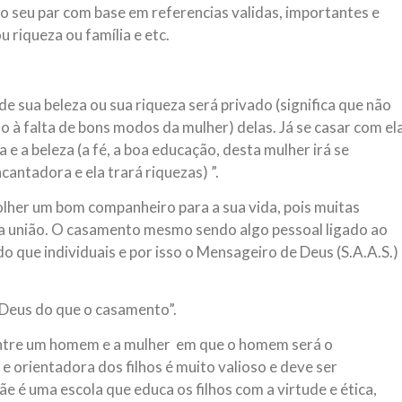
 o seu par com base em referencias validas, importantes e
 riqueza ou família e etc.
 sua beleza ou sua riqueza será privado (significa que não
 à falta de bons modos da mulher) delas. Já se casar com el
 e a beleza (a fé, a boa educação, desta mulher irá se
ntadora e ela trará riquezas) ”.
olher um bom companheiro para a sua vida, pois muitas
a união. O casamento mesmo sendo algo pessoal ligado ao
do que individuais e por isso o Mensageiro de Deus (S.A.A.S.)
 Deus do que o casamento”.
entre um homem e a mulher em que o homem será o
 orientadora dos filhos é muito valioso e deve ser
é uma escola que educa os filhos com a virtude e ética,