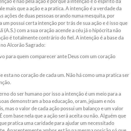
nção e não pela ação é porque a intenção é o espirito da
e mais que a ação e a pratica. A intenção é a verdade da
 As ações de duas pessoas orando numa mesquita, por
um possui certa intenção por trás de sua ação e é isso que
i (A.S.) com a sua oração acende a céu já o hipócrita não
ão é totalmente contrário do fiel. A intenção é a base da
e no Alcorão Sagrado:
Salvo para quem comparecer ante Deus com um coração
que esta no coração de cada um. Não há como uma pratica ser
enção.
rno do ser humano por isso a intenção é um meio para a
soas demonstram a boa educação, oram, jejuam e nós
, mas o valor de cada ação possui um balanço e um valor
o. É com base nela que a ação será aceita ou não. Alguém que
que pratica uma caridade para ajudar um necessitado
ente. Aparentemente ambos estão na mesma posição só que