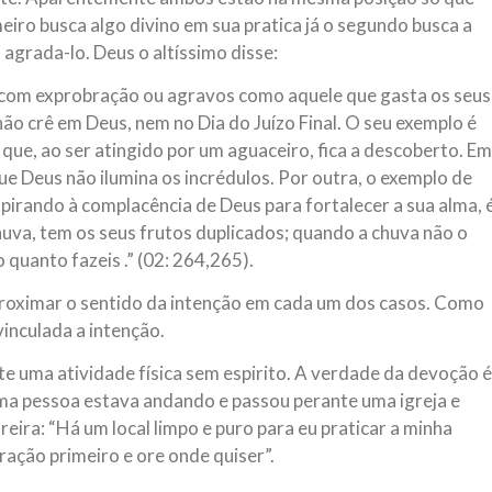
eiro busca algo divino em sua pratica já o segundo busca a
a agrada-lo. Deus o altíssimo disse:
s com exprobração ou agravos como aquele que gasta os seus
ão crê em Deus, nem no Dia do Juízo Final. O seu exemplo é
que, ao ser atingido por um aguaceiro, fica a descoberto. Em
que Deus não ilumina os incrédulos. Por outra, o exemplo de
irando à complacência de Deus para fortalecer a sua alma, 
uva, tem os seus frutos duplicados; quando a chuva não o
 quanto fazeis .” (02: 264,265).
proximar o sentido da intenção em cada um dos casos. Como
vinculada a intenção.
e uma atividade física sem espirito. A verdade da devoção é
ma pessoa estava andando e passou perante uma igreja e
ira: “Há um local limpo e puro para eu praticar a minha
ração primeiro e ore onde quiser”.