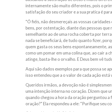
internamente são muito diferentes, pois o prim
satisfação do seu criador e a sua pratica é par
“Ó fiéis, não desmereçais as vossas caridade
bens, por ostentação, diante das pessoas que n
semelhante ao de uma rocha coberta por terra 
nada se beneficiará, de tudo quanto fizer, por
quem gasta os seus bens espontaneamente, asp
como um pomar em uma colina que, ao cair a ch
atinge, basta-lhe o orvalho. E Deus bem vê tudo
Aqui são dados exemplos para que possa se a
isso entendeu que a o valor de cada ação está 
Queridos irmãos, a devoção não é simplesment
uma intenção interna no coração. Dizem que u
quando chegou a hora da oração perguntou a fre
oração?” Ela respondeu a ele: “Purifique seu co