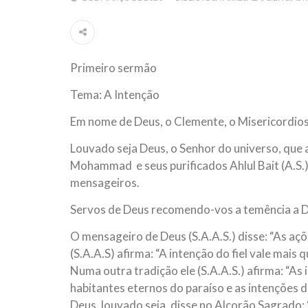
Por: Ahmad Dallal Tradução: Ahmad Ismail Ainda
morte e destruição que abalaram Nova York em 
ter entrado numa guerra cultural e religiosa de 
Primeiro sermão
10 DE NOVEMBRO DE 2013
Falecimento do Imam Ali Ibn Al-Hu
Tema: A Intenção
Em nome de Deus, o Clemente, o Misericordioso!
relembramos o martírio do quarto Imam dos muçu
Em nome de Deus, o Clemente, o Misericordio
Hussein Ibn Ali Ibn Abi Táleb (A.S.), conhecido p
Louvado seja Deus, o Senhor do universo, que 
Mohammad e seus purificados Ahlul Bait (A.S.)
mensageiros.
Servos de Deus recomendo-vos a temência a D
O mensageiro de Deus (S.A.A.S.) disse: “As aç
(S.A.A.S) afirma: “A intenção do fiel vale mais 
Numa outra tradição ele (S.A.A.S.) afirma: “As
habitantes eternos do paraíso e as intenções d
Deus, louvado seja, disse no Alcorão Sagrado: