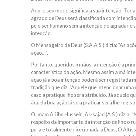
Aqui o seu modo significa a sua intenção. Toda
agrado de Deus será classificada com intenção
pelo ser humano sem a intenção de agradar e 
intenção.
O Mensageiro de Deus (S.A.A.S.) dizia: “As aç
ação…”.
Portanto, queridos irmãos, a intenção é a pri
característica da ação. Mesmo assim a má inte
ação já a boa intenção poderá ser registrada 
tradição que diz: “Aquele que intencionar uma 
caso a pratique lhe será atribuído. Já aquele q
àquela boa ação já se a praticar será lhe regis
O Imam Ali ibn Hussein, As-sajad (A.S.) dizia: 
respeito da importante da intenção define o ru
pura e totalmente direcionada a Deus, O Alt