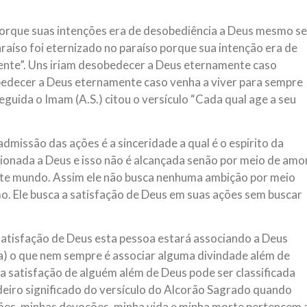
 porque suas intenções era de desobediência a Deus mesmo se
raíso foi eternizado no paraíso porque sua intenção era de
nte”. Uns iriam desobedecer a Deus eternamente caso
bedecer a Deus eternamente caso venha a viver para sempre
eguida o Imam (A.S.) citou o versículo “Cada qual age a seu
dmissão das ações é a sinceridade a qual é o espirito da
cionada a Deus e isso não é alcançada senão por meio de amo
ste mundo. Assim ele não busca nenhuma ambição por meio
mo. Ele busca a satisfação de Deus em suas ações sem buscar
 satisfação de Deus esta pessoa estará associando a Deus
ria) o que nem sempre é associar alguma divindade além de
a satisfação de alguém além de Deus pode ser classificada
adeiro significado do versículo do Alcorão Sagrado quando
ções, minhas devoções, minha vida e minha morte pertencem 