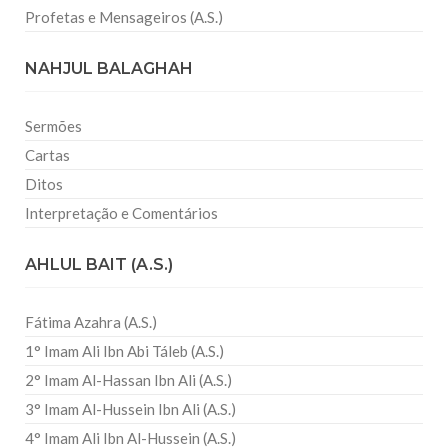
Profetas e Mensageiros (A.S.)
NAHJUL BALAGHAH
Sermões
Cartas
Ditos
Interpretação e Comentários
AHLUL BAIT (A.S.)
Fátima Azahra (A.S.)
1° Imam Ali Ibn Abi Táleb (A.S.)
2° Imam Al-Hassan Ibn Ali (A.S.)
3° Imam Al-Hussein Ibn Ali (A.S.)
4° Imam Ali Ibn Al-Hussein (A.S.)