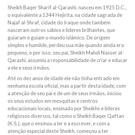
todos os irmãos e irmãs um novo
Sheikh Baqer Sharif al-Qarashi, nasceu em 1925 D.C.,
o equivalente a 1344 Hejirita, na cidade sagrada de
10 DE NOVEMBRO DE 2013
Najaf al-Shraf, cidade do Iraque onde também
Falecimento do Imam Ali Ibn Al-Hussein
nasceram outros sábios e líderes brilhantes, que
(A.S.)
guiaram e guiam o mundo islâmico. De origem
Em nome de Deus, o Clemente, o Misericordioso! Diante da
data em que relembramos o martírio do quarto Imam dos
simples e humilde, perdeu sua mãe quando ainda era
muçulmanos, o Imam Ali Ibn Al-Hussein Ibn Ali Ibn Abi Táleb
pequeno, e por isso, seu pai, Sheikh Mahdi Nasser al-
(A.S.), conhecido por “Zein Al-Ábidin” (Formosura
Qarashi, assumiu a responsabilidade de criar e educar
a ele e seus irmãos.
NOTÍCIAS
Até os dez anos de idade ele não tinha entrado em
3 DE JULHO DE 2014
nenhuma escola oficial, mas a partir desta idade, com
Centro Islâmico no Brasil recebe o ex-
a atenção de seu pai e de um de seus irmãos, iniciou
ministro das Relações Exteriores da
os seus estudos em mesquitas e centros
República Islâmica do Irã
educacionais locais, ensinado por Sheikhs e líderes
Na noite da quinta-feira, 03 de Abril, o Centro Islâmico no
Brasil recebeu em sua sede, em São Paulo, o ex-ministro das
religiosos diversos, tal como o Sheikh Baqer Qaftan
Relações Exteriores da República Islâmica do Irã, Sr. Kamal
(K.S.), que o ensinou a ler e a escrever, e com a
Kharrazi, que encontra-se visitando
atenção especial deste Sheikh, começou a ter