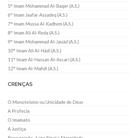
5° Imam Mohammad Al-Baqer (A.S.)
6° Imam Jaafar Assadeq (A.S.)
7° Imam Mussa Al-Kadhem (A.S.)
8° Imam Ali Al-Reda (A.S.)
9° Imam Mohammad Al-Jauád (A.S.)
10° Imam Ali Al-Hádi (A.S.)
11° Imam Al-Hassan Al-Ascari (A.S.)
12° Imam Al-Mahdi (A.S.)
CRENÇAS
O Monoteísmo ou Unicidade de Deus
A Profecia
O Imamato
A Justiça
Ressureição, Juízo Final e Eternidade