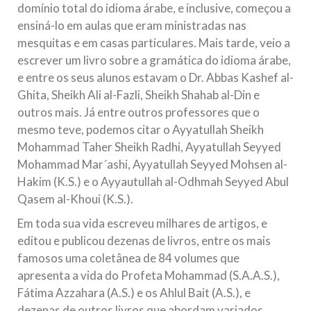
domínio total do idioma árabe, e inclusive, começou a
ensiná-lo em aulas que eram ministradas nas
mesquitas e em casas particulares. Mais tarde, veio a
escrever um livro sobre a gramática do idioma árabe,
e entre os seus alunos estavam o Dr. Abbas Kashef al-
Ghita, Sheikh Ali al-Fazli, Sheikh Shahab al-Din e
outros mais. Já entre outros professores que o
mesmo teve, podemos citar o Ayyatullah Sheikh
Mohammad Taher Sheikh Radhi, Ayyatullah Seyyed
Mohammad Mar´ashi, Ayyatullah Seyyed Mohsen al-
Hakim (K.S.) e o Ayyautullah al-Odhmah Seyyed Abul
Qasem al-Khoui (K.S.).
Em toda sua vida escreveu milhares de artigos, e
editou e publicou dezenas de livros, entre os mais
famosos uma coletânea de 84 volumes que
apresenta a vida do Profeta Mohammad (S.A.A.S.),
Fátima Azzahara (A.S.) e os Ahlul Bait (A.S.), e
dezenas de outros livros que abordam variados