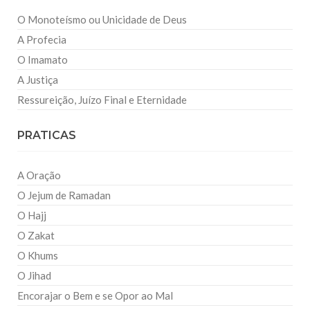
O Monoteísmo ou Unicidade de Deus
A Profecia
O Imamato
A Justiça
Ressureição, Juízo Final e Eternidade
PRATICAS
A Oração
O Jejum de Ramadan
O Hajj
O Zakat
O Khums
O Jihad
Encorajar o Bem e se Opor ao Mal