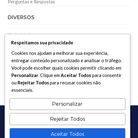
Perguntas e Respostas
DIVERSOS
Curiosidades
Respeitamos sua privacidade
Dicionário Islâmico
Cookies nos ajudam a melhorar sua experiência,
Downloads
entregar conteúdo personalizado e analisar o tráfego.
Você pode escolher quais cookies permitir clicando em
Personalizar
. Clique em
Aceitar Todos
para consentir
ou
Rejeitar Todos
para recusar cookies não
essenciais.
Personalizar
Rejeitar Todos
Aceitar Todos
Copyright 2017 - 2026 / Todos os direitos reservados.