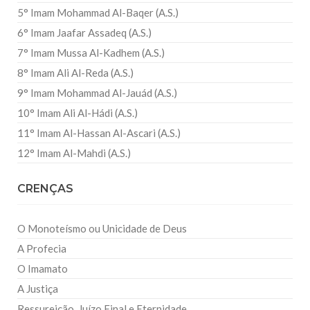
5° Imam Mohammad Al-Baqer (A.S.)
6° Imam Jaafar Assadeq (A.S.)
7° Imam Mussa Al-Kadhem (A.S.)
8° Imam Ali Al-Reda (A.S.)
9° Imam Mohammad Al-Jauád (A.S.)
10° Imam Ali Al-Hádi (A.S.)
11° Imam Al-Hassan Al-Ascari (A.S.)
12° Imam Al-Mahdi (A.S.)
CRENÇAS
O Monoteísmo ou Unicidade de Deus
A Profecia
O Imamato
A Justiça
Ressureição, Juízo Final e Eternidade