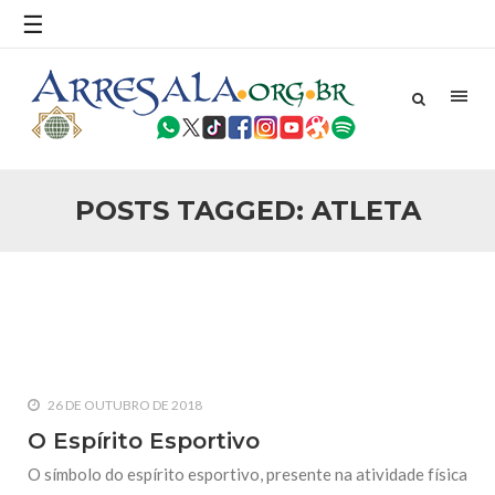
povo, sr. Presidente, sobre o terrorismo. Se os mitos acerca
☰
do terrorismo não
25 DE SETEMBRO DE 2010
Necessárias Considerações Sobre o
Conflito
Por: Ahmed Ismail Introdução O presente artigo resume as
principais considerações do autor sobre os atentados de 11
de setembro e a subseqüente agressão americana ao
Afeganistão. As Raízes do Conflito Os atentados a Nova
POSTS TAGGED: ATLETA
25 DE SETEMBRO DE 2010
As Sementes da Miséria e do Terror
Por: Ahmad Dallal Tradução: Ahmad Ismail Ainda aturdido
pelas imagens de morte e destruição que abalaram Nova
York em 11 de setembro, o mundo parece ter entrado numa
guerra cultural e religiosa de magnitude. Mais
5 DE NOVEMBRO DE 2013
Ano Novo Islâmico e Início de Muharam
26 DE OUTUBRO DE 2018
Em nome de Deus, O Clemente, O Misericordioso! O Centro
Islâmico no Brasil parabeniza a nação islâmica pela chegada
O Espírito Esportivo
no ano novo muçulmano de 1435 Hejrita. Desejamos a
todos os irmãos e irmãs um novo
O símbolo do espírito esportivo, presente na atividade física