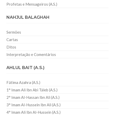
Profetas e Mensageiros (A.S.)
NAHJUL BALAGHAH
Sermões
Cartas
Ditos
Interpretação e Comentários
AHLUL BAIT (A.S.)
Fátima Azahra (A.S.)
1° Imam Ali Ibn Abi Táleb (A.S.)
2° Imam Al-Hassan Ibn Ali (A.S.)
3° Imam Al-Hussein Ibn Ali (A.S.)
4° Imam Ali Ibn Al-Hussein (A.S.)