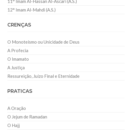
11° Imam Al-Hassan Al-Ascari (A.S.)
12° Imam Al-Mahdi (A.S.)
CRENÇAS
O Monoteísmo ou Unicidade de Deus
A Profecia
O Imamato
A Justiça
Ressureição, Juízo Final e Eternidade
PRATICAS
A Oração
O Jejum de Ramadan
O Hajj