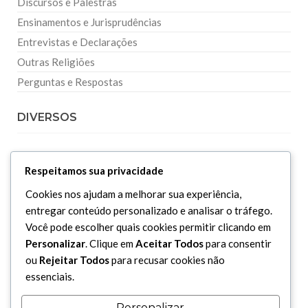
Discursos e Palestras
Ensinamentos e Jurisprudências
Entrevistas e Declarações
Outras Religiões
Perguntas e Respostas
DIVERSOS
Curiosidades
Respeitamos sua privacidade
Dicionário Islâmico
Cookies nos ajudam a melhorar sua experiência,
Downloads
entregar conteúdo personalizado e analisar o tráfego.
Você pode escolher quais cookies permitir clicando em
Personalizar
. Clique em
Aceitar Todos
para consentir
ou
Rejeitar Todos
para recusar cookies não
essenciais.
Personalizar