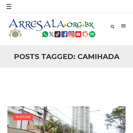
povo, sr. Presidente, sobre o terrorismo. Se os mitos acerca
☰
do terrorismo não
25 DE SETEMBRO DE 2010
Necessárias Considerações Sobre o
Conflito
Por: Ahmed Ismail Introdução O presente artigo resume as
principais considerações do autor sobre os atentados de 11
de setembro e a subseqüente agressão americana ao
Afeganistão. As Raízes do Conflito Os atentados a Nova
POSTS TAGGED: CAMIHADA
25 DE SETEMBRO DE 2010
As Sementes da Miséria e do Terror
Por: Ahmad Dallal Tradução: Ahmad Ismail Ainda aturdido
pelas imagens de morte e destruição que abalaram Nova
York em 11 de setembro, o mundo parece ter entrado numa
guerra cultural e religiosa de magnitude. Mais
5 DE NOVEMBRO DE 2013
Ano Novo Islâmico e Início de Muharam
Em nome de Deus, O Clemente, O Misericordioso! O Centro
Islâmico no Brasil parabeniza a nação islâmica pela chegada
NOTÍCIAS
no ano novo muçulmano de 1435 Hejrita. Desejamos a
todos os irmãos e irmãs um novo