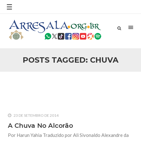
povo, sr. Presidente, sobre o terrorismo. Se os mitos acerca
☰
do terrorismo não
25 DE SETEMBRO DE 2010
Necessárias Considerações Sobre o
Conflito
Por: Ahmed Ismail Introdução O presente artigo resume as
principais considerações do autor sobre os atentados de 11
de setembro e a subseqüente agressão americana ao
Afeganistão. As Raízes do Conflito Os atentados a Nova
POSTS TAGGED: CHUVA
25 DE SETEMBRO DE 2010
As Sementes da Miséria e do Terror
Por: Ahmad Dallal Tradução: Ahmad Ismail Ainda aturdido
pelas imagens de morte e destruição que abalaram Nova
York em 11 de setembro, o mundo parece ter entrado numa
guerra cultural e religiosa de magnitude. Mais
5 DE NOVEMBRO DE 2013
Ano Novo Islâmico e Início de Muharam
23 DE SETEMBRO DE 2014
Em nome de Deus, O Clemente, O Misericordioso! O Centro
Islâmico no Brasil parabeniza a nação islâmica pela chegada
A Chuva No Alcorão
no ano novo muçulmano de 1435 Hejrita. Desejamos a
todos os irmãos e irmãs um novo
Por Harun Yahia Traduzido por Ali Sivonaldo Alexandre da