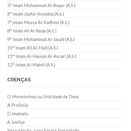
5° Imam Mohammad Al-Baqer (A.S.)
6° Imam Jaafar Assadeq (A.S.)
7° Imam Mussa Al-Kadhem (A.S.)
8° Imam Ali Al-Reda (A.S.)
9° Imam Mohammad Al-Jauád (A.S.)
10° Imam Ali Al-Hádi (A.S.)
11° Imam Al-Hassan Al-Ascari (A.S.)
12° Imam Al-Mahdi (A.S.)
CRENÇAS
O Monoteísmo ou Unicidade de Deus
A Profecia
O Imamato
A Justiça
Ressureição, Juízo Final e Eternidade