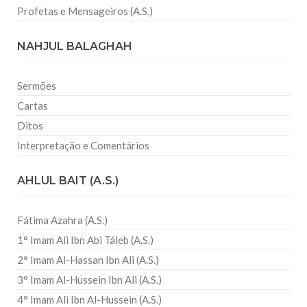
Profetas e Mensageiros (A.S.)
NAHJUL BALAGHAH
Sermões
Cartas
Ditos
Interpretação e Comentários
AHLUL BAIT (A.S.)
Fátima Azahra (A.S.)
1° Imam Ali Ibn Abi Táleb (A.S.)
2° Imam Al-Hassan Ibn Ali (A.S.)
3° Imam Al-Hussein Ibn Ali (A.S.)
4° Imam Ali Ibn Al-Hussein (A.S.)