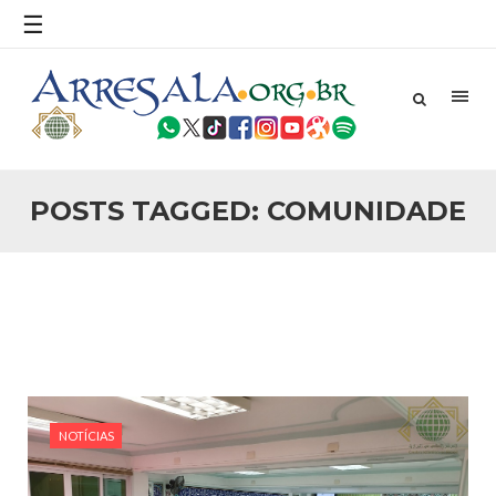
povo, sr. Presidente, sobre o terrorismo. Se os mitos acerca
☰
do terrorismo não
25 DE SETEMBRO DE 2010
Necessárias Considerações Sobre o
Conflito
Por: Ahmed Ismail Introdução O presente artigo resume as
principais considerações do autor sobre os atentados de 11
de setembro e a subseqüente agressão americana ao
Afeganistão. As Raízes do Conflito Os atentados a Nova
POSTS TAGGED: COMUNIDADE
25 DE SETEMBRO DE 2010
As Sementes da Miséria e do Terror
Por: Ahmad Dallal Tradução: Ahmad Ismail Ainda aturdido
pelas imagens de morte e destruição que abalaram Nova
York em 11 de setembro, o mundo parece ter entrado numa
guerra cultural e religiosa de magnitude. Mais
5 DE NOVEMBRO DE 2013
Ano Novo Islâmico e Início de Muharam
Em nome de Deus, O Clemente, O Misericordioso! O Centro
Islâmico no Brasil parabeniza a nação islâmica pela chegada
NOTÍCIAS
no ano novo muçulmano de 1435 Hejrita. Desejamos a
todos os irmãos e irmãs um novo