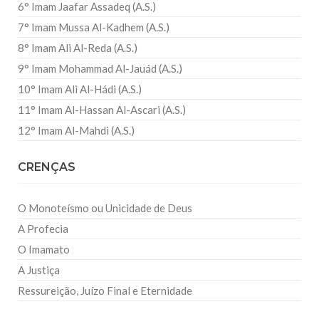
6° Imam Jaafar Assadeq (A.S.)
7° Imam Mussa Al-Kadhem (A.S.)
8° Imam Ali Al-Reda (A.S.)
9° Imam Mohammad Al-Jauád (A.S.)
10° Imam Ali Al-Hádi (A.S.)
11° Imam Al-Hassan Al-Ascari (A.S.)
12° Imam Al-Mahdi (A.S.)
CRENÇAS
O Monoteísmo ou Unicidade de Deus
A Profecia
O Imamato
A Justiça
Ressureição, Juízo Final e Eternidade