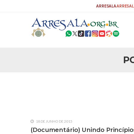
ARRESALA
ARRESAL
P
25 DE SETEMBRO DE 2010
Carta do Bispo da Flórida ao Pres
Por: Robert Bowan Tradução: Ahmed Ismail (Env
da Igreja Católica, tenente-coronel ex-combaten
verdade ao povo, sr. Presidente, sobre o terrori
terrorismo não
25 DE SETEMBRO DE 2010
As Sementes da Miséria e do Terr
Por: Ahmad Dallal Tradução: Ahmad Ismail Ainda
morte e destruição que abalaram Nova York em 
18 DE JUNHO DE 2015
ter entrado numa guerra cultural e religiosa de 
(Documentário) Unindo Princípi