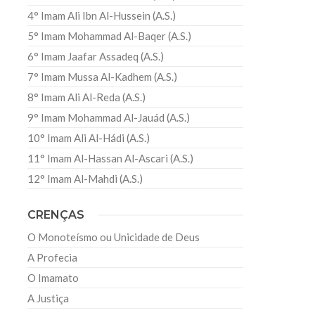
4° Imam Ali Ibn Al-Hussein (A.S.)
5° Imam Mohammad Al-Baqer (A.S.)
6° Imam Jaafar Assadeq (A.S.)
7° Imam Mussa Al-Kadhem (A.S.)
8° Imam Ali Al-Reda (A.S.)
9° Imam Mohammad Al-Jauád (A.S.)
10° Imam Ali Al-Hádi (A.S.)
11° Imam Al-Hassan Al-Ascari (A.S.)
12° Imam Al-Mahdi (A.S.)
CRENÇAS
O Monoteísmo ou Unicidade de Deus
A Profecia
O Imamato
A Justiça