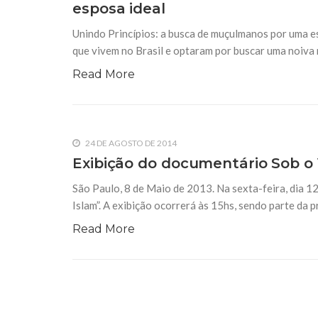
esposa ideal
10 DE NOVEMBRO DE 2013
Falecimento do Imam Ali Ibn Al-Hu
Unindo Princípios: a busca de muçulmanos por uma e
Em nome de Deus, o Clemente, o Misericordioso!
relembramos o martírio do quarto Imam dos muçu
que vivem no Brasil e optaram por buscar uma noiva 
Hussein Ibn Ali Ibn Abi Táleb (A.S.), conhecido p
Read More
24 DE AGOSTO DE 2014
Exibição do documentário Sob o 
São Paulo, 8 de Maio de 2013. Na sexta-feira, dia 
Islam”. A exibição ocorrerá às 15hs, sendo parte da
Read More