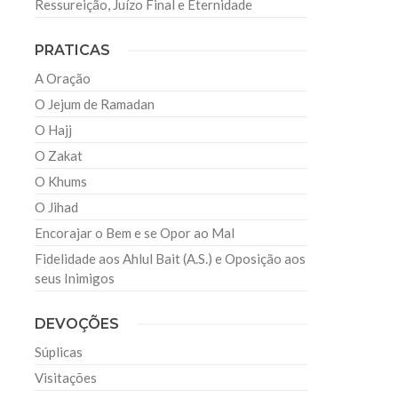
Ressureição, Juízo Final e Eternidade
PRATICAS
A Oração
O Jejum de Ramadan
O Hajj
O Zakat
O Khums
O Jihad
Encorajar o Bem e se Opor ao Mal
Fidelidade aos Ahlul Bait (A.S.) e Oposição aos
seus Inimigos
DEVOÇÕES
Súplicas
Visitações