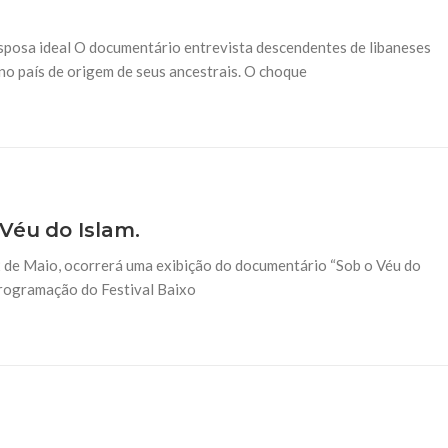
NOTÍCIAS
ssein (A.S.)
3 DE JULHO DE 2014
sposa ideal O documentário entrevista descendentes de libaneses
 Diante da data em que
Centro Islâmico no Bra
lmanos, o Imam Ali Ibn Al-
no país de origem de seus ancestrais. O choque
Relações Exteriores da
or “Zein Al-Ábidin” (Formosura
Na noite da quinta-feira, 03 de 
sede, em São Paulo, o ex-minist
do Irã, Sr. Kamal Kharrazi, que 
Véu do Islam.
12 de Maio, ocorrerá uma exibição do documentário “Sob o Véu do
 programação do Festival Baixo