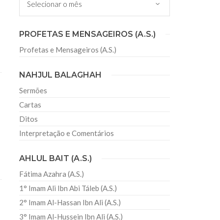
sil recebe o ex-ministro das
PROFETAS E MENSAGEIROS (A.S.)
 República Islâmica do Irã
Profetas e Mensageiros (A.S.)
Abril, o Centro Islâmico no Brasil recebeu em sua
ro das Relações Exteriores da República Islâmica
encontra-se visitando
NAHJUL BALAGHAH
Sermões
Cartas
Ditos
Interpretação e Comentários
AHLUL BAIT (A.S.)
Fátima Azahra (A.S.)
1° Imam Ali Ibn Abi Táleb (A.S.)
2° Imam Al-Hassan Ibn Ali (A.S.)
3° Imam Al-Hussein Ibn Ali (A.S.)