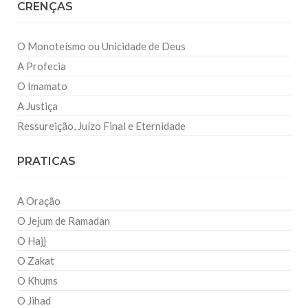
CRENÇAS
O Monoteísmo ou Unicidade de Deus
A Profecia
O Imamato
A Justiça
Ressureição, Juízo Final e Eternidade
PRATICAS
A Oração
O Jejum de Ramadan
O Hajj
O Zakat
O Khums
O Jihad