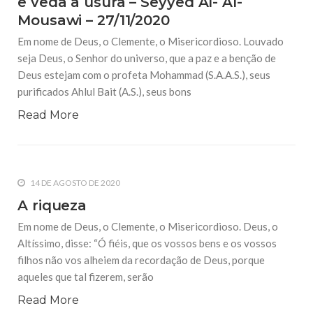
e veda a usura – Seyyed Al- Al-
10 DE NOVEMBRO DE 2013
Mousawi – 27/11/2020
Falecimento do Imam Ali Ibn Al-Hussein
(A.S.)
Em nome de Deus, o Clemente, o Misericordioso. Louvado
Em nome de Deus, o Clemente, o Misericordioso! Diante da
seja Deus, o Senhor do universo, que a paz e a benção de
data em que relembramos o martírio do quarto Imam dos
muçulmanos, o Imam Ali Ibn Al-Hussein Ibn Ali Ibn Abi Táleb
Deus estejam com o profeta Mohammad (S.A.A.S.), seus
(A.S.), conhecido por “Zein Al-Ábidin” (Formosura
purificados Ahlul Bait (A.S.), seus bons
Read More
NOTÍCIAS
3 DE JULHO DE 2014
Centro Islâmico no Brasil recebe o ex-
ministro das Relações Exteriores da
República Islâmica do Irã
14 DE AGOSTO DE 2020
Na noite da quinta-feira, 03 de Abril, o Centro Islâmico no
A riqueza
Brasil recebeu em sua sede, em São Paulo, o ex-ministro das
Relações Exteriores da República Islâmica do Irã, Sr. Kamal
Em nome de Deus, o Clemente, o Misericordioso. Deus, o
Kharrazi, que encontra-se visitando
Altíssimo, disse: “Ó fiéis, que os vossos bens e os vossos
filhos não vos alheiem da recordação de Deus, porque
aqueles que tal fizerem, serão
Read More