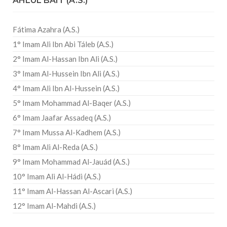
AHLUL BAIT (A.S.)
Fátima Azahra (A.S.)
1° Imam Ali Ibn Abi Táleb (A.S.)
2° Imam Al-Hassan Ibn Ali (A.S.)
3° Imam Al-Hussein Ibn Ali (A.S.)
4° Imam Ali Ibn Al-Hussein (A.S.)
5° Imam Mohammad Al-Baqer (A.S.)
6° Imam Jaafar Assadeq (A.S.)
7° Imam Mussa Al-Kadhem (A.S.)
8° Imam Ali Al-Reda (A.S.)
9° Imam Mohammad Al-Jauád (A.S.)
10° Imam Ali Al-Hádi (A.S.)
11° Imam Al-Hassan Al-Ascari (A.S.)
12° Imam Al-Mahdi (A.S.)