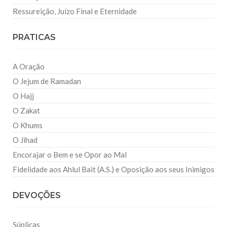
Ressureição, Juízo Final e Eternidade
PRATICAS
A Oração
O Jejum de Ramadan
O Hajj
O Zakat
O Khums
O Jihad
Encorajar o Bem e se Opor ao Mal
Fidelidade aos Ahlul Bait (A.S.) e Oposição aos seus Inimigos
DEVOÇÕES
Súplicas