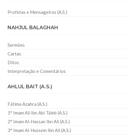
Profetas e Mensageiros (A.S.)
NAHJUL BALAGHAH
Sermões
Cartas
Ditos
Interpretação e Comentários
AHLUL BAIT (A.S.)
Fátima Azahra (A.S.)
1° Imam Ali Ibn Abi Táleb (A.S.)
2° Imam Al-Hassan Ibn Ali (A.S.)
3° Imam Al-Hussein Ibn Ali (A.S.)