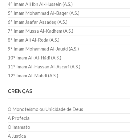
4° Imam Ali Ibn Al-Hussein (A.S.)
5° Imam Mohammad Al-Baqer (A.S.)
6° Imam Jaafar Assadeq (A.S.)
7° Imam Mussa Al-Kadhem (A.S.)
8° Imam Ali Al-Reda (A.S.)
9° Imam Mohammad Al-Jauád (A.S.)
10° Imam Ali Al-Hádi (A.S.)
11° Imam Al-Hassan Al-Ascari (A.S.)
12° Imam Al-Mahdi (A.S.)
CRENÇAS
O Monoteísmo ou Unicidade de Deus
A Profecia
O Imamato
A Justiça