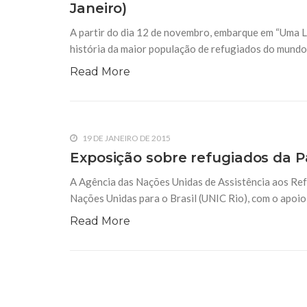
Janeiro)
10 DE NOVEMBRO DE 2013
Falecimento do Imam Ali Ibn Al-Hu
A partir do dia 12 de novembro, embarque em “Uma L
Em nome de Deus, o Clemente, o Misericordioso!
relembramos o martírio do quarto Imam dos muçu
história da maior população de refugiados do mundo:
Hussein Ibn Ali Ibn Abi Táleb (A.S.), conhecido p
Read More
19 DE JANEIRO DE 2015
Exposição sobre refugiados da P
A Agência das Nações Unidas de Assistência aos Re
Nações Unidas para o Brasil (UNIC Rio), com o apoio
Read More