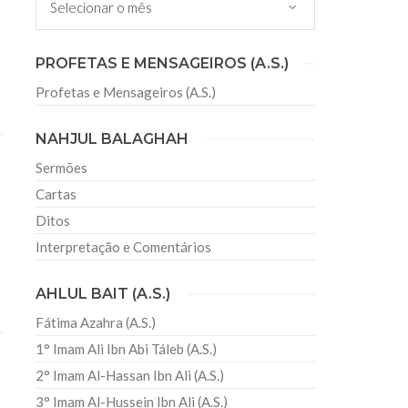
sil recebe o ex-ministro das
PROFETAS E MENSAGEIROS (A.S.)
 República Islâmica do Irã
Profetas e Mensageiros (A.S.)
Abril, o Centro Islâmico no Brasil recebeu em sua
ro das Relações Exteriores da República Islâmica
encontra-se visitando
NAHJUL BALAGHAH
Sermões
Cartas
Ditos
Interpretação e Comentários
AHLUL BAIT (A.S.)
Fátima Azahra (A.S.)
1° Imam Ali Ibn Abi Táleb (A.S.)
2° Imam Al-Hassan Ibn Ali (A.S.)
3° Imam Al-Hussein Ibn Ali (A.S.)