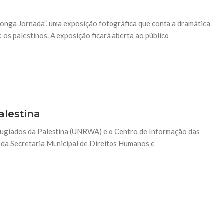
NOTÍCIAS
ssein (A.S.)
3 DE JULHO DE 2014
onga Jornada”, uma exposição fotográfica que conta a dramática
 Diante da data em que
Centro Islâmico no Bra
lmanos, o Imam Ali Ibn Al-
 os palestinos. A exposição ficará aberta ao público
Relações Exteriores da
or “Zein Al-Ábidin” (Formosura
Na noite da quinta-feira, 03 de 
sede, em São Paulo, o ex-minist
do Irã, Sr. Kamal Kharrazi, que 
alestina
fugiados da Palestina (UNRWA) e o Centro de Informação das
 da Secretaria Municipal de Direitos Humanos e