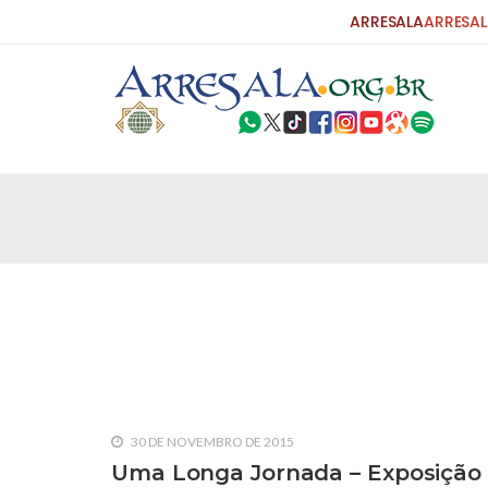
ARRESALA
ARRESAL
25 DE SETEMBRO DE 2010
Carta do Bispo da Flórida ao Pres
Por: Robert Bowan Tradução: Ahmed Ismail (Env
da Igreja Católica, tenente-coronel ex-combaten
verdade ao povo, sr. Presidente, sobre o terrori
terrorismo não
25 DE SETEMBRO DE 2010
As Sementes da Miséria e do Terr
Por: Ahmad Dallal Tradução: Ahmad Ismail Ainda
morte e destruição que abalaram Nova York em 
30 DE NOVEMBRO DE 2015
ter entrado numa guerra cultural e religiosa de 
Uma Longa Jornada – Exposição s