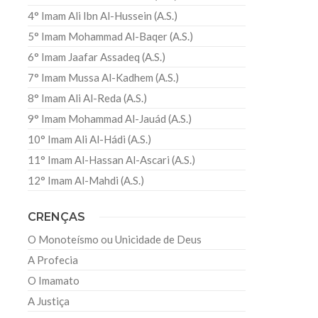
4° Imam Ali Ibn Al-Hussein (A.S.)
5° Imam Mohammad Al-Baqer (A.S.)
6° Imam Jaafar Assadeq (A.S.)
7° Imam Mussa Al-Kadhem (A.S.)
8° Imam Ali Al-Reda (A.S.)
9° Imam Mohammad Al-Jauád (A.S.)
10° Imam Ali Al-Hádi (A.S.)
11° Imam Al-Hassan Al-Ascari (A.S.)
12° Imam Al-Mahdi (A.S.)
CRENÇAS
O Monoteísmo ou Unicidade de Deus
A Profecia
O Imamato
A Justiça