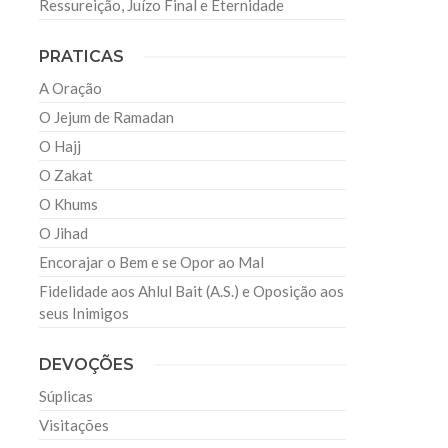
Ressureição, Juízo Final e Eternidade
PRATICAS
A Oração
O Jejum de Ramadan
O Hajj
O Zakat
O Khums
O Jihad
Encorajar o Bem e se Opor ao Mal
Fidelidade aos Ahlul Bait (A.S.) e Oposição aos
seus Inimigos
DEVOÇÕES
Súplicas
Visitações