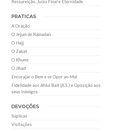
Ressureição, Juízo Final e Eternidade
PRATICAS
A Oração
O Jejum de Ramadan
O Hajj
O Zakat
O Khums
O Jihad
Encorajar o Bem e se Opor ao Mal
Fidelidade aos Ahlul Bait (A.S.) e Oposição aos
seus Inimigos
DEVOÇÕES
Súplicas
Visitações