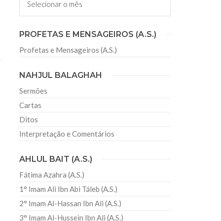
sil recebe o ex-ministro das
PROFETAS E MENSAGEIROS (A.S.)
 República Islâmica do Irã
Profetas e Mensageiros (A.S.)
Abril, o Centro Islâmico no Brasil recebeu em sua
ro das Relações Exteriores da República Islâmica
encontra-se visitando
NAHJUL BALAGHAH
Sermões
Cartas
Ditos
Interpretação e Comentários
AHLUL BAIT (A.S.)
Fátima Azahra (A.S.)
1° Imam Ali Ibn Abi Táleb (A.S.)
2° Imam Al-Hassan Ibn Ali (A.S.)
3° Imam Al-Hussein Ibn Ali (A.S.)