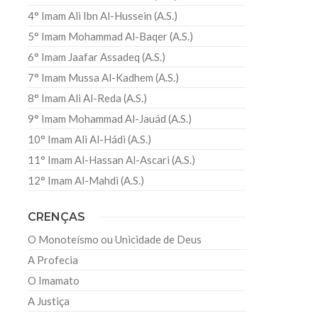
4° Imam Ali Ibn Al-Hussein (A.S.)
5° Imam Mohammad Al-Baqer (A.S.)
6° Imam Jaafar Assadeq (A.S.)
7° Imam Mussa Al-Kadhem (A.S.)
8° Imam Ali Al-Reda (A.S.)
9° Imam Mohammad Al-Jauád (A.S.)
10° Imam Ali Al-Hádi (A.S.)
11° Imam Al-Hassan Al-Ascari (A.S.)
12° Imam Al-Mahdi (A.S.)
CRENÇAS
O Monoteísmo ou Unicidade de Deus
A Profecia
O Imamato
A Justiça