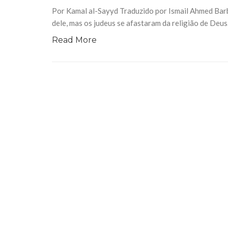
10 DE NOVEMBRO DE 2013
Por Kamal al-Sayyd Traduzido por Ismail Ahmed Barb
Falecimento do Imam Ali Ibn Al-Hu
dele, mas os judeus se afastaram da religião de Deu
Em nome de Deus, o Clemente, o Misericordioso!
relembramos o martírio do quarto Imam dos muçu
Read More
Hussein Ibn Ali Ibn Abi Táleb (A.S.), conhecido p