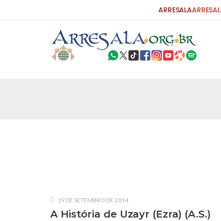
ARRESALA
ARRESAL
25 DE SETEMBRO DE 2010
Carta do Bispo da Flórida ao Pres
Por: Robert Bowan Tradução: Ahmed Ismail (Env
da Igreja Católica, tenente-coronel ex-combaten
verdade ao povo, sr. Presidente, sobre o terrori
terrorismo não
25 DE SETEMBRO DE 2010
As Sementes da Miséria e do Terr
Por: Ahmad Dallal Tradução: Ahmad Ismail Ainda
morte e destruição que abalaram Nova York em 
19 DE SETEMBRO DE 2014
ter entrado numa guerra cultural e religiosa de 
A História de Uzayr (Ezra) (A.S.)