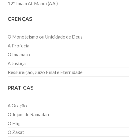
12° Imam Al-Mahdi (A.S.)
CRENÇAS
O Monoteísmo ou Unicidade de Deus
A Profecia
O Imamato
A Justiça
Ressureição, Juízo Final e Eternidade
PRATICAS
A Oração
O Jejum de Ramadan
O Hajj
O Zakat