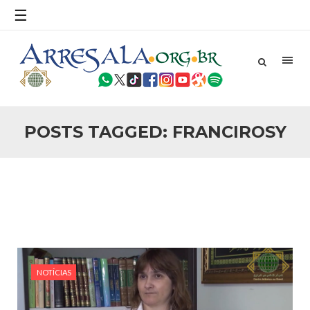
povo, sr. Presidente, sobre o terrorismo. Se os mitos acerca
☰
do terrorismo não
25 DE SETEMBRO DE 2010
Necessárias Considerações Sobre o
Conflito
Por: Ahmed Ismail Introdução O presente artigo resume as
principais considerações do autor sobre os atentados de 11
de setembro e a subseqüente agressão americana ao
Afeganistão. As Raízes do Conflito Os atentados a Nova
POSTS TAGGED: FRANCIROSY
25 DE SETEMBRO DE 2010
As Sementes da Miséria e do Terror
Por: Ahmad Dallal Tradução: Ahmad Ismail Ainda aturdido
pelas imagens de morte e destruição que abalaram Nova
York em 11 de setembro, o mundo parece ter entrado numa
guerra cultural e religiosa de magnitude. Mais
5 DE NOVEMBRO DE 2013
Ano Novo Islâmico e Início de Muharam
Em nome de Deus, O Clemente, O Misericordioso! O Centro
Islâmico no Brasil parabeniza a nação islâmica pela chegada
NOTÍCIAS
no ano novo muçulmano de 1435 Hejrita. Desejamos a
todos os irmãos e irmãs um novo