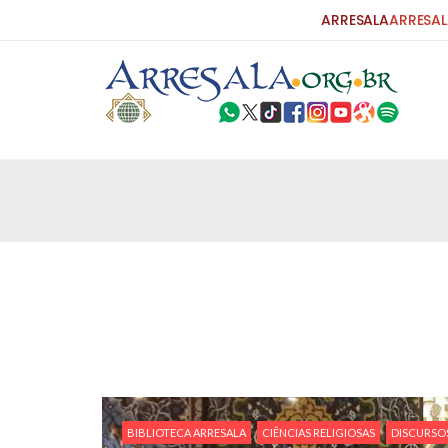
ARRESALA
ARRESAL
25 DE SETEMBRO DE 2010
Carta do Bispo da Flórida ao Pres
Por: Robert Bowan Tradução: Ahmed Ismail (Env
da Igreja Católica, tenente-coronel ex-combaten
verdade ao povo, sr. Presidente, sobre o terrori
terrorismo não
25 DE SETEMBRO DE 2010
As Sementes da Miséria e do Terr
Por: Ahmad Dallal Tradução: Ahmad Ismail Ainda
morte e destruição que abalaram Nova York em 
ter entrado numa guerra cultural e religiosa de 
BIBLIOTECA ARRESALA
CIÊNCIAS RELIGIOSAS
DISCURSOS