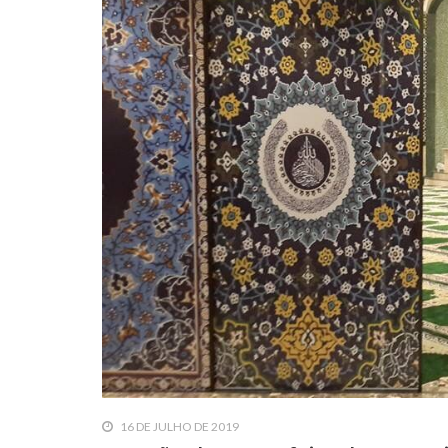
10 DE NOVEMBRO DE 2013
Falecimento do Imam Ali Ibn Al-Hu
Em nome de Deus, o Clemente, o Misericordioso!
relembramos o martírio do quarto Imam dos muçu
Hussein Ibn Ali Ibn Abi Táleb (A.S.), conhecido p
16 DE JULHO DE 2019