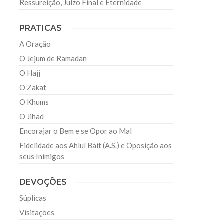
Ressureição, Juízo Final e Eternidade
PRATICAS
A Oração
O Jejum de Ramadan
O Hajj
O Zakat
O Khums
O Jihad
Encorajar o Bem e se Opor ao Mal
Fidelidade aos Ahlul Bait (A.S.) e Oposição aos
seus Inimigos
DEVOÇÕES
Súplicas
Visitações