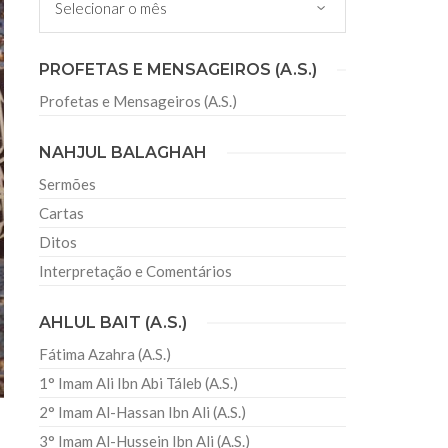
sil recebe o ex-ministro das
PROFETAS E MENSAGEIROS (A.S.)
 República Islâmica do Irã
Profetas e Mensageiros (A.S.)
Abril, o Centro Islâmico no Brasil recebeu em sua
ro das Relações Exteriores da República Islâmica
encontra-se visitando
NAHJUL BALAGHAH
Sermões
Cartas
Ditos
Interpretação e Comentários
AHLUL BAIT (A.S.)
Fátima Azahra (A.S.)
1° Imam Ali Ibn Abi Táleb (A.S.)
2° Imam Al-Hassan Ibn Ali (A.S.)
3° Imam Al-Hussein Ibn Ali (A.S.)