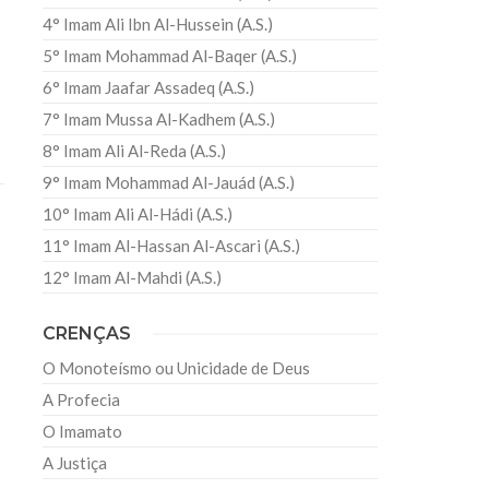
4° Imam Ali Ibn Al-Hussein (A.S.)
5° Imam Mohammad Al-Baqer (A.S.)
6° Imam Jaafar Assadeq (A.S.)
7° Imam Mussa Al-Kadhem (A.S.)
8° Imam Ali Al-Reda (A.S.)
9° Imam Mohammad Al-Jauád (A.S.)
10° Imam Ali Al-Hádi (A.S.)
11° Imam Al-Hassan Al-Ascari (A.S.)
12° Imam Al-Mahdi (A.S.)
CRENÇAS
O Monoteísmo ou Unicidade de Deus
A Profecia
O Imamato
A Justiça