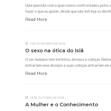
10 DE NOVEMBRO DE 2013
Uma questão com a qual somos confrontados pelos secu
Falecimento do Imam Ali Ibn Al-Hu
fazer o que eu quiser, desde que não infrinja os dire
Em nome de Deus, o Clemente, o Misericordioso!
relembramos o martírio do quarto Imam dos muçu
Read More
Hussein Ibn Ali Ibn Abi Táleb (A.S.), conhecido p
5 DE NOVEMBRO DE 2018
O sexo na ótica do Islã
O ser humano tem instintos, desejos e cobiças ilimita
entrariam seus desejos e suas cobiças entrariam em 
Read More
24 DE OUTUBRO DE 2018
A Mulher e o Conhecimento