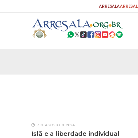
ARRESALA
ARRESAL
25 DE SETEMBRO DE 2010
Carta do Bispo da Flórida ao Pres
Por: Robert Bowan Tradução: Ahmed Ismail (Env
da Igreja Católica, tenente-coronel ex-combaten
verdade ao povo, sr. Presidente, sobre o terrori
terrorismo não
25 DE SETEMBRO DE 2010
As Sementes da Miséria e do Terr
Por: Ahmad Dallal Tradução: Ahmad Ismail Ainda
morte e destruição que abalaram Nova York em 
7 DE AGOSTO DE 2024
ter entrado numa guerra cultural e religiosa de 
Islã e a liberdade individual