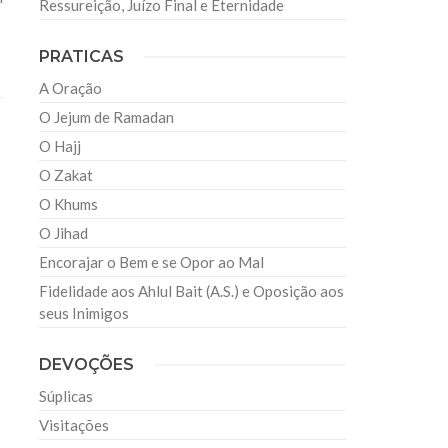
Ressureição, Juízo Final e Eternidade
PRATICAS
A Oração
O Jejum de Ramadan
O Hajj
O Zakat
O Khums
O Jihad
Encorajar o Bem e se Opor ao Mal
Fidelidade aos Ahlul Bait (A.S.) e Oposição aos
seus Inimigos
DEVOÇÕES
Súplicas
Visitações