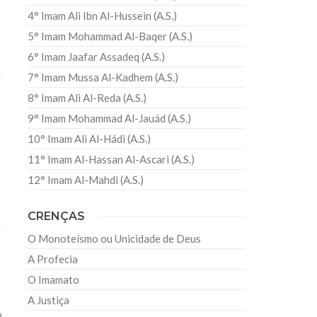
4° Imam Ali Ibn Al-Hussein (A.S.)
5° Imam Mohammad Al-Baqer (A.S.)
6° Imam Jaafar Assadeq (A.S.)
7° Imam Mussa Al-Kadhem (A.S.)
8° Imam Ali Al-Reda (A.S.)
9° Imam Mohammad Al-Jauád (A.S.)
10° Imam Ali Al-Hádi (A.S.)
11° Imam Al-Hassan Al-Ascari (A.S.)
12° Imam Al-Mahdi (A.S.)
CRENÇAS
O Monoteísmo ou Unicidade de Deus
A Profecia
O Imamato
A Justiça
m