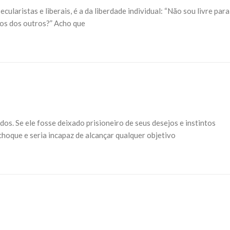
NOTÍCIAS
laristas e liberais, é a da liberdade individual: “Não sou livre para
ssein (A.S.)
3 DE JULHO DE 2014
itos dos outros?” Acho que
 Diante da data em que
Centro Islâmico no Bra
lmanos, o Imam Ali Ibn Al-
Relações Exteriores da
or “Zein Al-Ábidin” (Formosura
Na noite da quinta-feira, 03 de 
sede, em São Paulo, o ex-minist
do Irã, Sr. Kamal Kharrazi, que 
dos. Se ele fosse deixado prisioneiro de seus desejos e instintos
choque e seria incapaz de alcançar qualquer objetivo