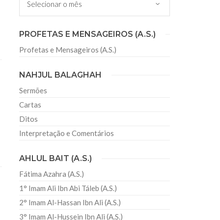
sil recebe o ex-ministro das
PROFETAS E MENSAGEIROS (A.S.)
 República Islâmica do Irã
Profetas e Mensageiros (A.S.)
Abril, o Centro Islâmico no Brasil recebeu em sua
ro das Relações Exteriores da República Islâmica
encontra-se visitando
NAHJUL BALAGHAH
Sermões
Cartas
Ditos
Interpretação e Comentários
AHLUL BAIT (A.S.)
Fátima Azahra (A.S.)
1° Imam Ali Ibn Abi Táleb (A.S.)
2° Imam Al-Hassan Ibn Ali (A.S.)
3° Imam Al-Hussein Ibn Ali (A.S.)