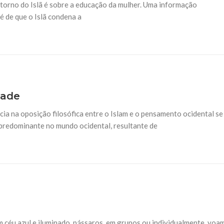
torno do Islã é sobre a educação da mulher. Uma informação
é de que o Islã condena a
dade
ia na oposição filosófica entre o Islam e o pensamento ocidental se
 predominante no mundo ocidental, resultante de
 céu azul e iluminado, pássaros, em grupos ou individualmente, voa