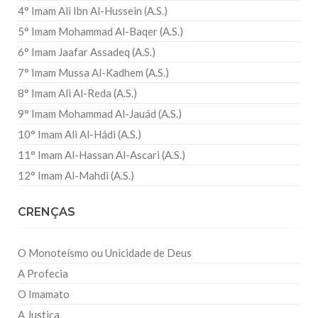
4° Imam Ali Ibn Al-Hussein (A.S.)
5° Imam Mohammad Al-Baqer (A.S.)
6° Imam Jaafar Assadeq (A.S.)
7° Imam Mussa Al-Kadhem (A.S.)
8° Imam Ali Al-Reda (A.S.)
9° Imam Mohammad Al-Jauád (A.S.)
10° Imam Ali Al-Hádi (A.S.)
11° Imam Al-Hassan Al-Ascari (A.S.)
12° Imam Al-Mahdi (A.S.)
CRENÇAS
O Monoteísmo ou Unicidade de Deus
A Profecia
O Imamato
A Justiça