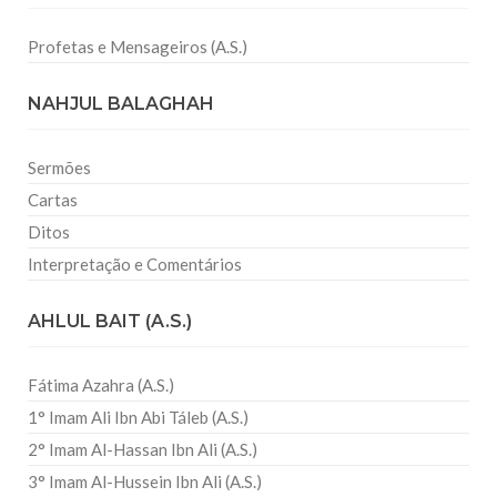
Profetas e Mensageiros (A.S.)
NAHJUL BALAGHAH
Sermões
Cartas
Ditos
Interpretação e Comentários
AHLUL BAIT (A.S.)
Fátima Azahra (A.S.)
1° Imam Ali Ibn Abi Táleb (A.S.)
2° Imam Al-Hassan Ibn Ali (A.S.)
3° Imam Al-Hussein Ibn Ali (A.S.)