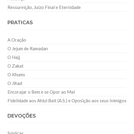
Ressureição, Juízo Final e Eternidade
PRATICAS
A Oração
O Jejum de Ramadan
O Hajj
O Zakat
O Khums
O Jihad
Encorajar o Bem e se Opor ao Mal
Fidelidade aos Ahlul Bait (A.S.) e Oposição aos seus Inimigos
DEVOÇÕES
Súplicas