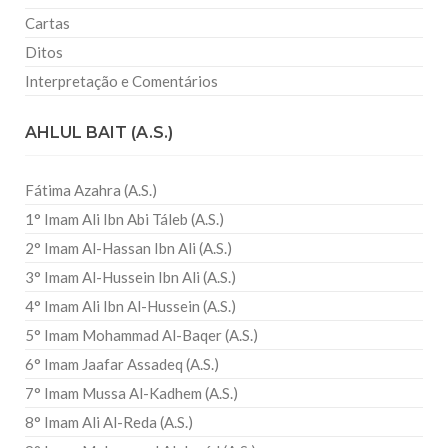
Cartas
Ditos
Interpretação e Comentários
AHLUL BAIT (A.S.)
Fátima Azahra (A.S.)
1° Imam Ali Ibn Abi Táleb (A.S.)
2° Imam Al-Hassan Ibn Ali (A.S.)
3° Imam Al-Hussein Ibn Ali (A.S.)
4° Imam Ali Ibn Al-Hussein (A.S.)
5° Imam Mohammad Al-Baqer (A.S.)
6° Imam Jaafar Assadeq (A.S.)
7° Imam Mussa Al-Kadhem (A.S.)
8° Imam Ali Al-Reda (A.S.)