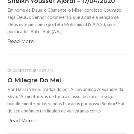
Sheikh Youssef Ajordi – 17/04/2020
10 DE NOVEMBRO DE 2013
Em nome de Deus, o Clemente, o Misericordioso. Louvado
Falecimento do Imam Ali Ibn Al-Hussein
(A.S.)
seja Deus, o Senhor do Universo, que a paz e a benção de
Em nome de Deus, o Clemente, o Misericordioso! Diante da
Deus estejam com o profeta Mohammad (S.A.A.S.), seus
data em que relembramos o martírio do quarto Imam dos
muçulmanos, o Imam Ali Ibn Al-Hussein Ibn Ali Ibn Abi Táleb
purificados Ahl el Bait (A.S.),
(A.S.), conhecido por “Zein Al-Ábidin” (Formosura
Read More
NOTÍCIAS
3 DE JULHO DE 2014
Centro Islâmico no Brasil recebe o ex-
23 DE SETEMBRO DE 2014
ministro das Relações Exteriores da
República Islâmica do Irã
O Milagre Do Mel
Na noite da quinta-feira, 03 de Abril, o Centro Islâmico no
Brasil recebeu em sua sede, em São Paulo, o ex-ministro das
Por Harun Yahia. Traduzido por Ali Sivonaldo Alexandre da
Relações Exteriores da República Islâmica do Irã, Sr. Kamal
Silva. “Alimentai-vos de toda a classe de frutos e segui,
Kharrazi, que encontra-se visitando
humildemente, pelas sendas traçadas por vosso Senhor! Sai
do seu abdômen um líquido de variegadas cores
Read More