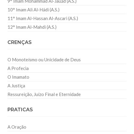
9° Imam Mohammad Al-Jauád (A.S.)
10° Imam Ali Al-Hádi (A.S.)
11° Imam Al-Hassan Al-Ascari (A.S.)
12° Imam Al-Mahdi (A.S.)
CRENÇAS
O Monoteísmo ou Unicidade de Deus
A Profecia
O Imamato
A Justiça
Ressureição, Juízo Final e Eternidade
PRATICAS
A Oração