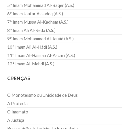
5° Imam Mohammad Al-Baqer (A.S.)
6° Imam Jaafar Assadeq (A.S.)
7° Imam Mussa Al-Kadhem (A.S.)
8° Imam Ali Al-Reda (A.S.)
9° Imam Mohammad Al-Jauád (A.S.)
10° Imam Ali Al-Hádi (A.S.)
11° Imam Al-Hassan Al-Ascari (A.S.)
12° Imam Al-Mahdi (A.S.)
CRENÇAS
O Monoteísmo ou Unicidade de Deus
A Profecia
O Imamato
A Justiça
Ressureição, Juízo Final e Eternidade