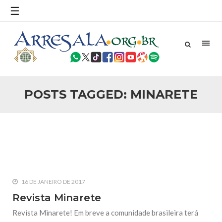
povo, sr. Presidente, sobre o terrorismo. Se os mitos acerca
☰
do terrorismo não
25 DE SETEMBRO DE 2010
Necessárias Considerações Sobre o
Conflito
Por: Ahmed Ismail Introdução O presente artigo resume as
principais considerações do autor sobre os atentados de 11
de setembro e a subseqüente agressão americana ao
Afeganistão. As Raízes do Conflito Os atentados a Nova
POSTS TAGGED: MINARETE
25 DE SETEMBRO DE 2010
As Sementes da Miséria e do Terror
Por: Ahmad Dallal Tradução: Ahmad Ismail Ainda aturdido
pelas imagens de morte e destruição que abalaram Nova
York em 11 de setembro, o mundo parece ter entrado numa
guerra cultural e religiosa de magnitude. Mais
5 DE NOVEMBRO DE 2013
Ano Novo Islâmico e Início de Muharam
16 DE JANEIRO DE 2017
Em nome de Deus, O Clemente, O Misericordioso! O Centro
Islâmico no Brasil parabeniza a nação islâmica pela chegada
Revista Minarete
no ano novo muçulmano de 1435 Hejrita. Desejamos a
todos os irmãos e irmãs um novo
Revista Minarete! Em breve a comunidade brasileira terá