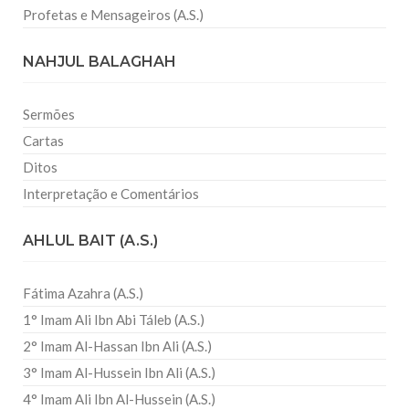
Profetas e Mensageiros (A.S.)
NAHJUL BALAGHAH
Sermões
Cartas
Ditos
Interpretação e Comentários
AHLUL BAIT (A.S.)
Fátima Azahra (A.S.)
1° Imam Ali Ibn Abi Táleb (A.S.)
2° Imam Al-Hassan Ibn Ali (A.S.)
3° Imam Al-Hussein Ibn Ali (A.S.)
4° Imam Ali Ibn Al-Hussein (A.S.)