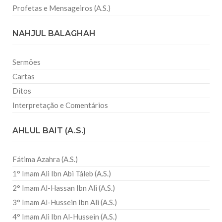
Profetas e Mensageiros (A.S.)
NAHJUL BALAGHAH
Sermões
Cartas
Ditos
Interpretação e Comentários
AHLUL BAIT (A.S.)
Fátima Azahra (A.S.)
1° Imam Ali Ibn Abi Táleb (A.S.)
2° Imam Al-Hassan Ibn Ali (A.S.)
3° Imam Al-Hussein Ibn Ali (A.S.)
4° Imam Ali Ibn Al-Hussein (A.S.)