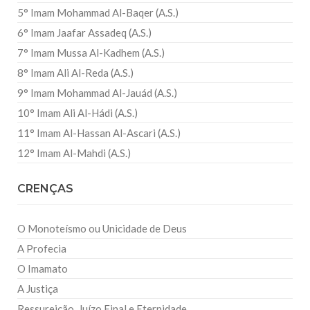
5° Imam Mohammad Al-Baqer (A.S.)
6° Imam Jaafar Assadeq (A.S.)
7° Imam Mussa Al-Kadhem (A.S.)
8° Imam Ali Al-Reda (A.S.)
9° Imam Mohammad Al-Jauád (A.S.)
10° Imam Ali Al-Hádi (A.S.)
11° Imam Al-Hassan Al-Ascari (A.S.)
12° Imam Al-Mahdi (A.S.)
CRENÇAS
O Monoteísmo ou Unicidade de Deus
A Profecia
O Imamato
A Justiça
Ressureição, Juízo Final e Eternidade