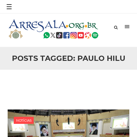
povo, sr. Presidente, sobre o terrorismo. Se os mitos acerca
☰
do terrorismo não
25 DE SETEMBRO DE 2010
Necessárias Considerações Sobre o
Conflito
Por: Ahmed Ismail Introdução O presente artigo resume as
principais considerações do autor sobre os atentados de 11
de setembro e a subseqüente agressão americana ao
Afeganistão. As Raízes do Conflito Os atentados a Nova
POSTS TAGGED: PAULO HILU
25 DE SETEMBRO DE 2010
As Sementes da Miséria e do Terror
Por: Ahmad Dallal Tradução: Ahmad Ismail Ainda aturdido
pelas imagens de morte e destruição que abalaram Nova
York em 11 de setembro, o mundo parece ter entrado numa
guerra cultural e religiosa de magnitude. Mais
5 DE NOVEMBRO DE 2013
Ano Novo Islâmico e Início de Muharam
Em nome de Deus, O Clemente, O Misericordioso! O Centro
Islâmico no Brasil parabeniza a nação islâmica pela chegada
NOTÍCIAS
no ano novo muçulmano de 1435 Hejrita. Desejamos a
todos os irmãos e irmãs um novo