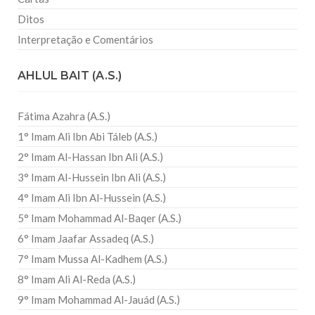
Ditos
Interpretação e Comentários
AHLUL BAIT (A.S.)
Fátima Azahra (A.S.)
1° Imam Ali Ibn Abi Táleb (A.S.)
2° Imam Al-Hassan Ibn Ali (A.S.)
3° Imam Al-Hussein Ibn Ali (A.S.)
4° Imam Ali Ibn Al-Hussein (A.S.)
5° Imam Mohammad Al-Baqer (A.S.)
6° Imam Jaafar Assadeq (A.S.)
7° Imam Mussa Al-Kadhem (A.S.)
8° Imam Ali Al-Reda (A.S.)
9° Imam Mohammad Al-Jauád (A.S.)