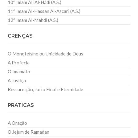
10° Imam Ali Al-Hádi (A.S.)
11° Imam Al-Hassan Al-Ascari (A.S.)
12° Imam Al-Mahdi (A.S.)
CRENÇAS
O Monoteísmo ou Unicidade de Deus
A Profecia
O Imamato
A Justiça
Ressureição, Juízo Final e Eternidade
PRATICAS
A Oração
O Jejum de Ramadan