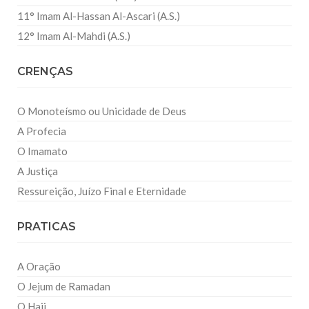
11° Imam Al-Hassan Al-Ascari (A.S.)
12° Imam Al-Mahdi (A.S.)
CRENÇAS
O Monoteísmo ou Unicidade de Deus
A Profecia
O Imamato
A Justiça
Ressureição, Juízo Final e Eternidade
PRATICAS
A Oração
O Jejum de Ramadan
O Hajj