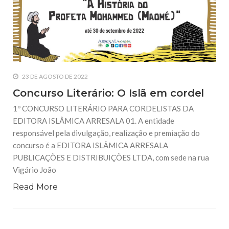
10 DE NOVEMBRO DE 2013
Falecimento do Imam Ali Ibn Al-Hussein
(A.S.)
Em nome de Deus, o Clemente, o Misericordioso! Diante da
data em que relembramos o martírio do quarto Imam dos
muçulmanos, o Imam Ali Ibn Al-Hussein Ibn Ali Ibn Abi Táleb
(A.S.), conhecido por “Zein Al-Ábidin” (Formosura
23 DE AGOSTO DE 2022
NOTÍCIAS
Concurso Literário: O Islã em cordel
3 DE JULHO DE 2014
1º CONCURSO LITERÁRIO PARA CORDELISTAS DA
Centro Islâmico no Brasil recebe o ex-
EDITORA ISLÂMICA ARRESALA 01. A entidade
ministro das Relações Exteriores da
República Islâmica do Irã
responsável pela divulgação, realização e premiação do
Na noite da quinta-feira, 03 de Abril, o Centro Islâmico no
concurso é a EDITORA ISLÂMICA ARRESALA
Brasil recebeu em sua sede, em São Paulo, o ex-ministro das
PUBLICAÇÕES E DISTRIBUIÇÕES LTDA, com sede na rua
Relações Exteriores da República Islâmica do Irã, Sr. Kamal
Kharrazi, que encontra-se visitando
Vigário João
Read More