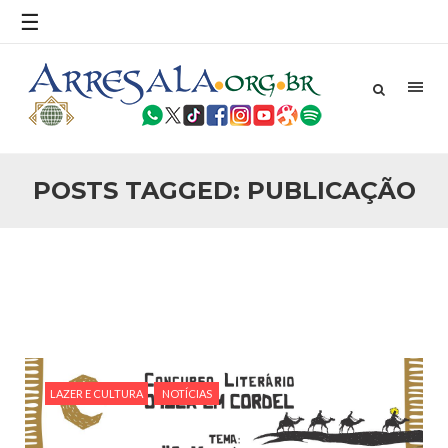
povo, sr. Presidente, sobre o terrorismo. Se os mitos acerca
☰
do terrorismo não
25 DE SETEMBRO DE 2010
Necessárias Considerações Sobre o
Conflito
Por: Ahmed Ismail Introdução O presente artigo resume as
principais considerações do autor sobre os atentados de 11
de setembro e a subseqüente agressão americana ao
Afeganistão. As Raízes do Conflito Os atentados a Nova
POSTS TAGGED: PUBLICAÇÃO
25 DE SETEMBRO DE 2010
As Sementes da Miséria e do Terror
Por: Ahmad Dallal Tradução: Ahmad Ismail Ainda aturdido
pelas imagens de morte e destruição que abalaram Nova
York em 11 de setembro, o mundo parece ter entrado numa
guerra cultural e religiosa de magnitude. Mais
5 DE NOVEMBRO DE 2013
Ano Novo Islâmico e Início de Muharam
Em nome de Deus, O Clemente, O Misericordioso! O Centro
Islâmico no Brasil parabeniza a nação islâmica pela chegada
LAZER E CULTURA
NOTÍCIAS
no ano novo muçulmano de 1435 Hejrita. Desejamos a
todos os irmãos e irmãs um novo