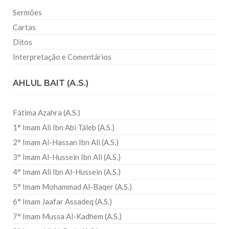
Sermões
Cartas
Ditos
Interpretação e Comentários
AHLUL BAIT (A.S.)
Fátima Azahra (A.S.)
1° Imam Ali Ibn Abi Táleb (A.S.)
2° Imam Al-Hassan Ibn Ali (A.S.)
3° Imam Al-Hussein Ibn Ali (A.S.)
4° Imam Ali Ibn Al-Hussein (A.S.)
5° Imam Mohammad Al-Baqer (A.S.)
6° Imam Jaafar Assadeq (A.S.)
7° Imam Mussa Al-Kadhem (A.S.)