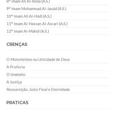
8° Imam Ali Al-Reda (A.S.)
9° Imam Mohammad Al-Jauád (A.S.)
10° Imam Ali Al-Hádi (A.S.)
11° Imam Al-Hassan Al-Ascari (A.S.)
12° Imam Al-Mahdi (A.S.)
CRENÇAS
O Monoteísmo ou Unicidade de Deus
A Profecia
O Imamato
A Justiça
Ressureição, Juízo Final e Eternidade
PRATICAS