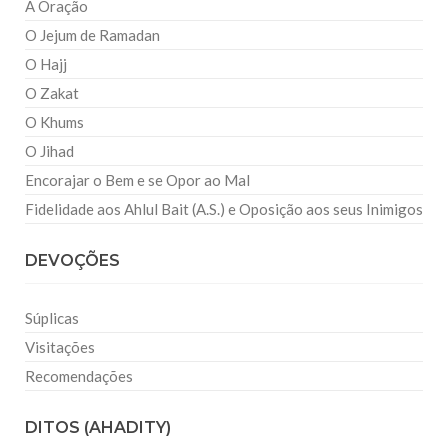
A Oração
O Jejum de Ramadan
O Hajj
O Zakat
O Khums
O Jihad
Encorajar o Bem e se Opor ao Mal
Fidelidade aos Ahlul Bait (A.S.) e Oposição aos seus Inimigos
DEVOÇÕES
Súplicas
Visitações
Recomendações
DITOS (AHADITY)