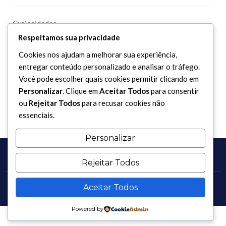
Curiosidades
Respeitamos sua privacidade
Dicionário Islâmico
Downloads
Cookies nos ajudam a melhorar sua experiência,
entregar conteúdo personalizado e analisar o tráfego.
Você pode escolher quais cookies permitir clicando em
Personalizar
. Clique em
Aceitar Todos
para consentir
ou
Rejeitar Todos
para recusar cookies não
essenciais.
Personalizar
Rejeitar Todos
Aceitar Todos
Copyright 2017 - 2026 / Todos os direitos reservados.
Powered by