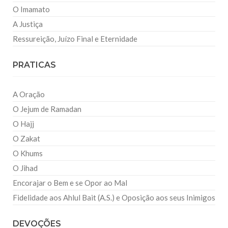
O Imamato
A Justiça
Ressureição, Juízo Final e Eternidade
PRATICAS
A Oração
O Jejum de Ramadan
O Hajj
O Zakat
O Khums
O Jihad
Encorajar o Bem e se Opor ao Mal
Fidelidade aos Ahlul Bait (A.S.) e Oposição aos seus Inimigos
DEVOÇÕES