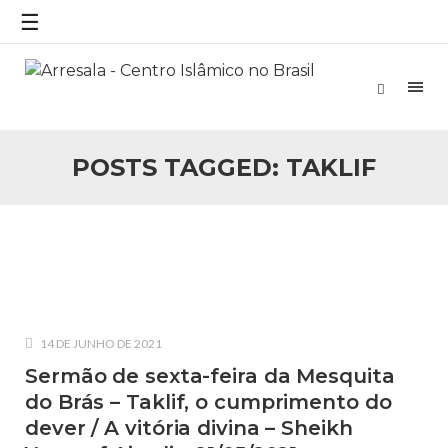
☰
25 DE SETEMBRO DE 2010
Necessárias Considerações Sobre o
Conflito
Por: Ahmed Ismail Introdução O presente artigo resume as
principais considerações do autor sobre os atentados de 11
de setembro e a subseqüente agressão americana ao
Afeganistão. As Raízes do Conflito Os atentados a Nova
POSTS TAGGED: TAKLIF
25 DE SETEMBRO DE 2010
As Sementes da Miséria e do Terror
Por: Ahmad Dallal Tradução: Ahmad Ismail Ainda aturdido
pelas imagens de morte e destruição que abalaram Nova
York em 11 de setembro, o mundo parece ter entrado numa
guerra cultural e religiosa de magnitude. Mais
5 DE NOVEMBRO DE 2013
Ano Novo Islâmico e Início de Muharam
14 DE JUNHO DE 2021
Em nome de Deus, O Clemente, O Misericordioso! O Centro
Islâmico no Brasil parabeniza a nação islâmica pela chegada
Sermão de sexta-feira da Mesquita
no ano novo muçulmano de 1435 Hejrita. Desejamos a
do Brás – Taklif, o cumprimento do
todos os irmãos e irmãs um novo
dever / A vitória divina – Sheikh
10 DE NOVEMBRO DE 2013