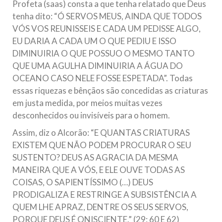
Profeta (saas) consta a que tenha relatado que Deus
tenha dito: “Ó SERVOS MEUS, AINDA QUE TODOS
VÓS VOS REUNISSEIS E CADA UM PEDISSE ALGO,
EU DARIA A CADA UM O QUE PEDIU E ISSO
DIMINUIRIA O QUE POSSUO O MESMO TANTO
QUE UMA AGULHA DIMINUIRIA A ÁGUA DO
OCEANO CASO NELE FOSSE ESPETADA”. Todas
essas riquezas e bênçãos são concedidas as criaturas
em justa medida, por meios muitas vezes
desconhecidos ou invisíveis para o homem.
Assim, diz o Alcorão: “E QUANTAS CRIATURAS
EXISTEM QUE NÃO PODEM PROCURAR O SEU
SUSTENTO? DEUS AS AGRACIA DA MESMA
MANEIRA QUE A VÓS, E ELE OUVE TODAS AS
COISAS, O SAPIENTÍSSIMO (…) DEUS
PRODIGALIZA E RESTRINGE A SUBSISTÊNCIA A
QUEM LHE APRAZ, DENTRE OS SEUS SERVOS,
PORQUE DEUS É ONISCIENTE.” (29: 60 E 62)