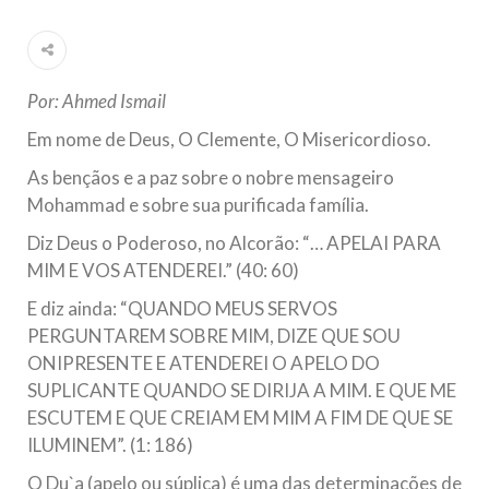
Ano Novo Islâmico e Início de Muharam
Em nome de Deus, O Clemente, O Misericordioso! O Centro
Islâmico no Brasil parabeniza a nação islâmica pela chegada
no ano novo muçulmano de 1435 Hejrita. Desejamos a
todos os irmãos e irmãs um novo
Por: Ahmed Ismail
10 DE NOVEMBRO DE 2013
Em nome de Deus, O Clemente, O Misericordioso.
Falecimento do Imam Ali Ibn Al-Hussein
As bençãos e a paz sobre o nobre mensageiro
(A.S.)
Mohammad e sobre sua purificada família.
Em nome de Deus, o Clemente, o Misericordioso! Diante da
data em que relembramos o martírio do quarto Imam dos
Diz Deus o Poderoso, no Alcorão: “… APELAI PARA
muçulmanos, o Imam Ali Ibn Al-Hussein Ibn Ali Ibn Abi Táleb
(A.S.), conhecido por “Zein Al-Ábidin” (Formosura
MIM E VOS ATENDEREI.” (40: 60)
E diz ainda: “QUANDO MEUS SERVOS
NOTÍCIAS
PERGUNTAREM SOBRE MIM, DIZE QUE SOU
ONIPRESENTE E ATENDEREI O APELO DO
3 DE JULHO DE 2014
Centro Islâmico no Brasil recebe o ex-
SUPLICANTE QUANDO SE DIRIJA A MIM. E QUE ME
ministro das Relações Exteriores da
ESCUTEM E QUE CREIAM EM MIM A FIM DE QUE SE
ILUMINEM”. (1: 186)
República Islâmica do Irã
Na noite da quinta-feira, 03 de Abril, o Centro Islâmico no
O Du`a (apelo ou súplica) é uma das determinações de
Brasil recebeu em sua sede, em São Paulo, o ex-ministro das