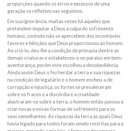
proporções quando os erros e excessos de uma
geração se refletem nas seguintes.
Em sua ignorância, muitas vezes há aqueles que
pretendem imputar a Deus a culpa do sofrimento
humano, contudo não se apercebem dos incontáveis
favores e bênçãos que Deus proporcionou ao homem.
Ao criá-lo, deu-lhe a condição de primazia dentre as
demais criaturas e estabeleceu-o no paraíso em bem-
aventurança; porém este escolheu a desobediência.
Ainda assim Deus o fez herdar a terra e sua riquezas
na condição de legatário e o homem encheu-a de
corrupção e injustiça, os fortes se prevaleceram
sobre os fracos e a discórdia e a crueldade
alastraram-se sobre a terra, o homem então passou a
criar novas e novas formas de sofrimento para os
seus semelhantes. As riquezas da terra as quais Deus
havia legado para todos foram sendo restritas para a
maioria, gerando a miséria, a fome e o desamparo