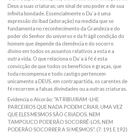
Relações Exteriores da República Islâmica do Irã, Sr. Kamal
Deus a suas criaturas; um sinal de seu poder e de sua
Kharrazi, que encontra-se visitando
infinita bondade. Essencialmente o Du`a é uma
expressão do îbad (adoração) na medida que se
fundamenta no reconhecimento da Grandeza e do
poder do Senhor do universo e da frágil condição do
homem que depende da clemência e do socorro
divino em todos os assuntos relativos a esta e a
outra vida. O que relaciona o Du`a à fé é esta
convicção de que todos os benefícios e graças, que
toda recompensa e todo castigo pertencem
unicamente a DEUS, em contrapartida, os carentes de
fé recorrem a falsas divindades ou a outras criaturas.
Evidencia o Alcorão: “ATRIBUIRAM -LHE
PARCEIROS QUE NADA PODEM CRIAR, UMA VEZ
QUE ELES MESMOS SÃO CRIADOS. NEM
TAMPOUCO PODERÃO SOCORRÊ-LOS, NEM
PODERÃO SOCORRER A SI MESMOS”. (7: 191 E 192)