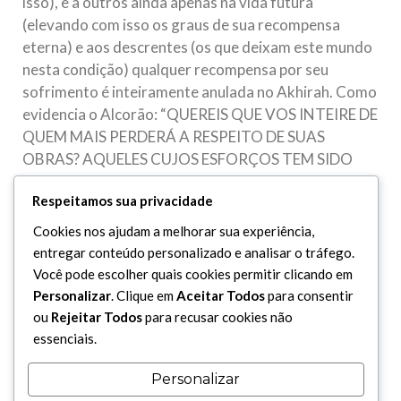
isso), e a outros ainda apenas na vida futura
(elevando com isso os graus de sua recompensa
eterna) e aos descrentes (os que deixam este mundo
nesta condição) qualquer recompensa por seu
sofrimento é inteiramente anulada no Akhirah. Como
evidencia o Alcorão: “QUEREIS QUE VOS INTEIRE DE
QUEM MAIS PERDERÁ A RESPEITO DE SUAS
OBRAS? AQUELES CUJOS ESFORÇOS TEM SIDO
DESPENDIDOS NESSA VIDA ENQUANTO PENSAM
Respeitamos sua privacidade
QUE ESTÃO ADQUIRINDO O BEM POR SUAS
OBRAS E SÃO OS QUE NEGAM OS VERSÍCULOS E O
Cookies nos ajudam a melhorar sua experiência,
COMPARECIMENTO ANTE SEU SENHOR POR ISSO
entregar conteúdo personalizado e analisar o tráfego.
SUAS OBRAS SE TORNARÃO NULAS E NÃO LHES
Você pode escolher quais cookies permitir clicando em
RECONHECEREMOS MÉRITO ALGUM NO DIA DA
Personalizar
. Clique em
Aceitar Todos
para consentir
RESSURREIÇÃO”. (18: 103 A 105)
ou
Rejeitar Todos
para recusar cookies não
essenciais.
A perseverança diante das adversidades foi o
exemplo distintivo dos profetas, dos imames e dos
Personalizar
awlia em todas as épocas. Estes servos diletos por