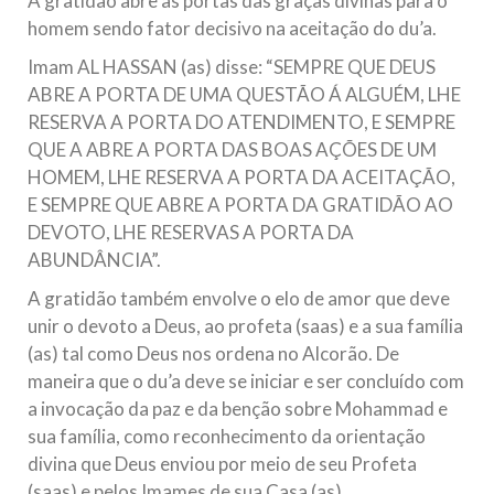
A gratidão abre as portas das graças divinas para o
homem sendo fator decisivo na aceitação do du’a.
Imam AL HASSAN (as) disse: “SEMPRE QUE DEUS
ABRE A PORTA DE UMA QUESTÃO Á ALGUÉM, LHE
RESERVA A PORTA DO ATENDIMENTO, E SEMPRE
QUE A ABRE A PORTA DAS BOAS AÇÕES DE UM
HOMEM, LHE RESERVA A PORTA DA ACEITAÇÃO,
E SEMPRE QUE ABRE A PORTA DA GRATIDÃO AO
DEVOTO, LHE RESERVAS A PORTA DA
ABUNDÂNCIA”.
A gratidão também envolve o elo de amor que deve
unir o devoto a Deus, ao profeta (saas) e a sua família
(as) tal como Deus nos ordena no Alcorão. De
maneira que o du’a deve se iniciar e ser concluído com
a invocação da paz e da benção sobre Mohammad e
sua família, como reconhecimento da orientação
divina que Deus enviou por meio de seu Profeta
(saas) e pelos Imames de sua Casa (as).