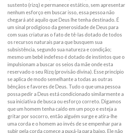
sustento (rizq) e permanece estático, sem apresentar
nenhum esforço em buscar isso, essa pessoa não
chegará até aquilo que Deus lhe tenha destinado. É
um sinal prodigioso da generosidade de Deus para
com suas criaturas o fato de tê-las dotado de todos
os recursos naturais para que busquem sua
subsistência, segundo sua natureza e condição;
mesmo um bebê indefeso é dotado de instintos que o
impulsionam a buscar os seios da mãe onde esta
reservado o seu Rizq (provisão divina). Esse princípio
se aplica de modo semelhante a todas as outras
bênçãos e favores de Deus. Tudo o que uma pessoa
possa pedir a Deus está condicionado similarmente a
sua iniciativa de busca ou esforço correto. Digamos
que um homem tenha caído em um poço e esteja a
gritar por socorro, então alguém surge e atira-lhe
uma corda e o homem ao invés de se empenhar para
subir pela corda comece a puxá-la para baixo. Ele não