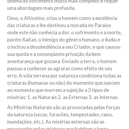
dilema do sofrimento muito mais complexo e requer
uma abordagem mais profunda.
Deus, o Altíssimo, criou o homem como a excelência
das criaturas e lhe destinou a morada no Paraíso
onde este não conhecia a dor, o sofrimento e a morte,
porém Xaitan, o Inimigo do gênero humano, o iludiu e
o incitou a desobediência a seu Criador, o que causou
sua queda e a conseqüente privação da bem
aventurança que gozava. Enviado a terra, o homem
passou a conhecer as agruras como efeito de seu
erro. A vida terrena por natureza condiciona todas as
criaturas (humanas ou não) do momento que nascem
ao momento que morrem a sujeição a 3 tipos de
misérias: 1. as Naturais 2. as Externas 3. as Internas.
As Misérias Naturais são as provocadas pelas forças
da natureza (secas, furacões, tempestades, raios,
inundações, etc.). As misérias externas são as
provocadas pelas criaturas que habitam a terra