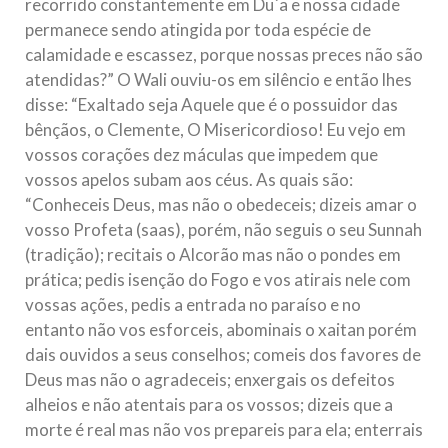
recorrido constantemente em Du`a e nossa cidade
permanece sendo atingida por toda espécie de
calamidade e escassez, porque nossas preces não são
atendidas?” O Wali ouviu-os em silêncio e então lhes
disse: “Exaltado seja Aquele que é o possuidor das
bênçãos, o Clemente, O Misericordioso! Eu vejo em
vossos corações dez máculas que impedem que
vossos apelos subam aos céus. As quais são:
“Conheceis Deus, mas não o obedeceis; dizeis amar o
vosso Profeta (saas), porém, não seguis o seu Sunnah
(tradição); recitais o Alcorão mas não o pondes em
prática; pedis isenção do Fogo e vos atirais nele com
vossas ações, pedis a entrada no paraíso e no
entanto não vos esforceis, abominais o xaitan porém
dais ouvidos a seus conselhos; comeis dos favores de
Deus mas não o agradeceis; enxergais os defeitos
alheios e não atentais para os vossos; dizeis que a
morte é real mas não vos prepareis para ela; enterrais