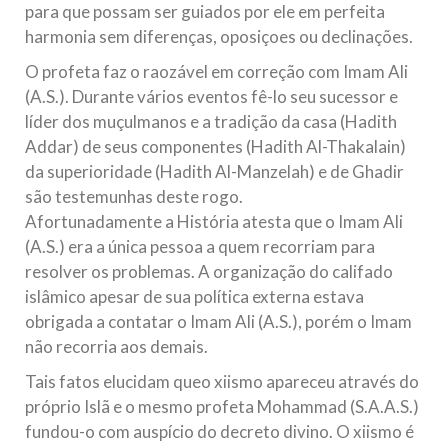
para que possam ser guiados por ele em perfeita
harmonia sem diferenças, oposiçoes ou declinações.
O profeta faz o raozável em correção com Imam Ali
(A.S.). Durante vários eventos fê-lo seu sucessor e
líder dos muçulmanos e a tradição da casa (Hadith
Addar) de seus componentes (Hadith Al-Thakalain)
da superioridade (Hadith Al-Manzelah) e de Ghadir
são testemunhas deste rogo.
Afortunadamente a História atesta que o Imam Ali
(A.S.) era a única pessoa a quem recorriam para
resolver os problemas. A organização do califado
islâmico apesar de sua política externa estava
obrigada a contatar o Imam Ali (A.S.), porém o Imam
não recorria aos demais.
Tais fatos elucidam queo xiismo apareceu através do
próprio Islã e o mesmo profeta Mohammad (S.A.A.S.)
fundou-o com auspício do decreto divino. O xiismo é