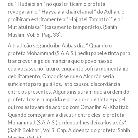
de “ Hudaibiiah ” no qual criticam o profeta,
revogaram o “ Hayya ala khairel amal ” do Adhan, e
proibiram estritamente a “ Hajjatel Tamatto’ ” e o “
Mut’atul nissa’ ” (casamento temporário). {Sahih
Muslim, Vol. 6, Pag. 33}.
A tradição segundo ibn Abbas diz: “ Quando o
profeta Mohammad (S.A.A.S.) pediu papel e tinta para
trancrever algo de maneira que o povo não se
equivocasse no futuro, enquanto sofria momentânio
debilitamento, Omar disse que o Alcorão seria
suficiente para guiá-los. Isto causou discordância
entre os presentes. Alguns insistiram que a ordem do
profeta fosse cumprida e provido-o de tinta e papel;
outros estavam de acordo com Omar ibn Al-Khattab.
Quando começaram a discutir entre eles, o profeta
Mohammad (S.A.A.S.) ordenou-lhes deixá-los a sós”.
{Sahih Bokhari, Vol 3. Cap. A doença do profeta; Sahih
Muslim, Vol. 5}.