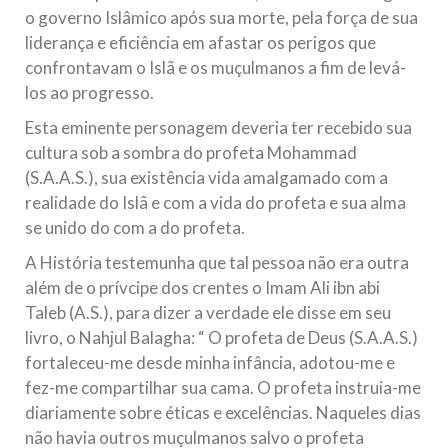
o governo Islâmico após sua morte, pela força de sua
liderança e eficiência em afastar os perigos que
confrontavam o Islã e os muçulmanos a fim de levá-
los ao progresso.
Esta eminente personagem deveria ter recebido sua
cultura sob a sombra do profeta Mohammad
(S.A.A.S.), sua existência vida amalgamado com a
realidade do Islã e com a vida do profeta e sua alma
se unido do com a do profeta.
A História testemunha que tal pessoa não era outra
além de o prívcipe dos crentes o Imam Ali ibn abi
Taleb (A.S.), para dizer a verdade ele disse em seu
livro, o Nahjul Balagha: “ O profeta de Deus (S.A.A.S.)
fortaleceu-me desde minha infância, adotou-me e
fez-me compartilhar sua cama. O profeta instruia-me
diariamente sobre éticas e excelências. Naqueles dias
não havia outros muçulmanos salvo o profeta