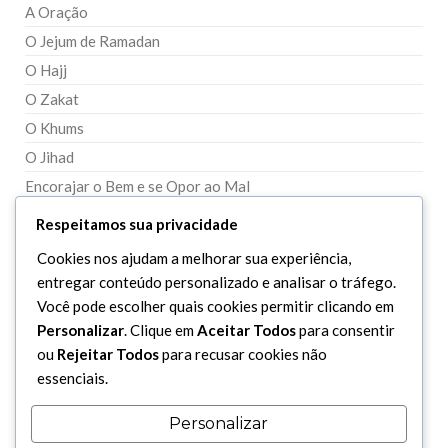
A Oração
O Jejum de Ramadan
O Hajj
O Zakat
O Khums
O Jihad
Encorajar o Bem e se Opor ao Mal
Fidelidade aos Ahlul Bait (A.S.) e Oposição aos seus Inimigos
Respeitamos sua privacidade
Cookies nos ajudam a melhorar sua experiência,
DEVOÇÕES
entregar conteúdo personalizado e analisar o tráfego.
Você pode escolher quais cookies permitir clicando em
Súplicas
Personalizar
. Clique em
Aceitar Todos
para consentir
Visitações
ou
Rejeitar Todos
para recusar cookies não
essenciais.
Recomendações
Personalizar
DITOS (AHADITY)