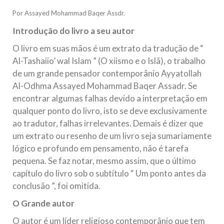
todos os irmãos e irmãs um novo
Por Assayed Mohammad Baqer Assdr.
10 DE NOVEMBRO DE 2013
Introdução do livro a seu autor
Falecimento do Imam Ali Ibn Al-Hussein
O livro em suas mãos é um extrato da tradução de “
(A.S.)
Al-Tashaiio’ wal Islam ” (O xiismo e o Islã), o trabalho
Em nome de Deus, o Clemente, o Misericordioso! Diante da
data em que relembramos o martírio do quarto Imam dos
de um grande pensador contemporânio Ayyatollah
muçulmanos, o Imam Ali Ibn Al-Hussein Ibn Ali Ibn Abi Táleb
Al-Odhma Assayed Mohammad Baqer Assadr. Se
(A.S.), conhecido por “Zein Al-Ábidin” (Formosura
encontrar algumas falhas devido a interpretação em
qualquer ponto do livro, isto se deve exclusivamente
NOTÍCIAS
ao tradutor, falhas irrelevantes. Demais é dizer que
3 DE JULHO DE 2014
um extrato ou resenho de um livro seja sumariamente
Centro Islâmico no Brasil recebe o ex-
lógico e profundo em pensamento, não é tarefa
ministro das Relações Exteriores da
pequena. Se faz notar, mesmo assim, que o último
República Islâmica do Irã
capítulo do livro sob o subtítulo “ Um ponto antes da
Na noite da quinta-feira, 03 de Abril, o Centro Islâmico no
conclusão ”, foi omitida.
Brasil recebeu em sua sede, em São Paulo, o ex-ministro das
Relações Exteriores da República Islâmica do Irã, Sr. Kamal
O Grande autor
Kharrazi, que encontra-se visitando
O autor é um líder religioso contemporânio que tem