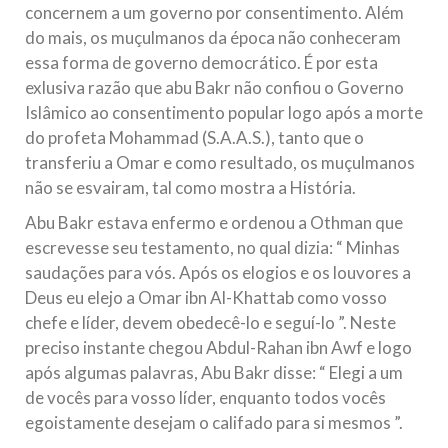
concernem a um governo por consentimento. Além
do mais, os muçulmanos da época não conheceram
essa forma de governo democrático. É por esta
exlusiva razão que abu Bakr não confiou o Governo
Islâmico ao consentimento popular logo após a morte
do profeta Mohammad (S.A.A.S.), tanto que o
transferiu a Omar e como resultado, os muçulmanos
não se esvairam, tal como mostra a História.
Abu Bakr estava enfermo e ordenou a Othman que
escrevesse seu testamento, no qual dizia: “ Minhas
saudações para vós. Após os elogios e os louvores a
Deus eu elejo a Omar ibn Al-Khattab como vosso
chefe e líder, devem obedecê-lo e seguí-lo ”. Neste
preciso instante chegou Abdul-Rahan ibn Awf e logo
após algumas palavras, Abu Bakr disse: “ Elegi a um
de vocês para vosso líder, enquanto todos vocês
egoistamente desejam o califado para si mesmos ”.