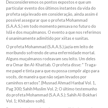
Desconsideremos os pontos expostos e que um
particular evento dos últimos instantes da vida do
profeta seja levado em consideração, ainda assim é
possível assegurar que o profeta Mohammad
(S.A.A.S.) em todo momento pensava no futuro do
Islã e dos muçulmanos. O evento a que nos referimos
é unanimamente adimitido por xiitas e sunitas.
O profeta Mohammad (S.A.A.S.) jazia em leito de
moribundo sofrendo de uma enfermidade mortal.
Alguns muçulmanos rodeavam seu leito. Um deles
era Omar ibn Al-Khattab. O profeta disse: “ Traga-
me papel e tinta para que eu possa compôr algo para
vocês, de maneira que não sejam levados por
caminhos errados”. {Musnad Ahmad Hanbal Vol. 1,
Pag 300; Sahih Muslim Vol. 2; O último testemunho
do profeta Mohammad (S.A.A.S.); Sahih Al-Bokhari
Vol. 1; Khitabos-solh}.