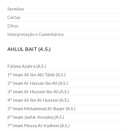
Sermões
Cartas
Ditos
Interpretação e Comentários
AHLUL BAIT (A.S.)
Fátima Azahra (A.S.)
1° Imam Ali Ibn Abi Táleb (A.S.)
2° Imam Al-Hassan Ibn Ali (A.S.)
3° Imam Al-Hussein Ibn Ali (A.S.)
4° Imam Ali Ibn Al-Hussein (A.S.)
5° Imam Mohammad Al-Baqer (A.S.)
6° Imam Jaafar Assadeq (A.S.)
7° Imam Mussa Al-Kadhem (A.S.)