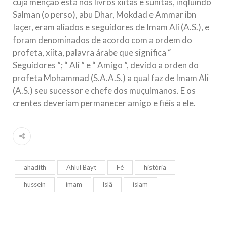
cuja menção está nos livros xiitas e sunitas, inqluindo
Salman (o perso), abu Dhar, Mokdad e Ammar ibn
Iaçer, eram aliados e seguidores de Imam Ali (A.S.), e
foram denominados de acordo com a ordem do
profeta, xiita, palavra árabe que significa “
Seguidores ”; “ Ali ” e “ Amigo ”, devido a orden do
profeta Mohammad (S.A.A.S.) a qual faz de Imam Ali
(A.S.) seu sucessor e chefe dos muçulmanos. E os
crentes deveriam permanecer amigo e fiéis a ele.
ahadith
Ahlul Bayt
Fé
história
hussein
imam
Islã
islam