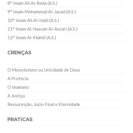
8° Imam Ali Al-Reda (A.S.)
9° Imam Mohammad Al-Jauád (A.S.)
10° Imam Ali Al-Hádi (A.S.)
11° Imam Al-Hassan Al-Ascari (A.S.)
12° Imam Al-Mahdi (A.S.)
CRENÇAS
O Monoteísmo ou Unicidade de Deus
A Profecia
O Imamato
A Justiça
Ressureição, Juízo Final e Eternidade
PRATICAS