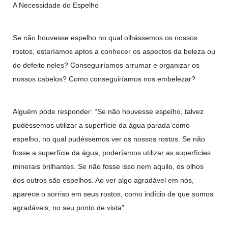
A Necessidade do Espelho
10 DE NOVEMBRO DE 2013
Falecimento do Imam Ali Ibn Al-Hussein
(A.S.)
Se não houvesse espelho no qual olhássemos os nossos
Em nome de Deus, o Clemente, o Misericordioso! Diante da
rostos, estaríamos aptos a conhecer os aspectos da beleza ou
data em que relembramos o martírio do quarto Imam dos
muçulmanos, o Imam Ali Ibn Al-Hussein Ibn Ali Ibn Abi Táleb
do defeito neles? Conseguiríamos arrumar e organizar os
(A.S.), conhecido por “Zein Al-Ábidin” (Formosura
nossos cabelos? Como conseguiríamos nos embelezar?
NOTÍCIAS
Alguém pode responder: “Se não houvesse espelho, talvez
3 DE JULHO DE 2014
pudéssemos utilizar a superfície da água parada como
Centro Islâmico no Brasil recebe o ex-
espelho, no qual pudéssemos ver os nossos rostos. Se não
ministro das Relações Exteriores da
fosse a superfície da água, poderíamos utilizar as superfícies
República Islâmica do Irã
minerais brilhantes. Se não fosse isso nem aquilo, os olhos
Na noite da quinta-feira, 03 de Abril, o Centro Islâmico no
Brasil recebeu em sua sede, em São Paulo, o ex-ministro das
dos outros são espelhos. Ao ver algo agradável em nós,
Relações Exteriores da República Islâmica do Irã, Sr. Kamal
Kharrazi, que encontra-se visitando
aparece o sorriso em seus rostos, como indício de que somos
agradáveis, no seu ponto de vista”.