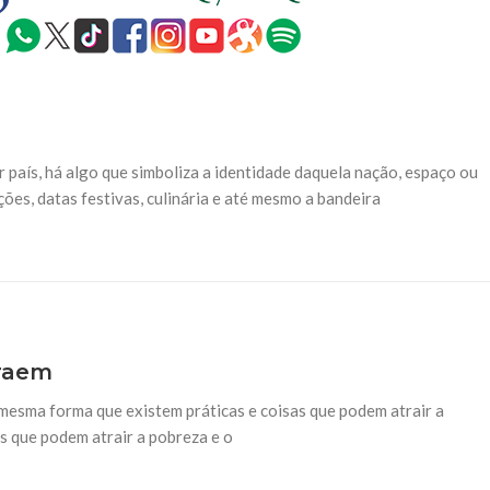
NOTÍCIAS
ssein (A.S.)
3 DE JULHO DE 2014
 Diante da data em que
Centro Islâmico no Bra
lmanos, o Imam Ali Ibn Al-
Relações Exteriores da
or “Zein Al-Ábidin” (Formosura
Na noite da quinta-feira, 03 de 
sede, em São Paulo, o ex-minist
do Irã, Sr. Kamal Kharrazi, que 
 país, há algo que simboliza a identidade daquela nação, espaço ou
ções, datas festivas, culinária e até mesmo a bandeira
traem
esma forma que existem práticas e coisas que podem atrair a
s que podem atrair a pobreza e o