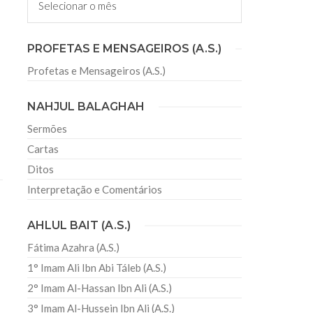
sil recebe o ex-ministro das
PROFETAS E MENSAGEIROS (A.S.)
 República Islâmica do Irã
Profetas e Mensageiros (A.S.)
Abril, o Centro Islâmico no Brasil recebeu em sua
ro das Relações Exteriores da República Islâmica
encontra-se visitando
NAHJUL BALAGHAH
Sermões
Cartas
Ditos
Interpretação e Comentários
AHLUL BAIT (A.S.)
Fátima Azahra (A.S.)
1° Imam Ali Ibn Abi Táleb (A.S.)
2° Imam Al-Hassan Ibn Ali (A.S.)
3° Imam Al-Hussein Ibn Ali (A.S.)