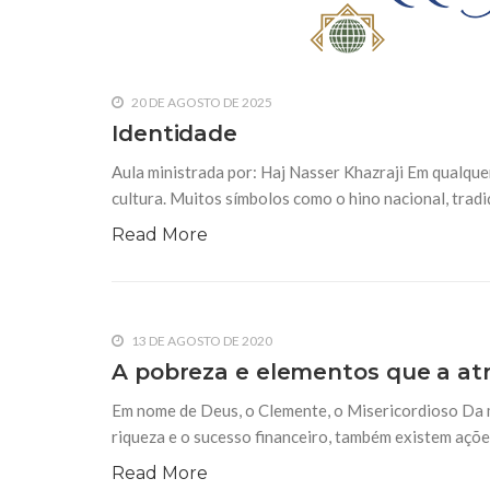
10 DE NOVEMBRO DE 2013
Falecimento do Imam Ali Ibn Al-Hu
Em nome de Deus, o Clemente, o Misericordioso!
relembramos o martírio do quarto Imam dos muçu
Hussein Ibn Ali Ibn Abi Táleb (A.S.), conhecido p
20 DE AGOSTO DE 2025
Identidade
Aula ministrada por: Haj Nasser Khazraji Em qualquer
cultura. Muitos símbolos como o hino nacional, tradi
Read More
13 DE AGOSTO DE 2020
A pobreza e elementos que a a
Em nome de Deus, o Clemente, o Misericordioso Da m
riqueza e o sucesso financeiro, também existem açõe
Read More