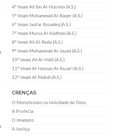
4° Imam Ali Ibn Al-Hussein (A.S.)
5° Imam Mohammad Al-Baqer (A.S.)
6° Imam Jaafar Assadeq (A.S.)
7° Imam Mussa Al-Kadhem (A.S.)
8° Imam Ali Al-Reda (A.S.)
9° Imam Mohammad Al-Jauád (A.S.)
a
10° Imam Ali Al-Hádi (A.S.)
11° Imam Al-Hassan Al-Ascari (A.S.)
12° Imam Al-Mahdi (A.S.)
CRENÇAS
O Monoteísmo ou Unicidade de Deus
A Profecia
O Imamato
a
A Justiça