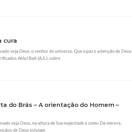
a cura
ado seja Deus, o senhor do universo. Que a paz e a benção de Deus
ficados Ahlul Bait (A.S.), sobre
ita do Brás – A orientação do Homem –
vado seja Deus, na altura de Sua majestade e como Ele merece.
bençãos de Deus estejam