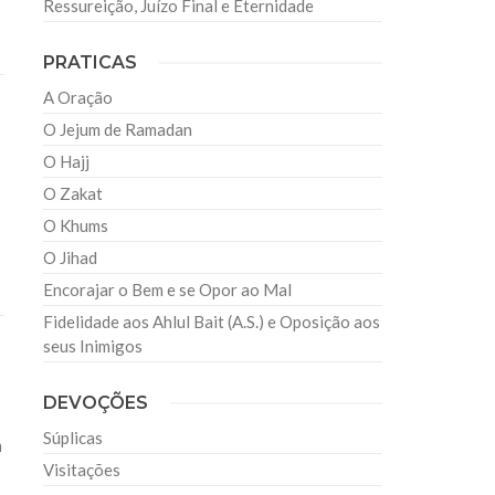
Ressureição, Juízo Final e Eternidade
PRATICAS
A Oração
O Jejum de Ramadan
O Hajj
O Zakat
O Khums
O Jihad
Encorajar o Bem e se Opor ao Mal
Fidelidade aos Ahlul Bait (A.S.) e Oposição aos
seus Inimigos
DEVOÇÕES
Súplicas
m
Visitações