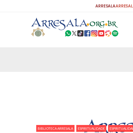
ARRESALA
ARRESAL
25 DE SETEMBRO DE 2010
Carta do Bispo da Flórida ao Pres
Por: Robert Bowan Tradução: Ahmed Ismail (Env
da Igreja Católica, tenente-coronel ex-combaten
verdade ao povo, sr. Presidente, sobre o terrori
terrorismo não
25 DE SETEMBRO DE 2010
As Sementes da Miséria e do Terr
Por: Ahmad Dallal Tradução: Ahmad Ismail Ainda
morte e destruição que abalaram Nova York em 
ter entrado numa guerra cultural e religiosa de 
BIBLIOTECA ARRESALA
ESPIRITUALIDADE
ESPIRITUALIDA