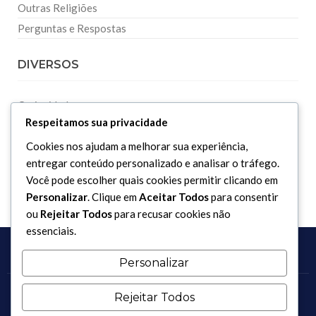
Outras Religiões
Perguntas e Respostas
DIVERSOS
Curiosidades
Respeitamos sua privacidade
Dicionário Islâmico
Cookies nos ajudam a melhorar sua experiência,
Downloads
entregar conteúdo personalizado e analisar o tráfego.
Você pode escolher quais cookies permitir clicando em
Personalizar
. Clique em
Aceitar Todos
para consentir
ou
Rejeitar Todos
para recusar cookies não
essenciais.
Personalizar
Rejeitar Todos
Copyright 2017 - 2026 / Todos os direitos reservados.