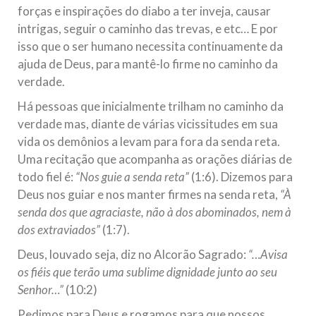
forças e inspirações do diabo a ter inveja, causar
intrigas, seguir o caminho das trevas, e etc… E por
isso que o ser humano necessita continuamente da
ajuda de Deus, para mantê-lo firme no caminho da
verdade.
Há pessoas que inicialmente trilham no caminho da
verdade mas, diante de várias vicissitudes em sua
vida os demônios a levam para fora da senda reta.
Uma recitação que acompanha as orações diárias de
todo fiel é:
“Nos guie a senda reta”
(1:6). Dizemos para
Deus nos guiar e nos manter firmes na senda reta,
“À
senda dos que
agraciaste, não à dos abominados, nem à
dos extraviados”
(1:7).
Deus, louvado seja, diz no Alcorão Sagrado:
“…Avisa
os fiéis que terão uma sublime dignidade junto ao seu
Senhor…”
(10:2)
Pedimos para Deus e rogamos para que nossos