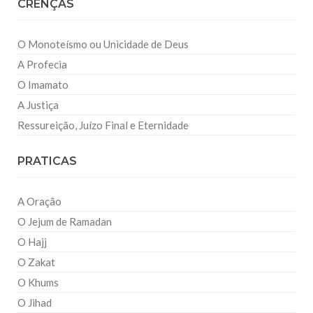
CRENÇAS
O Monoteísmo ou Unicidade de Deus
A Profecia
O Imamato
A Justiça
Ressureição, Juízo Final e Eternidade
PRATICAS
A Oração
O Jejum de Ramadan
O Hajj
O Zakat
O Khums
O Jihad