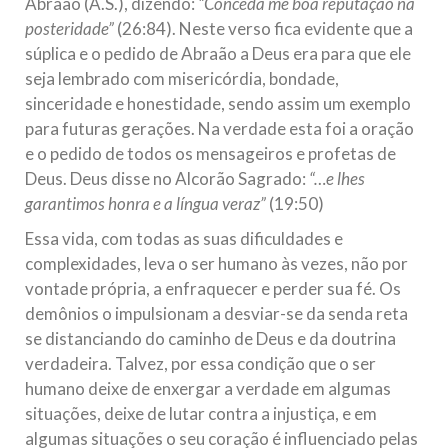
Abraão (A.S.), dizendo:
“Conceda me boa reputação na
posteridade”
(26:84). Neste verso fica evidente que a
súplica e o pedido de Abraão a Deus era para que ele
seja lembrado com misericórdia, bondade,
sinceridade e honestidade, sendo assim um exemplo
para futuras gerações. Na verdade esta foi a oração
e o pedido de todos os mensageiros e profetas de
Deus. Deus disse no Alcorão Sagrado:
“…e lhes
garantimos honra e a língua veraz”
(19:50)
Essa vida, com todas as suas dificuldades e
complexidades, leva o ser humano às vezes, não por
vontade própria, a enfraquecer e perder sua fé. Os
demônios o impulsionam a desviar-se da senda reta
se distanciando do caminho de Deus e da doutrina
verdadeira. Talvez, por essa condição que o ser
humano deixe de enxergar a verdade em algumas
situações, deixe de lutar contra a injustiça, e em
algumas situações o seu coração é influenciado pelas