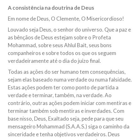
Relações Exteriores da República Islâmica do Irã, Sr. Kamal
A consistência na doutrina de Deus
Kharrazi, que encontra-se visitando
Em nome de Deus, O Clemente, O Misericordioso!
Louvado seja Deus, o senhor do universo. Que a paz e
as bênçãos de Deus estejam sobre o Profeta
Mohammad, sobre seus Ahlul Bait, seus bons
companheiros e sobre todos os que os seguem
verdadeiramente até o dia do juízo final.
Todas as ações do ser humano tem consequências,
sejam elas baseado numa verdade ou numa falsidade.
Estas ações podem ter como ponto de partida a
verdade e terminar, também, na verdade. Ao
contrário, outras ações podem iniciar com mentiras e
terminar também sob mentiras e inverdades. Com
base nisso, Deus, Exaltado seja, pede para que seu
mensageiro Mohammad (S.A.A.S.) siga o caminho da
sinceridade e tenha objetivos verdadeiros. Deus