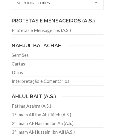
sil recebe o ex-ministro das
PROFETAS E MENSAGEIROS (A.S.)
 República Islâmica do Irã
Profetas e Mensageiros (A.S.)
Abril, o Centro Islâmico no Brasil recebeu em sua
ro das Relações Exteriores da República Islâmica
encontra-se visitando
NAHJUL BALAGHAH
Sermões
Cartas
Ditos
Interpretação e Comentários
AHLUL BAIT (A.S.)
Fátima Azahra (A.S.)
1° Imam Ali Ibn Abi Táleb (A.S.)
2° Imam Al-Hassan Ibn Ali (A.S.)
3° Imam Al-Hussein Ibn Ali (A.S.)