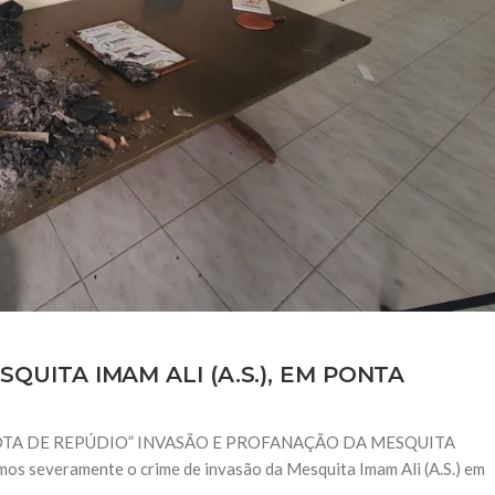
UITA IMAM ALI (A.S.), EM PONTA
so “NOTA DE REPÚDIO” INVASÃO E PROFANAÇÃO DA MESQUITA
 severamente o crime de invasão da Mesquita Imam Ali (A.S.) em