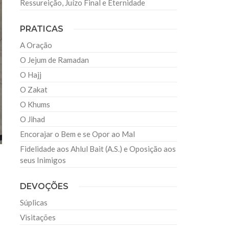
Ressureição, Juízo Final e Eternidade
PRATICAS
A Oração
O Jejum de Ramadan
O Hajj
O Zakat
O Khums
O Jihad
Encorajar o Bem e se Opor ao Mal
Fidelidade aos Ahlul Bait (A.S.) e Oposição aos
seus Inimigos
DEVOÇÕES
Súplicas
Visitações