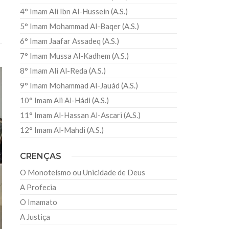
4° Imam Ali Ibn Al-Hussein (A.S.)
5° Imam Mohammad Al-Baqer (A.S.)
6° Imam Jaafar Assadeq (A.S.)
7° Imam Mussa Al-Kadhem (A.S.)
8° Imam Ali Al-Reda (A.S.)
9° Imam Mohammad Al-Jauád (A.S.)
10° Imam Ali Al-Hádi (A.S.)
11° Imam Al-Hassan Al-Ascari (A.S.)
12° Imam Al-Mahdi (A.S.)
CRENÇAS
O Monoteísmo ou Unicidade de Deus
A Profecia
O Imamato
A Justiça