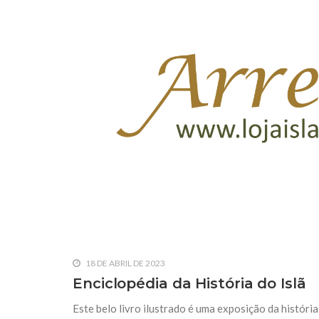
10 DE NOVEMBRO DE 2013
Falecimento do Imam Ali Ibn Al-Hu
Em nome de Deus, o Clemente, o Misericordioso!
relembramos o martírio do quarto Imam dos muçu
Hussein Ibn Ali Ibn Abi Táleb (A.S.), conhecido p
18 DE ABRIL DE 2023
Enciclopédia da História do Islã
Este belo livro ilustrado é uma exposição da história