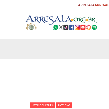
ARRESALA
ARRESAL
25 DE SETEMBRO DE 2010
Carta do Bispo da Flórida ao Pres
Por: Robert Bowan Tradução: Ahmed Ismail (Env
da Igreja Católica, tenente-coronel ex-combaten
verdade ao povo, sr. Presidente, sobre o terrori
terrorismo não
25 DE SETEMBRO DE 2010
As Sementes da Miséria e do Terr
Por: Ahmad Dallal Tradução: Ahmad Ismail Ainda
morte e destruição que abalaram Nova York em 
ter entrado numa guerra cultural e religiosa de 
LAZER E CULTURA
NOTÍCIAS