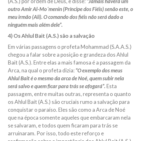
(A.S.) por ordem de Deus, e disse:
“Jamais haverá um
outro Amir Al-Mo´menin (Príncipe dos Fiéis) senão este, o
meu irmão (Ali). O comando dos fiéis não será dado a
ninguém mais além dele”.
4) Os Ahlul Bait (A.S.) são a salvação
Em várias passagens o profeta Mohammad (S.A.A.S.)
chegou a falar sobre a posição e grandeza dos Ahlul
Bait (A.S.). Entre elas a mais famosa é a passagem da
Arca, na qual o profeta dizia:
“O exemplo dos meus
Ahlul Bait é o mesmo da arca de Noé, quem subir nela
será salvo e quem ficar para trás se afogará”.
Esta
passagem, entre muitas outras, representa o quanto
os Ahlul Bait (A.S.) são cruciais rumo a salvação para
conquistar o paraíso. Eles são como a Arca de Noé
que na época somente aqueles que embarcaram nela
se salvaram, e todos quem ficaram para trás se
arruinaram. Por isso, todo este reforço e