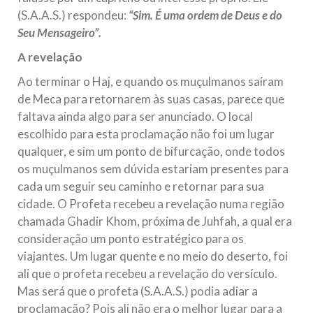
(S.A.A.S.) respondeu:
“Sim. É uma ordem de Deus e do
Seu Mensageiro”.
A revelação
Ao terminar o Haj, e quando os muçulmanos saíram
de Meca para retornarem às suas casas, parece que
faltava ainda algo para ser anunciado. O local
escolhido para esta proclamação não foi um lugar
qualquer, e sim um ponto de bifurcação, onde todos
os muçulmanos sem dúvida estariam presentes para
cada um seguir seu caminho e retornar para sua
cidade. O Profeta recebeu a revelação numa região
chamada Ghadir Khom, próxima de Juhfah, a qual era
consideração um ponto estratégico para os
viajantes. Um lugar quente e no meio do deserto, foi
ali que o profeta recebeu a revelação do versículo.
Mas será que o profeta (S.A.A.S.) podia adiar a
proclamação? Pois ali não era o melhor lugar para a