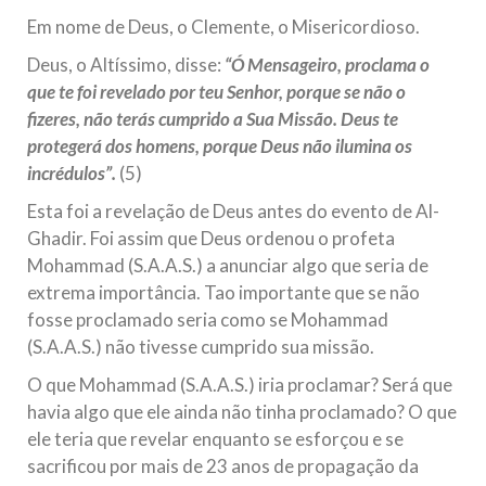
todos os irmãos e irmãs um novo
Em nome de Deus, o Clemente, o Misericordioso.
10 DE NOVEMBRO DE 2013
Deus, o Altíssimo, disse:
“Ó Mensageiro, proclama o
Falecimento do Imam Ali Ibn Al-Hussein
que te foi revelado por teu Senhor, porque se não o
(A.S.)
fizeres, não terás cumprido a Sua Missão. Deus te
Em nome de Deus, o Clemente, o Misericordioso! Diante da
protegerá dos homens, porque Deus não ilumina os
data em que relembramos o martírio do quarto Imam dos
incrédulos”.
(5)
muçulmanos, o Imam Ali Ibn Al-Hussein Ibn Ali Ibn Abi Táleb
(A.S.), conhecido por “Zein Al-Ábidin” (Formosura
Esta foi a revelação de Deus antes do evento de Al-
Ghadir. Foi assim que Deus ordenou o profeta
NOTÍCIAS
Mohammad (S.A.A.S.) a anunciar algo que seria de
3 DE JULHO DE 2014
extrema importância. Tao importante que se não
Centro Islâmico no Brasil recebe o ex-
fosse proclamado seria como se Mohammad
ministro das Relações Exteriores da
(S.A.A.S.) não tivesse cumprido sua missão.
República Islâmica do Irã
O que Mohammad (S.A.A.S.) iria proclamar? Será que
Na noite da quinta-feira, 03 de Abril, o Centro Islâmico no
havia algo que ele ainda não tinha proclamado? O que
Brasil recebeu em sua sede, em São Paulo, o ex-ministro das
Relações Exteriores da República Islâmica do Irã, Sr. Kamal
ele teria que revelar enquanto se esforçou e se
Kharrazi, que encontra-se visitando
sacrificou por mais de 23 anos de propagação da