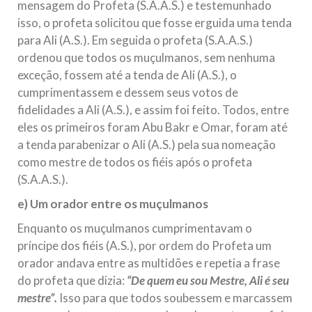
mensagem do Profeta (S.A.A.S.) e testemunhado
isso, o profeta solicitou que fosse erguida uma tenda
para Ali (A.S.). Em seguida o profeta (S.A.A.S.)
ordenou que todos os muçulmanos, sem nenhuma
exceção, fossem até a tenda de Ali (A.S.), o
cumprimentassem e dessem seus votos de
fidelidades a Ali (A.S.), e assim foi feito. Todos, entre
eles os primeiros foram Abu Bakr e Omar, foram até
a tenda parabenizar o Ali (A.S.) pela sua nomeação
como mestre de todos os fiéis após o profeta
(S.A.A.S.).
e) Um orador entre os muçulmanos
Enquanto os muçulmanos cumprimentavam o
príncipe dos fiéis (A.S.), por ordem do Profeta um
orador andava entre as multidões e repetia a frase
do profeta que dizia:
“De quem eu sou Mestre, Ali é seu
mestre”.
Isso para que todos soubessem e marcassem