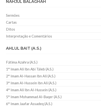
NAHJUL BALAGHAH
Sermões
Cartas
Ditos
Interpretação e Comentários
AHLUL BAIT (A.S.)
Fátima Azahra (A.S.)
1° Imam Ali Ibn Abi Táleb (A.S.)
2° Imam Al-Hassan Ibn Ali (A.S.)
3° Imam Al-Hussein Ibn Ali (A.S.)
4° Imam Ali Ibn Al-Hussein (A.S.)
5° Imam Mohammad Al-Baqer (A.S.)
6° Imam Jaafar Assadeq (A.S.)