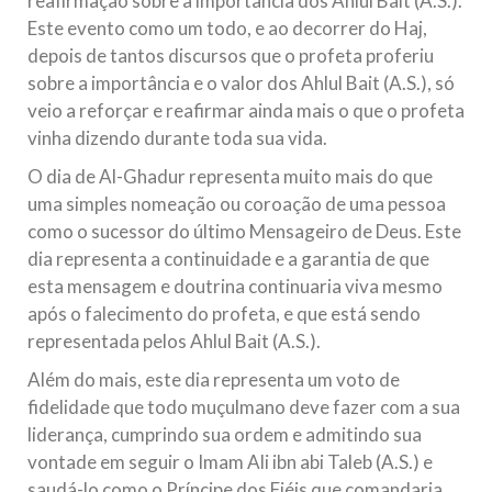
reafirmação sobre a importância dos Ahlul Bait (A.S.).
Este evento como um todo, e ao decorrer do Haj,
depois de tantos discursos que o profeta proferiu
sobre a importância e o valor dos Ahlul Bait (A.S.), só
veio a reforçar e reafirmar ainda mais o que o profeta
vinha dizendo durante toda sua vida.
O dia de Al-Ghadur representa muito mais do que
uma simples nomeação ou coroação de uma pessoa
como o sucessor do último Mensageiro de Deus. Este
dia representa a continuidade e a garantia de que
esta mensagem e doutrina continuaria viva mesmo
após o falecimento do profeta, e que está sendo
representada pelos Ahlul Bait (A.S.).
Além do mais, este dia representa um voto de
fidelidade que todo muçulmano deve fazer com a sua
liderança, cumprindo sua ordem e admitindo sua
vontade em seguir o Imam Ali ibn abi Taleb (A.S.) e
saudá-lo como o Príncipe dos Fiéis que comandaria