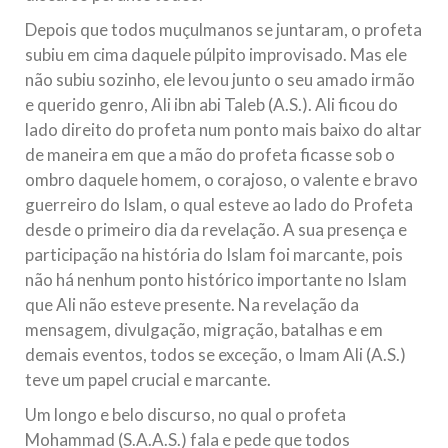
Depois que todos muçulmanos se juntaram, o profeta
subiu em cima daquele púlpito improvisado. Mas ele
não subiu sozinho, ele levou junto o seu amado irmão
e querido genro, Ali ibn abi Taleb (A.S.). Ali ficou do
lado direito do profeta num ponto mais baixo do altar
de maneira em que a mão do profeta ficasse sob o
ombro daquele homem, o corajoso, o valente e bravo
guerreiro do Islam, o qual esteve ao lado do Profeta
desde o primeiro dia da revelação. A sua presença e
participação na história do Islam foi marcante, pois
não há nenhum ponto histórico importante no Islam
que Ali não esteve presente. Na revelação da
mensagem, divulgação, migração, batalhas e em
demais eventos, todos se exceção, o Imam Ali (A.S.)
teve um papel crucial e marcante.
Um longo e belo discurso, no qual o profeta
Mohammad (S.A.A.S.) fala e pede que todos