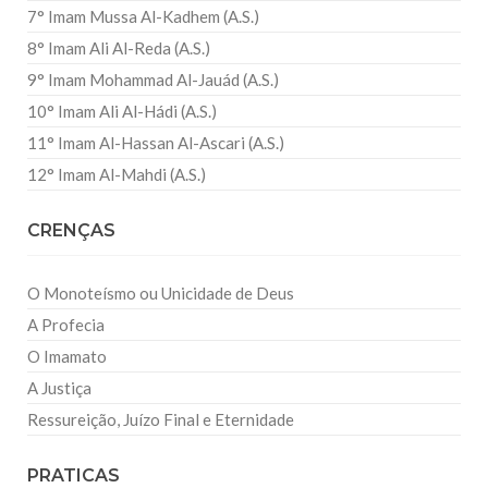
7° Imam Mussa Al-Kadhem (A.S.)
8° Imam Ali Al-Reda (A.S.)
9° Imam Mohammad Al-Jauád (A.S.)
10° Imam Ali Al-Hádi (A.S.)
11° Imam Al-Hassan Al-Ascari (A.S.)
12° Imam Al-Mahdi (A.S.)
CRENÇAS
O Monoteísmo ou Unicidade de Deus
A Profecia
O Imamato
A Justiça
Ressureição, Juízo Final e Eternidade
PRATICAS