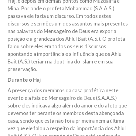
Haj, e depois em demais pontos como Muzdalifa e
Mina. Por onde o profeta Mohammad (S.A.A.S.)
passava ele fazia um discurso. Em todos estes
discursos e sermões um dos assuntos mais presentes
nas palavras do Mensageiro de Deus era expor a
posição e a grandeza dos Ahlul Bait (A.S.). O profeta
falou sobre eles em todos os seus discursos
apontando a importância e a influência que os Ahlul
Bait (A.S.) teriam na doutrina do Islam e em sua
preservação.
Durante o Haj
A presença dos membros da casa profética neste
evento e a fala do Mensageiro de Deus (S.A.A.S.)
sobre eles indicava algo além do amor e do afeto que
devemos ter perante os membros desta abençoada
casa, sendo que esta não foi a primeira nem a última
vez que ele falou a respeito da importância dos Ahlul
Bait (A.S.). O livro sagado de Deus está repleto de