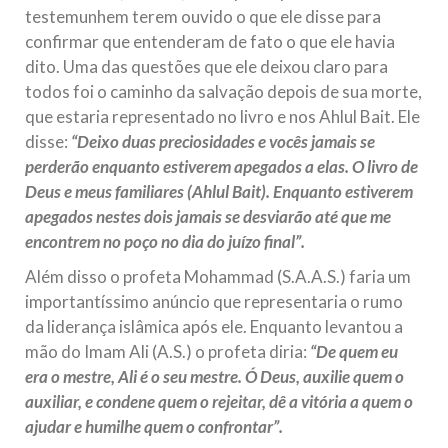
testemunhem terem ouvido o que ele disse para
confirmar que entenderam de fato o que ele havia
dito. Uma das questões que ele deixou claro para
todos foi o caminho da salvação depois de sua morte,
que estaria representado no livro e nos Ahlul Bait. Ele
disse:
“Deixo duas preciosidades e vocês jamais se
perderão enquanto estiverem apegados a elas. O livro de
Deus e meus familiares (Ahlul Bait). Enquanto estiverem
apegados nestes dois jamais se desviarão até que me
encontrem no poço no dia do juízo final”.
Além disso o profeta Mohammad (S.A.A.S.) faria um
importantíssimo anúncio que representaria o rumo
da liderança islâmica após ele. Enquanto levantou a
mão do Imam Ali (A.S.) o profeta diria:
“De quem eu
era o mestre, Ali é o seu mestre. Ó Deus, auxilie quem o
auxiliar, e condene quem o rejeitar, dê a vitória a quem o
ajudar e humilhe quem o confrontar”.