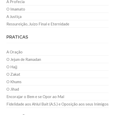
A Profecia
O Imamato
A Justiça
Ressureição, Juízo Final e Eternidade
PRATICAS
A Oração
O Jejum de Ramadan
O Hajj
O Zakat
O Khums
O Jihad
Encorajar o Bem e se Opor ao Mal
Fidelidade aos Ahlul Bait (A.S.) e Oposição aos seus Inimigos