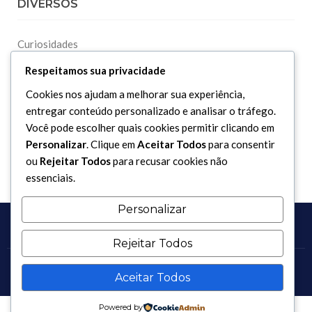
DIVERSOS
Curiosidades
Dicionário Islâmico
Respeitamos sua privacidade
Downloads
Cookies nos ajudam a melhorar sua experiência,
entregar conteúdo personalizado e analisar o tráfego.
Você pode escolher quais cookies permitir clicando em
Personalizar
. Clique em
Aceitar Todos
para consentir
ou
Rejeitar Todos
para recusar cookies não
essenciais.
Personalizar
Rejeitar Todos
Copyright 2017 - 2026 / Todos os direitos reservados.
Aceitar Todos
Powered by