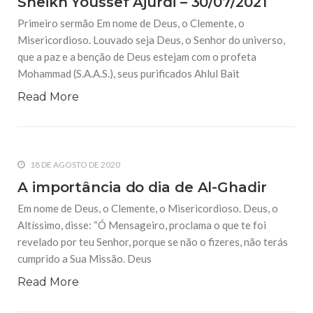
Sheikh Youssef Ajurdi – 30/07/2021
10 DE NOVEMBRO DE 2013
Primeiro sermão Em nome de Deus, o Clemente, o
Falecimento do Imam Ali Ibn Al-Hussein
(A.S.)
Misericordioso. Louvado seja Deus, o Senhor do universo,
Em nome de Deus, o Clemente, o Misericordioso! Diante da
que a paz e a benção de Deus estejam com o profeta
data em que relembramos o martírio do quarto Imam dos
muçulmanos, o Imam Ali Ibn Al-Hussein Ibn Ali Ibn Abi Táleb
Mohammad (S.A.A.S.), seus purificados Ahlul Bait
(A.S.), conhecido por “Zein Al-Ábidin” (Formosura
Read More
NOTÍCIAS
3 DE JULHO DE 2014
Centro Islâmico no Brasil recebe o ex-
18 DE AGOSTO DE 2020
ministro das Relações Exteriores da
República Islâmica do Irã
A importância do dia de Al-Ghadir
Na noite da quinta-feira, 03 de Abril, o Centro Islâmico no
Brasil recebeu em sua sede, em São Paulo, o ex-ministro das
Em nome de Deus, o Clemente, o Misericordioso. Deus, o
Relações Exteriores da República Islâmica do Irã, Sr. Kamal
Altíssimo, disse: “Ó Mensageiro, proclama o que te foi
Kharrazi, que encontra-se visitando
revelado por teu Senhor, porque se não o fizeres, não terás
cumprido a Sua Missão. Deus
Read More