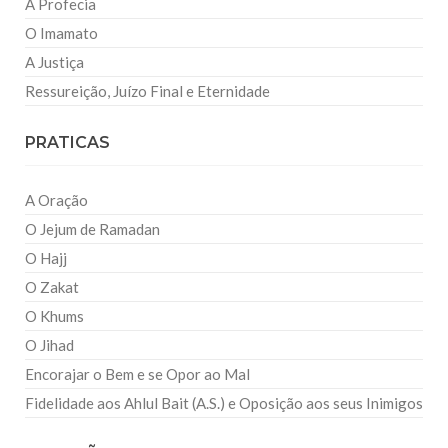
A Profecia
O Imamato
A Justiça
Ressureição, Juízo Final e Eternidade
PRATICAS
A Oração
O Jejum de Ramadan
O Hajj
O Zakat
O Khums
O Jihad
Encorajar o Bem e se Opor ao Mal
Fidelidade aos Ahlul Bait (A.S.) e Oposição aos seus Inimigos