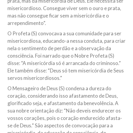
prata, mas da misericórdia de Deus. Ele necessita ser
misericordioso. Consegue viver sem o ouro e prata,
mas não consegue ficar sem a misericórdia e o
arrependimento”.
O Profeta (S) convocava a sua comunidade para ser
misericordiosa, educando-a nessa conduta, para criar
nela o sentimento de perdão e a observação da
consciência. Foi narrado que o Nobre Profeta (S)
disse: “A misericórdia só é arrancada do criminoso.”
Ele também disse: “Deus só tem misericórdia de Seus
servos misericordiosos.”
O Mensageiro de Deus (S) condena a dureza do
coração, considerando isso afastamento de Deus,
glorificado seja, e afastamento da benevolência. A
sua nobre orientação diz: “Não deveis endurecer os
vossos corações, pois o coração endurecido afasta-
se de Deus.” São aspectos de convocação para a
misericórdia, da educação da consciência, do