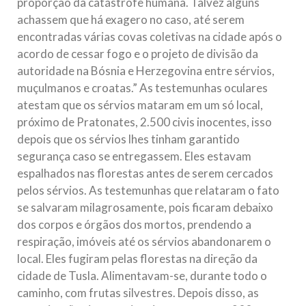
proporção da catástrofe humana. Talvez alguns
achassem que há exagero no caso, até serem
encontradas várias covas coletivas na cidade após o
acordo de cessar fogo e o projeto de divisão da
autoridade na Bósnia e Herzegovina entre sérvios,
muçulmanos e croatas.” As testemunhas oculares
atestam que os sérvios mataram em um só local,
próximo de Pratonates, 2.500 civis inocentes, isso
depois que os sérvios lhes tinham garantido
segurança caso se entregassem. Eles estavam
espalhados nas florestas antes de serem cercados
pelos sérvios. As testemunhas que relataram o fato
se salvaram milagrosamente, pois ficaram debaixo
dos corpos e órgãos dos mortos, prendendo a
respiração, imóveis até os sérvios abandonarem o
local. Eles fugiram pelas florestas na direção da
cidade de Tusla. Alimentavam-se, durante todo o
caminho, com frutas silvestres. Depois disso, as