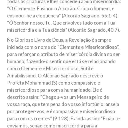
todas as criaturas e lhes concedeu a Sua misericórdia:
“O Clemente. Ensinou o Alcorão. Criou o homem, e
ensinou-lhe a eloquência” (Alcorão Sagrado, 55:1-4).
“Ó Senhor nosso, Tu, Que envolves tudo com a Tua
misericórdia e a Tua ciência” (Alcorão Sagrado, 40:7).
No Glorioso Livro de Deus, a Revelação é sempre
iniciada com o nome do “Clemente e Misericordioso”,
para reforçar o atributo de misericórdia divina no ser
humano, fazendo-o sentir que está se relacionando
com o Clemente e Misericordioso, Sutil e
Amabilíssimo. O Alcorão Sagrado descreve o
Profeta Mohammad (S) como compassivo e
misericordioso para com a humanidade. Ele é
descrito assim: “Chegou-vos um Mensageiro de
vossa raça, que tem pena do vosso infortúnio, anseia
por proteger-vos, e é compassivo e misericordioso
para com os crentes” (9:128); E ainda assim: “E não te
enviamos, senão como misericórdia para a