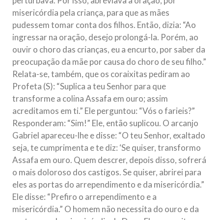
perturbava. Por isso, abreviava a oração, por
misericórdia pela criança, para que as mães
pudessem tomar conta dos filhos. Então, dizia: “Ao
ingressar na oração, desejo prolongá-la. Porém, ao
ouvir o choro das crianças, eu a encurto, por saber da
preocupação da mãe por causa do choro de seu filho.”
Relata-se, também, que os coraixitas pediram ao
Profeta (S): “Suplica a teu Senhor para que
transforme a colina Assafa em ouro; assim
acreditamos em ti.” Ele perguntou: “Vós o farieis?”
Responderam: “Sim!” Ele, então suplicou. O arcanjo
Gabriel apareceu-lhe e disse: “O teu Senhor, exaltado
seja, te cumprimenta e te diz: ‘Se quiser, transformo
Assafa em ouro. Quem descrer, depois disso, sofrerá
o mais doloroso dos castigos. Se quiser, abrirei para
eles as portas do arrependimento e da misericórdia.”
Ele disse: “Prefiro o arrependimento e a
misericórdia.” O homem não necessita do ouro e da