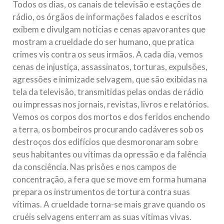
Todos os dias, os canais de televisão e estações de
10 DE NOVEMBRO DE 2013
rádio, os órgãos de informações falados e escritos
Falecimento do Imam Ali Ibn Al-Hussein
exibem e divulgam notícias e cenas apavorantes que
(A.S.)
mostram a crueldade do ser humano, que pratica
Em nome de Deus, o Clemente, o Misericordioso! Diante da
crimes vis contra os seus irmãos. A cada dia, vemos
data em que relembramos o martírio do quarto Imam dos
muçulmanos, o Imam Ali Ibn Al-Hussein Ibn Ali Ibn Abi Táleb
cenas de injustiça, assassinatos, torturas, expulsões,
(A.S.), conhecido por “Zein Al-Ábidin” (Formosura
agressões e inimizade selvagem, que são exibidas na
tela da televisão, transmitidas pelas ondas de rádio
NOTÍCIAS
ou impressas nos jornais, revistas, livros e relatórios.
3 DE JULHO DE 2014
Vemos os corpos dos mortos e dos feridos enchendo
Centro Islâmico no Brasil recebe o ex-
a terra, os bombeiros procurando cadáveres sob os
ministro das Relações Exteriores da
destroços dos edifícios que desmoronaram sobre
República Islâmica do Irã
seus habitantes ou vítimas da opressão e da falência
Na noite da quinta-feira, 03 de Abril, o Centro Islâmico no
da consciência. Nas prisões e nos campos de
Brasil recebeu em sua sede, em São Paulo, o ex-ministro das
concentração, a fera que se move em forma humana
Relações Exteriores da República Islâmica do Irã, Sr. Kamal
Kharrazi, que encontra-se visitando
prepara os instrumentos de tortura contra suas
vítimas. A crueldade torna-se mais grave quando os
cruéis selvagens enterram as suas vítimas vivas.