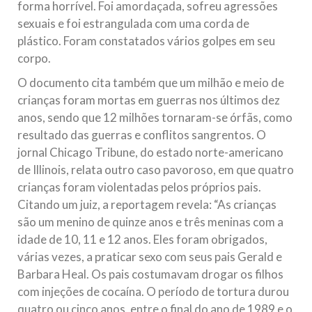
forma horrível. Foi amordaçada, sofreu agressões
sexuais e foi estrangulada com uma corda de
plástico. Foram constatados vários golpes em seu
corpo.
O documento cita também que um milhão e meio de
crianças foram mortas em guerras nos últimos dez
anos, sendo que 12 milhões tornaram-se órfãs, como
resultado das guerras e conflitos sangrentos. O
jornal Chicago Tribune, do estado norte-americano
de Illinois, relata outro caso pavoroso, em que quatro
crianças foram violentadas pelos próprios pais.
Citando um juiz, a reportagem revela: “As crianças
são um menino de quinze anos e três meninas com a
idade de 10, 11 e 12 anos. Eles foram obrigados,
várias vezes, a praticar sexo com seus pais Gerald e
Barbara Heal. Os pais costumavam drogar os filhos
com injeções de cocaína. O período de tortura durou
quatro ou cinco anos, entre o final do ano de 1989 e o