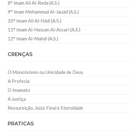
8° Imam Ali Al-Reda (A.S.)
9° Imam Mohammad Al-Jauád (A.S.)
10° Imam Ali Al-Hádi (A.S.)
11° Imam Al-Hassan Al-Ascari (A.S.)
12° Imam Al-Mahdi (A.S.)
CRENÇAS
O Monoteísmo ou Unicidade de Deus
A Profecia
O Imamato
A Justiça
Ressureição, Juízo Final e Eternidade
PRATICAS