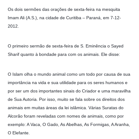
Relações Exteriores da República Islâmica do Irã, Sr. Kamal
Kharrazi, que encontra-se visitando
Os dois sermões das orações de sexta-feira na mesquita
Imam Ali (A.S.), na cidade de Curitiba – Paraná, em 7-12-
2012.
O primeiro sermão de sexta-feira de S. Eminência o Sayed
Sharif quanto à bondade para com os animais. Ele disse:
O Islam olha o mundo animal como um todo por causa de sua
importância na vida e sua utilidade para os seres humanos e
por ser um dos importantes sinais do Criador e uma maravilha
de Sua Autoria. Por isso, muito se fala sobre os direitos dos
animais em muitas áreas da lei islâmica. Várias Suratas do
Alcorão foram reveladas com nomes de animais, como por
exemplo: A Vaca, O Gado, As Abelhas, As Formigas, A Aranha,
O Elefante.