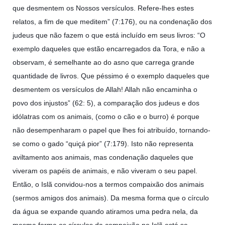
que desmentem os Nossos versículos. Refere-lhes estes
relatos, a fim de que meditem” (7:176), ou na condenação dos
judeus que não fazem o que está incluído em seus livros: “O
exemplo daqueles que estão encarregados da Tora, e não a
observam, é semelhante ao do asno que carrega grande
quantidade de livros. Que péssimo é o exemplo daqueles que
desmentem os versículos de Allah! Allah não encaminha o
povo dos injustos” (62: 5), a comparação dos judeus e dos
idólatras com os animais, (como o cão e o burro) é porque
não desempenharam o papel que lhes foi atribuído, tornando-
se como o gado “quiçá pior” (7:179). Isto não representa
aviltamento aos animais, mas condenação daqueles que
viveram os papéis de animais, e não viveram o seu papel.
Então, o Islã convidou-nos a termos compaixão dos animais
(sermos amigos dos animais). Da mesma forma que o círculo
da água se expande quando atiramos uma pedra nela, da