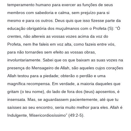
temperamento humano para exercer as funções de seus
membros com sabedoria e calma, sem prejuízo para si
mesmo e para os outros. Deus quis que isso fizesse parte da
educação obrigatória dos muçulmanos com o Profeta (S): “Ó
crentes, não altereis as vossas vozes acima da voz do
Profeta, nem lhe faleis em voz alta, como fazeis entre vós,
para não tornardes sem efeito as vossas obras,
involuntariamente. Sabei que os que baixam as suas vozes na
presença do Mensageiro de Allah, são aqueles cujos corações
Allah testou para a piedade; obterão o perdão e uma
magnífica recompensa. Em verdade, a maioria daqueles que
gritam (o teu nome), do lado de fora dos (teus) aposentos, é
insensata. Mas, se aguardassem pacientemente, até que tu
saísses ao seu encontro, seria muito melhor para eles. Allah é
Indulgente, Misericordiosíssimo” (49:2-5).