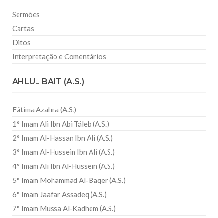
Sermões
Cartas
Ditos
Interpretação e Comentários
AHLUL BAIT (A.S.)
Fátima Azahra (A.S.)
1° Imam Ali Ibn Abi Táleb (A.S.)
2° Imam Al-Hassan Ibn Ali (A.S.)
3° Imam Al-Hussein Ibn Ali (A.S.)
4° Imam Ali Ibn Al-Hussein (A.S.)
5° Imam Mohammad Al-Baqer (A.S.)
6° Imam Jaafar Assadeq (A.S.)
7° Imam Mussa Al-Kadhem (A.S.)