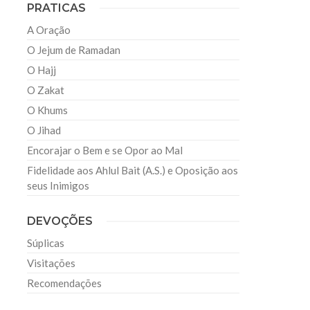
PRATICAS
A Oração
O Jejum de Ramadan
O Hajj
O Zakat
O Khums
O Jihad
Encorajar o Bem e se Opor ao Mal
Fidelidade aos Ahlul Bait (A.S.) e Oposição aos
seus Inimigos
DEVOÇÕES
Súplicas
Visitações
Recomendações