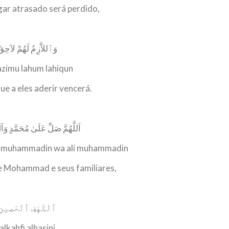
ar atrasado será perdido,
وَٱللاَّزِمُ لَهُمْ لاَحِق
azimu lahum lahiqun
ue a eles aderir vencerá.
اَللَّهُمَّ صَلِّ عَلَىٰ مُحَمَّدٍ وَآ
ala muhammadin wa ali muhammadin
e Mohammad e seus familiares,
ٱلْكَهْفِ ٱلْحَصِينِ
alkahfi alhasini