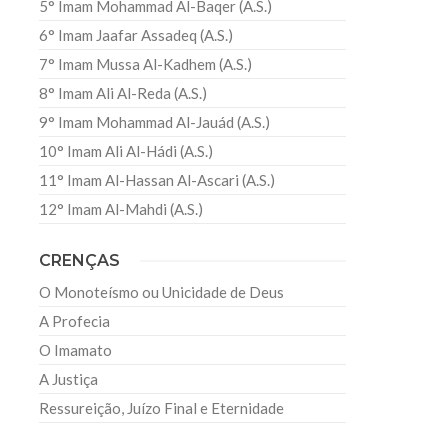
5° Imam Mohammad Al-Baqer (A.S.)
6° Imam Jaafar Assadeq (A.S.)
7° Imam Mussa Al-Kadhem (A.S.)
8° Imam Ali Al-Reda (A.S.)
9° Imam Mohammad Al-Jauád (A.S.)
10° Imam Ali Al-Hádi (A.S.)
11° Imam Al-Hassan Al-Ascari (A.S.)
12° Imam Al-Mahdi (A.S.)
CRENÇAS
O Monoteísmo ou Unicidade de Deus
A Profecia
O Imamato
A Justiça
Ressureição, Juízo Final e Eternidade