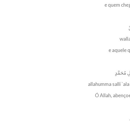
e quem cheg
ٌ
wall
e aquele q
لِ مُحَمَّدٍ
allahumma salli `
Ó Allah, abenço