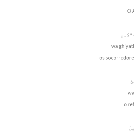
O 
ْتَكِينِ
wa ghiyat
os socorredore
نَ
wa
o re
ينَ