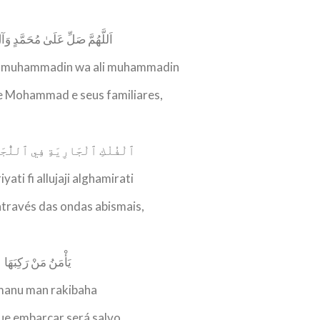
اَللَّهُمَّ صَلِّ عَلَىٰ مُحَمَّدٍ وَآ
ala muhammadin wa ali muhammadin
e Mohammad e seus familiares,
ٱلْفُلْكِ ٱلْجَارِيَةِ فِي ٱللُّجَج
riyati fi allujaji alghamirati
através das ondas abismais,
يَأْمَنُ مَنْ رَكِبَهَا
manu man rakibaha
ue embarcar será salvo,