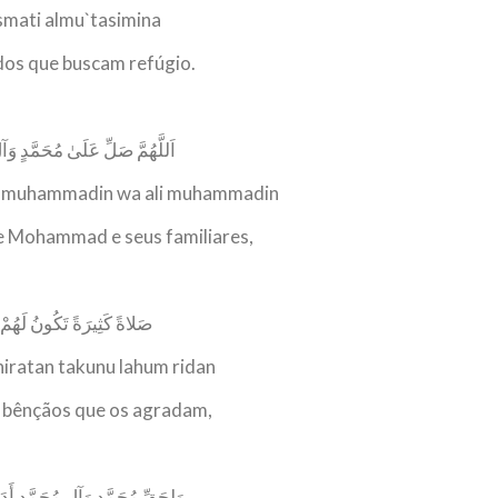
smati almu`tasimina
 dos que buscam refúgio.
اَللَّهُمَّ صَلِّ عَلَىٰ مُحَمَّدٍ وَآ
ala muhammadin wa ali muhammadin
e Mohammad e seus familiares,
صَلاةً كَثِيرَةً تَكُونُ لَهُمْ
hiratan takunu lahum ridan
 bênçãos que os agradam,
وَلِحَقِّ مُحَمَّدٍ وَآلِ مُحَمَّدٍ أَد