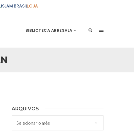
L
ISLAM BRASIL
LOJA
BIBLIOTECA ARRESALA
AN
ções Sobre o Conflito
 presente artigo resume as principais
s atentados de 11 de setembro e a subseqüente
stão. As Raízes do Conflito Os atentados a Nova
nício de Muharam
ARQUIVOS
 Misericordioso! O Centro Islâmico no Brasil
Arquivos
ela chegada no ano novo muçulmano de 1435
irmãos e irmãs um novo