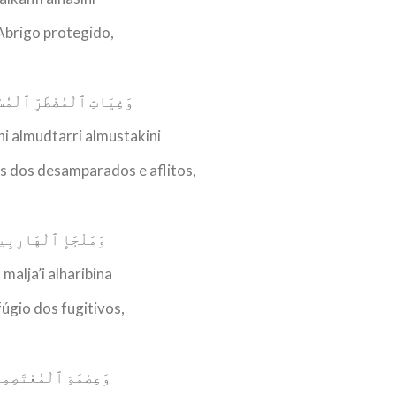
Abrigo protegido,
وَغِيَاثِ ٱلْمُضْطَرِّ ٱلْمُس
hi almudtarri almustakini
s dos desamparados e aflitos,
وَمَلْجَإِ ٱلْهَارِبِي
 malja’i alharibina
fúgio dos fugitivos,
وَعِصْمَةِ ٱلْمُعْتَصِمِ