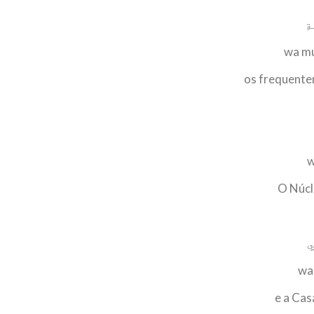
ةِ
wa mu
os frequentem
w
O Núcl
ِ
wa 
e a Cas