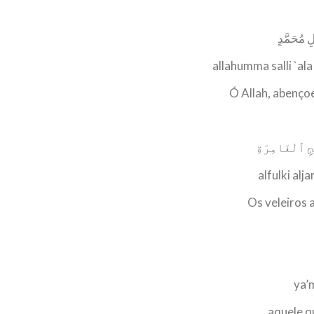
لِ مُحَمَّدٍ
allahumma salli `
Ó Allah, abenço
ِ ٱلْغَامِرَةِ
alfulki alja
Os veleiros 
ya’
aquele q