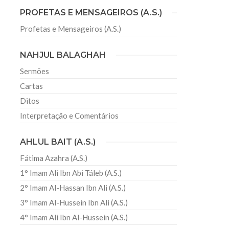
PROFETAS E MENSAGEIROS (A.S.)
Profetas e Mensageiros (A.S.)
sil recebe o ex-ministro das
 República Islâmica do Irã
NAHJUL BALAGHAH
Abril, o Centro Islâmico no Brasil recebeu em sua
ro das Relações Exteriores da República Islâmica
Sermões
encontra-se visitando
Cartas
Ditos
Interpretação e Comentários
AHLUL BAIT (A.S.)
Fátima Azahra (A.S.)
1° Imam Ali Ibn Abi Táleb (A.S.)
2° Imam Al-Hassan Ibn Ali (A.S.)
3° Imam Al-Hussein Ibn Ali (A.S.)
4° Imam Ali Ibn Al-Hussein (A.S.)