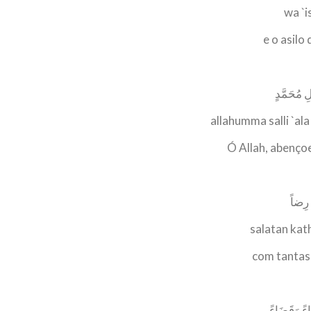
wa `i
e o asilo
لِ مُحَمَّدٍ
allahumma salli `
Ó Allah, abenço
 رِضاً
salatan kat
com tantas
َاءً وَقَضَاءً