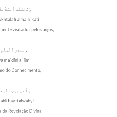
وَمُخْتَلَفِ ٱلْمَلاَئِكَ
khtalafi almala’ikati
ente visitados pelos anjos,
وَمَعْدِنِ ٱلْعِلْمِ
a ma`dini al`ilmi
eo do Conhecimento,
وَأَهْلِ بَيْتِ ٱلْوَحْي
ahli bayti alwahyi
a da Revelação Divina.