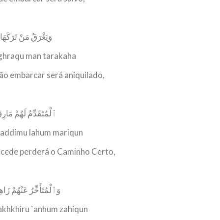
وَيَغْرَقُ مَنْ تَرَكَهَا
ghraqu man tarakaha
ão embarcar será aniquilado,
ٱلْمُتَقَدِّمُ لَهُمْ مَارِ
addimu lahum mariqun
ecede perderá o Caminho Certo,
وَٱلْمُتَأَخِّرُ عَنْهُمْ زَاه
akhkhiru `anhum zahiqun