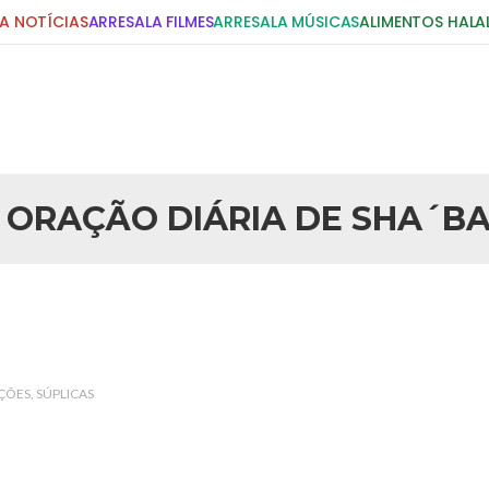
A NOTÍCIAS
ARRESALA FILMES
ARRESALA MÚSICAS
ALIMENTOS HALA
DIGITE E PRESSIONE ENTER!
POSTS RECENTES
 ORAÇÃO DIÁRIA DE SHA´B
25 DE SETEMBRO DE 2010
idente Bush
Necessárias Considera
iada por Robert Bowan, Bispo
Por: Ahmed Ismail Introdução O
te) Senhor presidente: Conte a
considerações do autor sobre o
smo. Se os mitos acerca do
agressão americana ao Afegani
5 DE NOVEMBRO DE 2013
or
Ano Novo Islâmico e I
ÇÕES
SÚPLICAS
 aturdido pelas imagens de
Em nome de Deus, O Clemente, O
11 de setembro, o mundo parece
parabeniza a nação islâmica p
magnitude. Mais
Hejrita. Desejamos a todos os 