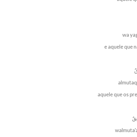
wa ya
e aquele que n
قٌ
almutaq
aquele que os pr
ِقٌ
walmuta’