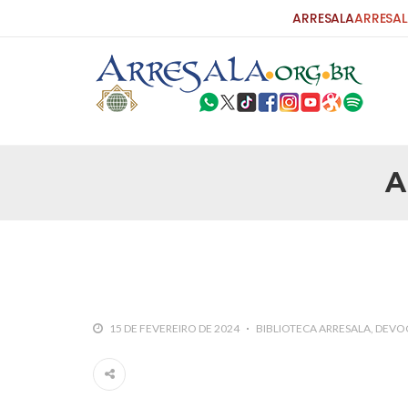
ARRESALA
ARRESAL
A
25 DE SETEMBRO DE 2010
Carta do Bispo da Flórida ao Pres
Por: Robert Bowan Tradução: Ahmed Ismail (Env
da Igreja Católica, tenente-coronel ex-combaten
verdade ao povo, sr. Presidente, sobre o terrori
terrorismo não
25 DE SETEMBRO DE 2010
As Sementes da Miséria e do Terr
15 DE FEVEREIRO DE 2024
BIBLIOTECA ARRESALA
DEVO
Por: Ahmad Dallal Tradução: Ahmad Ismail Ainda
morte e destruição que abalaram Nova York em 
ter entrado numa guerra cultural e religiosa de 