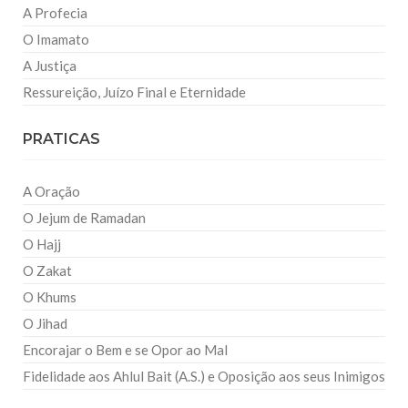
A Profecia
O Imamato
A Justiça
Ressureição, Juízo Final e Eternidade
PRATICAS
A Oração
O Jejum de Ramadan
O Hajj
O Zakat
O Khums
O Jihad
Encorajar o Bem e se Opor ao Mal
Fidelidade aos Ahlul Bait (A.S.) e Oposição aos seus Inimigos