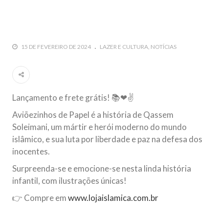
10 DE NOVEMBRO DE 2013
Falecimento do Imam Ali Ibn Al-Hussein
(A.S.)
Em nome de Deus, o Clemente, o Misericordioso! Diante da
15 DE FEVEREIRO DE 2024
LAZER E CULTURA
NOTÍCIAS
data em que relembramos o martírio do quarto Imam dos
muçulmanos, o Imam Ali Ibn Al-Hussein Ibn Ali Ibn Abi Táleb
(A.S.), conhecido por “Zein Al-Ábidin” (Formosura
NOTÍCIAS
Lançamento e frete grátis! 📚❤✌
3 DE JULHO DE 2014
Aviõezinhos de Papel é a história de Qassem
Centro Islâmico no Brasil recebe o ex-
Soleimani, um mártir e herói moderno do mundo
ministro das Relações Exteriores da
islâmico, e sua luta por liberdade e paz na defesa dos
República Islâmica do Irã
inocentes.
Na noite da quinta-feira, 03 de Abril, o Centro Islâmico no
Surpreenda-se e emocione-se nesta linda história
Brasil recebeu em sua sede, em São Paulo, o ex-ministro das
Relações Exteriores da República Islâmica do Irã, Sr. Kamal
infantil, com ilustrações únicas!
Kharrazi, que encontra-se visitando
👉 Compre em
www.lojaislamica.com.br