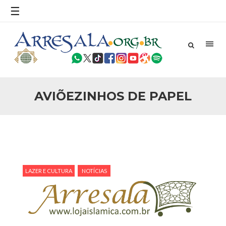
☰
25 DE SETEMBRO DE 2010
Necessárias Considerações Sobre o
Conflito
Por: Ahmed Ismail Introdução O presente artigo resume as
principais considerações do autor sobre os atentados de 11
de setembro e a subseqüente agressão americana ao
Afeganistão. As Raízes do Conflito Os atentados a Nova
AVIÕEZINHOS DE PAPEL
25 DE SETEMBRO DE 2010
As Sementes da Miséria e do Terror
Por: Ahmad Dallal Tradução: Ahmad Ismail Ainda aturdido
pelas imagens de morte e destruição que abalaram Nova
York em 11 de setembro, o mundo parece ter entrado numa
guerra cultural e religiosa de magnitude. Mais
5 DE NOVEMBRO DE 2013
LAZER E CULTURA
NOTÍCIAS
Ano Novo Islâmico e Início de Muharam
Em nome de Deus, O Clemente, O Misericordioso! O Centro
Islâmico no Brasil parabeniza a nação islâmica pela chegada
no ano novo muçulmano de 1435 Hejrita. Desejamos a
todos os irmãos e irmãs um novo