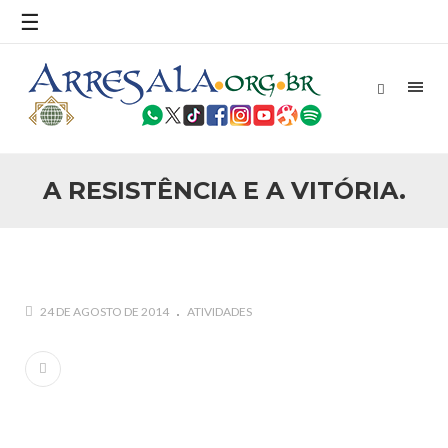
☰
25 DE SETEMBRO DE 2010
Necessárias Considerações Sobre o
Conflito
Por: Ahmed Ismail Introdução O presente artigo resume as
principais considerações do autor sobre os atentados de 11
de setembro e a subseqüente agressão americana ao
Afeganistão. As Raízes do Conflito Os atentados a Nova
A RESISTÊNCIA E A VITÓRIA.
25 DE SETEMBRO DE 2010
As Sementes da Miséria e do Terror
Por: Ahmad Dallal Tradução: Ahmad Ismail Ainda aturdido
pelas imagens de morte e destruição que abalaram Nova
York em 11 de setembro, o mundo parece ter entrado numa
guerra cultural e religiosa de magnitude. Mais
24 DE AGOSTO DE 2014
ATIVIDADES
5 DE NOVEMBRO DE 2013
Ano Novo Islâmico e Início de Muharam
Em nome de Deus, O Clemente, O Misericordioso! O Centro
Islâmico no Brasil parabeniza a nação islâmica pela chegada
no ano novo muçulmano de 1435 Hejrita. Desejamos a
todos os irmãos e irmãs um novo