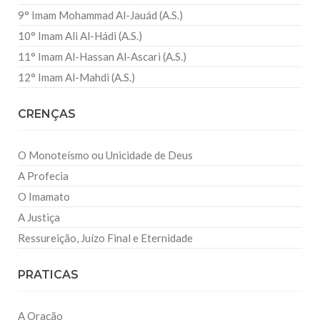
9° Imam Mohammad Al-Jauád (A.S.)
10° Imam Ali Al-Hádi (A.S.)
11° Imam Al-Hassan Al-Ascari (A.S.)
12° Imam Al-Mahdi (A.S.)
CRENÇAS
O Monoteísmo ou Unicidade de Deus
A Profecia
O Imamato
A Justiça
Ressureição, Juízo Final e Eternidade
PRATICAS
A Oração