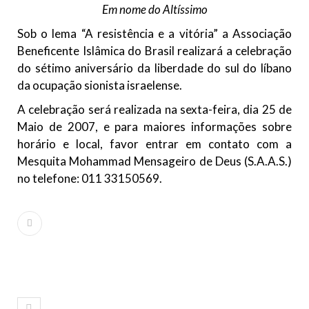
Em nome do Altíssimo
10 DE NOVEMBRO DE 2013
Falecimento do Imam Ali Ibn Al-Hussein
Sob o lema “A resistência e a vitória” a Associação
(A.S.)
Beneficente Islâmica do Brasil realizará a celebração
Em nome de Deus, o Clemente, o Misericordioso! Diante da
do sétimo aniversário da liberdade do sul do líbano
data em que relembramos o martírio do quarto Imam dos
da ocupação sionista israelense.
muçulmanos, o Imam Ali Ibn Al-Hussein Ibn Ali Ibn Abi Táleb
(A.S.), conhecido por “Zein Al-Ábidin” (Formosura
A celebração será realizada na sexta-feira, dia 25 de
Maio de 2007, e para maiores informações sobre
NOTÍCIAS
horário e local, favor entrar em contato com a
3 DE JULHO DE 2014
Mesquita Mohammad Mensageiro de Deus (S.A.A.S.)
Centro Islâmico no Brasil recebe o ex-
no telefone: 011 33150569.
ministro das Relações Exteriores da
República Islâmica do Irã
Na noite da quinta-feira, 03 de Abril, o Centro Islâmico no
Brasil recebeu em sua sede, em São Paulo, o ex-ministro das
Relações Exteriores da República Islâmica do Irã, Sr. Kamal
Kharrazi, que encontra-se visitando