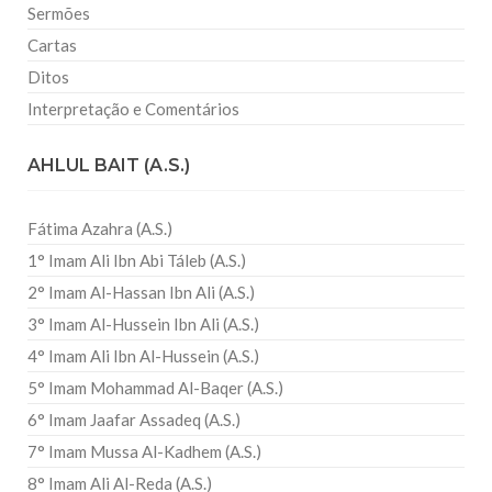
Sermões
Cartas
Ditos
Interpretação e Comentários
AHLUL BAIT (A.S.)
Fátima Azahra (A.S.)
1° Imam Ali Ibn Abi Táleb (A.S.)
2° Imam Al-Hassan Ibn Ali (A.S.)
3° Imam Al-Hussein Ibn Ali (A.S.)
4° Imam Ali Ibn Al-Hussein (A.S.)
5° Imam Mohammad Al-Baqer (A.S.)
6° Imam Jaafar Assadeq (A.S.)
7° Imam Mussa Al-Kadhem (A.S.)
8° Imam Ali Al-Reda (A.S.)