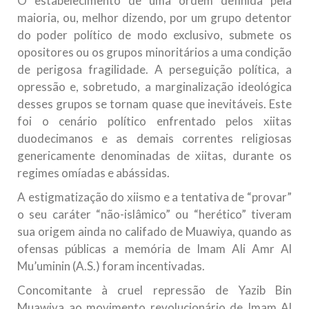
O estabelecimento de uma ordem definida pela
maioria, ou, melhor dizendo, por um grupo detentor
do poder político de modo exclusivo, submete os
opositores ou os grupos minoritários a uma condição
de perigosa fragilidade. A perseguição política, a
opressão e, sobretudo, a marginalização ideológica
desses grupos se tornam quase que inevitáveis. Este
foi o cenário político enfrentado pelos xiitas
duodecimanos e as demais correntes religiosas
genericamente denominadas de xiitas, durante os
regimes omíadas e abássidas.
A estigmatização do xiismo e a tentativa de “provar”
o seu caráter “não-islâmico” ou “herético” tiveram
sua origem ainda no califado de Muawiya, quando as
ofensas públicas a memória de Imam Ali Amr Al
Mu’uminin (A.S.) foram incentivadas.
Concomitante à cruel repressão de Yazib Bin
Muawiya ao movimento revolucionário de Imam Al