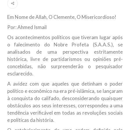
Islâmico no Brasil parabeniza a nação islâmica pela chegada
no ano novo muçulmano de 1435 Hejrita. Desejamos a
todos os irmãos e irmãs um novo
Em Nome de Allah, O Clemente, O Misericordioso!
10 DE NOVEMBRO DE 2013
Por: Ahmed Ismail
Falecimento do Imam Ali Ibn Al-Hussein
Os acontecimentos políticos que tiveram lugar após
(A.S.)
o falecimento do Nobre Profeta (S.A.A.S.), se
Em nome de Deus, o Clemente, o Misericordioso! Diante da
analisados de uma perspectiva estritamente
data em que relembramos o martírio do quarto Imam dos
muçulmanos, o Imam Ali Ibn Al-Hussein Ibn Ali Ibn Abi Táleb
histórica, livre de partidarismos ou opiniões pré-
(A.S.), conhecido por “Zein Al-Ábidin” (Formosura
concebidas, não surpreenderão o pesquisador
esclarecido.
NOTÍCIAS
A avidez com que aqueles que detinham o poder
3 DE JULHO DE 2014
político e econômico na era pré-islâmica, se lançaram
Centro Islâmico no Brasil recebe o ex-
à conquista do califado, desconsiderando quaisquer
ministro das Relações Exteriores da
obstáculos aos seus interesses, correspondeu a uma
República Islâmica do Irã
tendência verificável em todas as revoluções sociais
Na noite da quinta-feira, 03 de Abril, o Centro Islâmico no
e políticas da história.
Brasil recebeu em sua sede, em São Paulo, o ex-ministro das
Relações Exteriores da República Islâmica do Irã, Sr. Kamal
Kharrazi, que encontra-se visitando