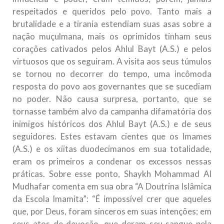
respeitados e queridos pelo povo. Tanto mais a
brutalidade e a tirania estendiam suas asas sobre a
nação muçulmana, mais os oprimidos tinham seus
corações cativados pelos Ahlul Bayt (A.S.) e pelos
virtuosos que os seguiram. A visita aos seus túmulos
se tornou no decorrer do tempo, uma incômoda
resposta do povo aos governantes que se sucediam
no poder. Não causa surpresa, portanto, que se
tornasse também alvo da campanha difamatória dos
inimigos históricos dos Ahlul Bayt (A.S.) e de seus
seguidores. Estes estavam cientes que os Imames
(A.S.) e os xiitas duodecimanos em sua totalidade,
eram os primeiros a condenar os excessos nessas
práticas. Sobre esse ponto, Shaykh Mohammad Al
Mudhafar comenta em sua obra “A Doutrina Islâmica
da Escola Imamita”: “É impossível crer que aqueles
que, por Deus, foram sinceros em suas intenções; em
seus atos de devoção, que deram seu sangue pela