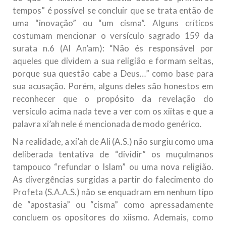
tempos” é possível se concluir que se trata então de
uma “inovação” ou “um cisma”. Alguns críticos
costumam mencionar o versículo sagrado 159 da
surata n.6 (Al An’am): “Não és responsável por
aqueles que dividem a sua religião e formam seitas,
porque sua questão cabe a Deus…” como base para
sua acusação. Porém, alguns deles são honestos em
reconhecer que o propósito da revelação do
versículo acima nada teve a ver com os xiitas e que a
palavra xi’ah nele é mencionada de modo genérico.
Na realidade, a xi’ah de Ali (A.S.) não surgiu como uma
deliberada tentativa de “dividir” os muçulmanos
tampouco “refundar o Islam” ou uma nova religião.
As divergências surgidas a partir do falecimento do
Profeta (S.A.A.S.) não se enquadram em nenhum tipo
de “apostasia” ou “cisma” como apressadamente
concluem os opositores do xiismo. Ademais, como