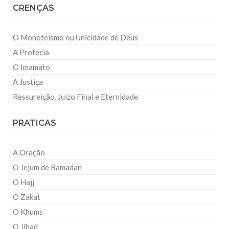
CRENÇAS
O Monoteísmo ou Unicidade de Deus
A Profecia
O Imamato
A Justiça
Ressureição, Juízo Final e Eternidade
PRATICAS
A Oração
O Jejum de Ramadan
O Hajj
O Zakat
O Khums
O Jihad