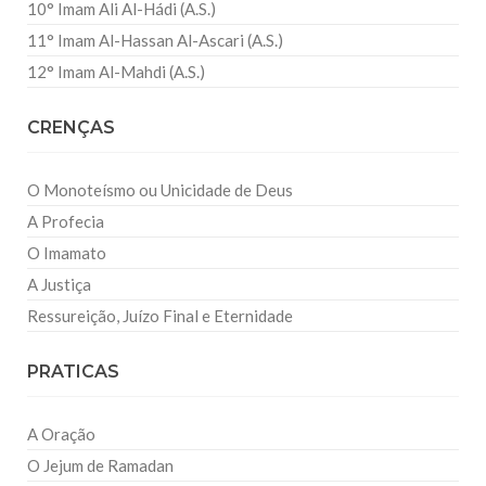
10° Imam Ali Al-Hádi (A.S.)
11° Imam Al-Hassan Al-Ascari (A.S.)
12° Imam Al-Mahdi (A.S.)
CRENÇAS
O Monoteísmo ou Unicidade de Deus
A Profecia
O Imamato
A Justiça
Ressureição, Juízo Final e Eternidade
PRATICAS
A Oração
O Jejum de Ramadan