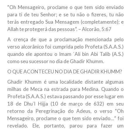
todos os irmãos e irmãs um novo
“Oh Mensageiro, proclame o que tem sido enviado
para ti de teu Senhor; e se tu não o fizeres, tu não
10 DE NOVEMBRO DE 2013
terás entregado Sua Mensagem (completamente); e
Falecimento do Imam Ali Ibn Al-Hussein
Allah te protegerá das pessoas”. – Alcorão, 5:67
(A.S.)
Em nome de Deus, o Clemente, o Misericordioso! Diante da
A crença de que a proclamação mencionada pelo
data em que relembramos o martírio do quarto Imam dos
verso alcorânico foi cumprida pelo Profeta (S.A.A.S.)
muçulmanos, o Imam Ali Ibn Al-Hussein Ibn Ali Ibn Abi Táleb
(A.S.), conhecido por “Zein Al-Ábidin” (Formosura
quando ele apontou o Imam `Ali bin Abi Talib (A.S.)
como seu sucessor no dia de Ghadir Khumm.
NOTÍCIAS
O QUE ACONTECEU NO DIA DE GHADIR KHUMM?
3 DE JULHO DE 2014
Ghadir Khumm é uma localidade distante algumas
Centro Islâmico no Brasil recebe o ex-
milhas de Meca na estrada para Medina. Quando o
ministro das Relações Exteriores da
Profeta (S.A.A.S.) estava passando por esse lugar em
República Islâmica do Irã
18 de Dhu`l Hijja (10 de março de 632) em seu
Na noite da quinta-feira, 03 de Abril, o Centro Islâmico no
retorno da Peregrinação do Adeus, o verso “Oh
Brasil recebeu em sua sede, em São Paulo, o ex-ministro das
Relações Exteriores da República Islâmica do Irã, Sr. Kamal
Mensageiro, proclame o que tem sido enviado…” foi
Kharrazi, que encontra-se visitando
revelado. Ele, portanto, parou para fazer um