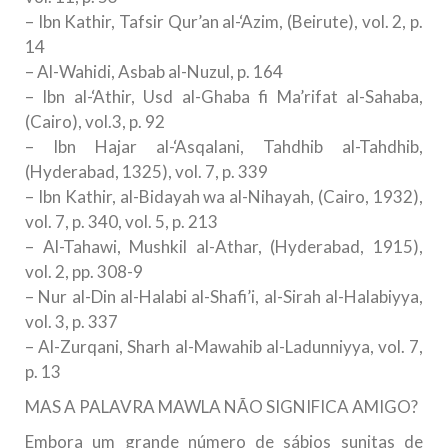
– Ibn Kathir, Tafsir Qur’an al-‘Azim, (Beirute), vol. 2, p.
14
– Al-Wahidi, Asbab al-Nuzul, p. 164
– Ibn al-‘Athir, Usd al-Ghaba fi Ma’rifat al-Sahaba,
(Cairo), vol.3, p. 92
– Ibn Hajar al-‘Asqalani, Tahdhib al-Tahdhib,
(Hyderabad, 1325), vol. 7, p. 339
– Ibn Kathir, al-Bidayah wa al-Nihayah, (Cairo, 1932),
vol. 7, p. 340, vol. 5, p. 213
– Al-Tahawi, Mushkil al-Athar, (Hyderabad, 1915),
vol. 2, pp. 308-9
– Nur al-Din al-Halabi al-Shafi’i, al-Sirah al-Halabiyya,
vol. 3, p. 337
– Al-Zurqani, Sharh al-Mawahib al-Ladunniyya, vol. 7,
p. 13
MAS A PALAVRA MAWLA NÃO SIGNIFICA AMIGO?
Embora um grande número de sábios sunitas de