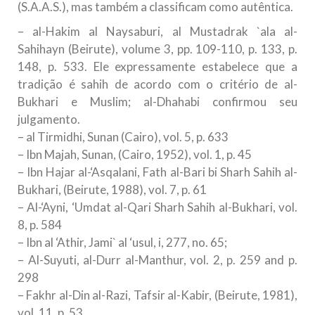
(S.A.A.S.), mas também a classificam como autêntica.
– al-Hakim al Naysaburi, al Mustadrak `ala al-
Sahihayn (Beirute), volume 3, pp. 109-110, p. 133, p.
148, p. 533. Ele expressamente estabelece que a
tradição é sahih de acordo com o critério de al-
Bukhari e Muslim; al-Dhahabi confirmou seu
julgamento.
– al Tirmidhi, Sunan (Cairo), vol. 5, p. 633
– Ibn Majah, Sunan, (Cairo, 1952), vol. 1, p. 45
– Ibn Hajar al-‘Asqalani, Fath al-Bari bi Sharh Sahih al-
Bukhari, (Beirute, 1988), vol. 7, p. 61
– Al-‘Ayni, ‘Umdat al-Qari Sharh Sahih al-Bukhari, vol.
8, p. 584
– Ibn al ‘Athir, Jami` al ‘usul, i, 277, no. 65;
– Al-Suyuti, al-Durr al-Manthur, vol. 2, p. 259 and p.
298
– Fakhr al-Din al-Razi, Tafsir al-Kabir, (Beirute, 1981),
vol. 11, p. 53