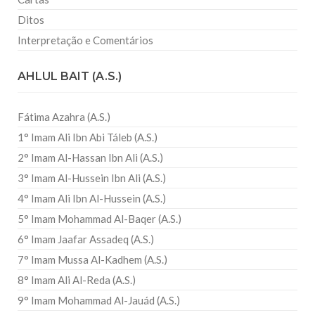
Ditos
Interpretação e Comentários
AHLUL BAIT (A.S.)
Fátima Azahra (A.S.)
1° Imam Ali Ibn Abi Táleb (A.S.)
2° Imam Al-Hassan Ibn Ali (A.S.)
3° Imam Al-Hussein Ibn Ali (A.S.)
4° Imam Ali Ibn Al-Hussein (A.S.)
5° Imam Mohammad Al-Baqer (A.S.)
6° Imam Jaafar Assadeq (A.S.)
7° Imam Mussa Al-Kadhem (A.S.)
8° Imam Ali Al-Reda (A.S.)
9° Imam Mohammad Al-Jauád (A.S.)