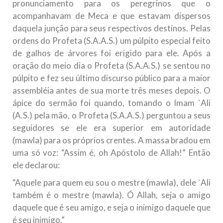
pronunciamento para os peregrinos que o
acompanhavam de Meca e que estavam dispersos
daquela junção para seus respectivos destinos. Pelas
ordens do Profeta (S.A.A.S.) um púlpito especial feito
de galhos de árvores foi erigido para ele. Após a
oração do meio dia o Profeta (S.A.A.S.) se sentou no
púlpito e fez seu último discurso público para a maior
assembléia antes de sua morte três meses depois. O
ápice do sermão foi quando, tomando o Imam `Ali
(A.S.) pela mão, o Profeta (S.A.A.S.) perguntou a seus
seguidores se ele era superior em autoridade
(mawla) para os próprios crentes. A massa bradou em
uma só voz: “Assim é, oh Apóstolo de Allah!” Então
ele declarou:
“Aquele para quem eu sou o mestre (mawla), dele `Ali
também é o mestre (mawla). Ó Allah, seja o amigo
daquele que é seu amigo, e seja o inimigo daquele que
é seu inimigo.”