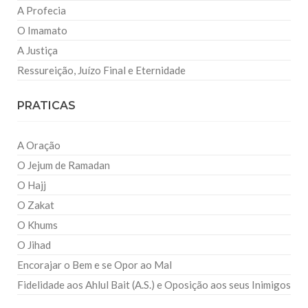
A Profecia
O Imamato
A Justiça
Ressureição, Juízo Final e Eternidade
PRATICAS
A Oração
O Jejum de Ramadan
O Hajj
O Zakat
O Khums
O Jihad
Encorajar o Bem e se Opor ao Mal
Fidelidade aos Ahlul Bait (A.S.) e Oposição aos seus Inimigos