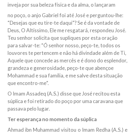
inveja por sua beleza física e da alma, o lançaram
10 DE NOVEMBRO DE 2013
Falecimento do Imam Ali Ibn Al-Hussein
no poço, o anjo Gabriel foi até José e perguntou-lhe:
(A.S.)
“Desejas que eu tire-te daqui”? Se é da vontade de
Em nome de Deus, o Clemente, o Misericordioso! Diante da
Deus, O Altíssimo, Ele me resgatará, respondeu José.
data em que relembramos o martírio do quarto Imam dos
Teu senhor solicita que supliques por esta oração
muçulmanos, o Imam Ali Ibn Al-Hussein Ibn Ali Ibn Abi Táleb
(A.S.), conhecido por “Zein Al-Ábidin” (Formosura
para salvar-te: “Ó senhor nosso, peço-te, todos os
louvores te pertencem e não há divindade além de Ti,
NOTÍCIAS
Aquele que concede as mercês e é dono do esplendor,
grandeza e generosidade, peço-te que abençoe
3 DE JULHO DE 2014
Mohammad e sua família, e me salve desta situação
Centro Islâmico no Brasil recebe o ex-
que encontro-me”.
ministro das Relações Exteriores da
República Islâmica do Irã
O Imam Assadeq (A.S.) disse que José recitou esta
Na noite da quinta-feira, 03 de Abril, o Centro Islâmico no
súplica e foi retirado do poço por uma caravana que
Brasil recebeu em sua sede, em São Paulo, o ex-ministro das
passava pelo lugar.
Relações Exteriores da República Islâmica do Irã, Sr. Kamal
Kharrazi, que encontra-se visitando
Ter esperança no momento da súplica
Ahmad ibn Muhammad visitou o Imam Redha (A.S.) e