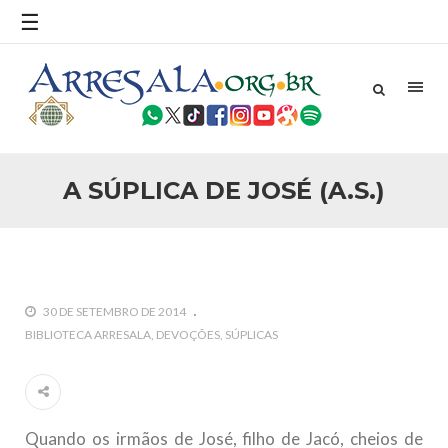
☰
25 DE SETEMBRO DE 2010
Necessárias Considerações Sobre o
Conflito
Por: Ahmed Ismail Introdução O presente artigo resume as
principais considerações do autor sobre os atentados de 11
de setembro e a subseqüente agressão americana ao
Afeganistão. As Raízes do Conflito Os atentados a Nova
A SÚPLICA DE JOSÉ (A.S.)
25 DE SETEMBRO DE 2010
As Sementes da Miséria e do Terror
Por: Ahmad Dallal Tradução: Ahmad Ismail Ainda aturdido
pelas imagens de morte e destruição que abalaram Nova
York em 11 de setembro, o mundo parece ter entrado numa
guerra cultural e religiosa de magnitude. Mais
30 DE SETEMBRO DE 2014
5 DE NOVEMBRO DE 2013
BIBLIOTECA ARRESALA
DEVOÇÕES
SÚPLICAS
Ano Novo Islâmico e Início de Muharam
Em nome de Deus, O Clemente, O Misericordioso! O Centro
Islâmico no Brasil parabeniza a nação islâmica pela chegada
no ano novo muçulmano de 1435 Hejrita. Desejamos a
todos os irmãos e irmãs um novo
Quando os irmãos de José, filho de Jacó, cheios de